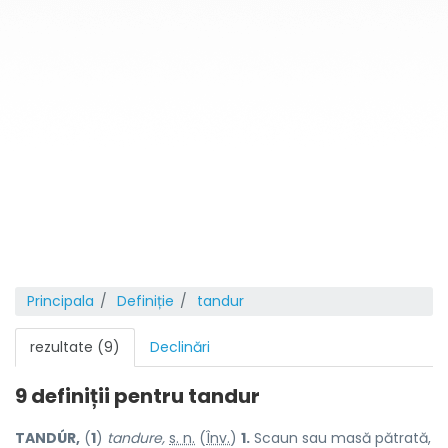
Principala
Definiție
tandur
rezultate (9)
Declinări
9 definiții pentru
tandur
TANDÚR,
(
1
)
tandure,
s. n.
(
Înv.
)
1.
Scaun sau masă pătrată,