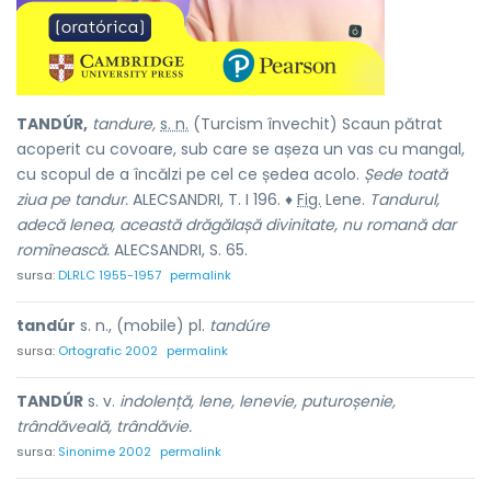
TANDÚR,
tandure,
s. n.
(Turcism învechit) Scaun pătrat
acoperit cu covoare, sub care se așeza un vas cu mangal,
cu scopul de a încălzi pe cel ce ședea acolo.
Șede toată
ziua pe tandur.
ALECSANDRI, T. I 196. ♦
Fig.
Lene.
Tandurul,
adecă lenea, această drăgălașă divinitate, nu romană dar
romînească.
ALECSANDRI, S. 65.
sursa:
DLRLC 1955-1957
permalink
tandúr
s. n., (mobile) pl.
tandúre
sursa:
Ortografic 2002
permalink
TANDÚR
s. v.
indolență, lene, lenevie, puturoșenie,
trândăveală, trândăvie.
sursa:
Sinonime 2002
permalink