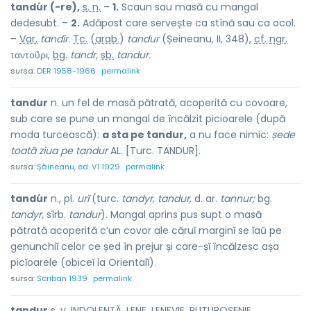
tandúr (-re),
s. n.
–
1.
Scaun sau masă cu mangal
dedesubt. –
2.
Adăpost care servește ca stînă sau ca ocol.
–
Var.
tandîr.
Tc.
(
arab.
)
tandur
(Șeineanu, II, 348),
cf.
ngr.
ταντοῦρι,
bg.
tandr,
sb.
tandur.
sursa:
DER 1958-1966
permalink
tandur
n. un fel de masă pătrată, acoperită cu covoare,
sub care se pune un mangal de încălzit picioarele (după
moda turcească):
a sta pe tandur,
a nu face nimic:
șede
toată ziua pe tandur
AL. [Turc. TANDUR].
sursa:
Șăineanu, ed. VI 1929
permalink
tandúr
n., pl.
urĭ
(turc.
tandyr, tandur,
d. ar.
tannur;
bg.
tandyr,
sîrb.
tandur
). Mangal aprins pus supt o masă
pătrată acoperită c’un covor ale căruĭ marginĭ se ĭaŭ pe
genunchiĭ celor ce șed în prejur și care-șĭ încălzesc așa
picĭoarele (obiceĭ la Orientalĭ).
sursa:
Scriban 1939
permalink
tand
u
r
s.
v.
INDOLENȚĂ. LENE. LENEVIE. PUTUROȘENIE.