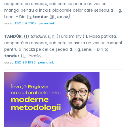
acoperite cu covoare, sub care se punea un vas cu
mangal pentru a încălzi picioarele celor care ședeau.
2.
Fig.
Lene. – Din
tc.
tandur
(
lit.
tandir).
sursa:
DEX '09 2009
permalink
TANDÚR,
(
1
)
tandure,
s. n.
(Turcism
înv.
)
1.
Masă pătrată,
acoperită cu covoare, sub care se așeza un vas cu mangal
pentru a încălzi pe cel ce ședea.
2.
Fig.
Lene. – Din
tc.
tandur
(
lit.
tandır).
sursa:
DEX '98 1998
permalink