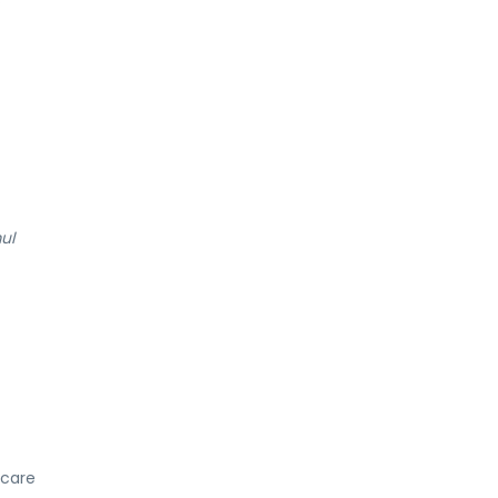
ul
care