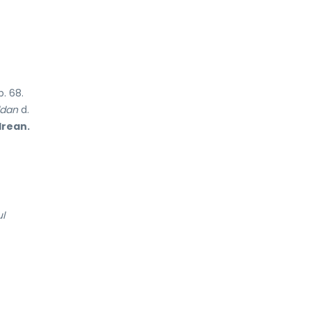
p. 68.
ldan
d.
rean.
l