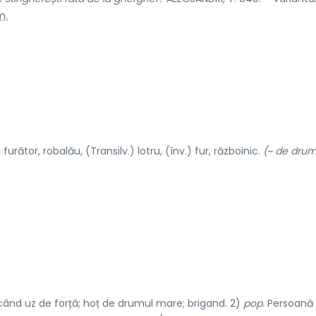
m.
urător, robalău, (Transilv.) lotru, (înv.) fur, războinic.
(~ de drum
când uz de forță; hoț de drumul mare; brigand. 2)
pop.
Persoană 