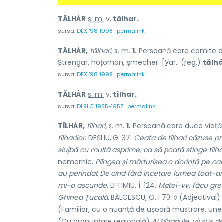
TĂLHÁR
s. m.
v.
tâlhar.
sursa:
DEX '98 1998
permalink
TÂLHÁR,
tâlhari,
s. m.
1.
Persoană care comite o t
Ștrengar, hoțoman, șmecher. [
Var.
: (
reg.
)
tălh
sursa:
DEX '98 1998
permalink
TĂLHÁR
s. m.
v.
tîlhar.
sursa:
DLRLC 1955-1957
permalink
TÎLHÁR,
tîlhari,
s. m.
1.
Persoană care duce viață d
tîlharilor.
DEȘLIU, G. 37.
Ceata de tîlhari căzuse pr
slujbă cu multă asprime, ca să poată stinge tîlhar
nemernic.
Plîngea și mărturisea o dorință pe car
au perindat De cînd fără încetare lumea toat-am 
mi-o ascunde.
EFTIMIU, Î. 124.
Matei-vv. făcu gre
Ghinea Țucală.
BĂLCESCU, O. I 70. ◊ (Adjectival)
(Familiar, cu o nuanță de ușoară mustrare, un
(Cu pronunțare regională)
A! tîlhariule, vii sus