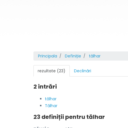
Principala
Definiție
tălhar
rezultate (23)
Declinări
2 intrări
tâlhar
Tălhar
23 definiții pentru
tălhar