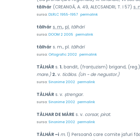
tălhár
(CREANGĂ, A. 49, ALECSANDRI, T. I 57)
s. 
sursa:
DLRLC 1955-1957
permalink
tâlhár
s. m.
,
pl.
tâlhári
sursa:
DOOM 2 2005
permalink
tâlhár
s. m., pl.
tâlhári
sursa:
Ortografic 2002
permalink
TÂLHÁR
s.
1.
bandit, (franțuzism) brigand, (reg.) f
mare.)
2.
v.
ticălos. (Un ~ de negustor.)
sursa:
Sinonime 2002
permalink
TÂLHÁR
s. v.
ștrengar.
sursa:
Sinonime 2002
permalink
TÂLHAR DE MÁRE
s. v.
corsar, pirat.
sursa:
Sinonime 2002
permalink
TÂLHÁR ~i
m.
1) Persoană care comite jafuri fă