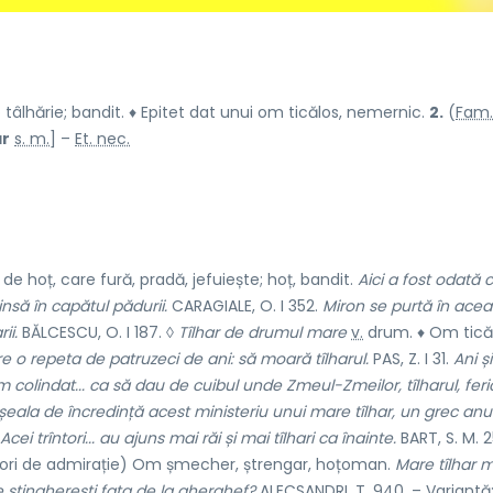
âlhărie; bandit. ♦ Epitet dat unui om ticălos, nemernic.
2.
(
Fam.
ár
s. m.
] –
Et. nec.
e hoț, care fură, pradă, jefuiește; hoț, bandit.
Aici a fost odată 
insă în capătul pădurii.
CARAGIALE, O. I 352.
Miron se purtă în acea
ii.
BĂLCESCU, O. I 187. ◊
Tîlhar de drumul mare
v.
drum.
♦ Om tică
e o repeta de patruzeci de ani: să moară tîlharul.
PAS, Z. I 31.
Ani ș
colindat... ca să dau de cuibul unde Zmeul-Zmeilor, tîlharul, feri
șeala de încredință acest ministeriu unui mare tîlhar, un grec a
Acei trîntori... au ajuns mai răi și mai tîlhari ca înainte.
BART, S. M. 
eori de admirație) Om șmecher, ștrengar, hoțoman.
Mare tîlhar m
 de stingherești fata de la gherghef?
ALECSANDRI, T. 940. – Variantă