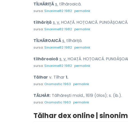
TÎLHĂR
I
ȚĂ
s.
tîlhăroaică.
sursa:
Sinonime82 1982
permalink
tîlhăr
i
ță
s.
v.
HOAȚĂ. HOȚOAICĂ. PUNGĂȘOAICĂ
sursa:
Sinonime82 1982
permalink
TÎLHĂRO
A
ICĂ
s.
tîlhăriță.
sursa:
Sinonime82 1982
permalink
tîlhăro
a
ică
s.
v.
HOAȚĂ. HOȚOAICĂ. PUNGĂȘOAI
sursa:
Sinonime82 1982
permalink
Tălhar
v.
Tîlhar
1.
sursa:
Onomastic 1963
permalink
TĂLHÁR:
Tâlhărești mold., 1619 (Glos); s. (ib.).
sursa:
Onomastic 1963
permalink
Tălhar dex online | sinonim