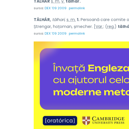
TĂLHÁR
s. m.
v.
tâlhar.
sursa:
DEX '09 2009
permalink
TÂLHÁR,
tâlhari,
s. m.
1.
Persoană care comite o t
Ștrengar, hoțoman, șmecher. [
Var.
: (
reg.
)
tălh
sursa:
DEX '09 2009
permalink