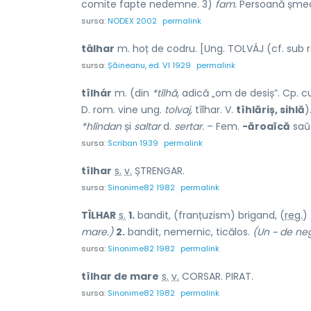
comite fapte nedemne. 3)
fam.
Persoană șmech
sursa:
NODEX 2002
permalink
tâlhar
m. hoț de codru. [Ung. TOLVÁJ (cf. sub ra
sursa:
Șăineanu, ed. VI 1929
permalink
tîlhár
m. (din
*tîlhă,
adică „om de desiș”. Cp. 
D. rom. vine ung.
tolvaj,
tîlhar. V.
tîhlăriș, sihlă
)
*hlîndan
și
saltar
d.
sertar.
– Fem.
-ăroaĭcă
sa
sursa:
Scriban 1939
permalink
tîlh
a
r
s.
v.
ȘTRENGAR.
sursa:
Sinonime82 1982
permalink
TÎLH
A
R
s.
1.
bandit, (franțuzism) brig
a
nd, (
reg.
)
mare.)
2.
bandit, nemernic, ticălos.
(Un ~ de neg
sursa:
Sinonime82 1982
permalink
tîlhar de m
a
re
s.
v.
CORSAR. PIRAT.
sursa:
Sinonime82 1982
permalink