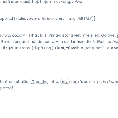
eră și poznașă; hoț; hoțoman. /<ung.
tolvaj
portul finalei,
fărtar
și
fărtaiu,
sfert = ung. FERTÁLY)].
cu
fiŭ al păduriĭ
= tîlhar, la T. Vîrnav, Istoria vĭețiĭ mele, ed. Goroveĭ, 
. Bandit, brigand, hoț de codru. – În est
talhar,
din
*tălhar,
ca
ha
ŭ
-ăríță.
În Trans. (după ung.)
túlaĭ, túlvaĭ!
= „sărițĭ, hoțiĭ”! V.
cod
 furăt
o
r, robal
ă
u, (
Transilv.
) l
o
tru, (
înv.
) fur, răzb
o
inic.
(~ de drumu
ustor.)