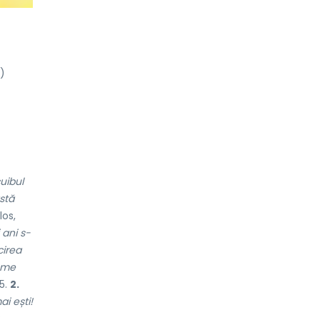
)
cuibul
stă
los,
i ani s-
cirea
nume
25.
2.
ai ești!
: