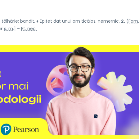
âlhărie; bandit. ♦ Epitet dat unui om ticălos, nemernic.
2.
(
Fam.
ár
s. m.
] –
Et. nec.