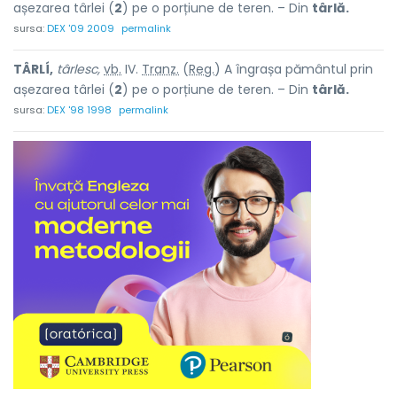
așezarea târlei (
2
) pe o porțiune de teren. – Din
târlă.
sursa:
DEX '09 2009
permalink
TÂRLÍ,
târlesc,
vb.
IV.
Tranz.
(
Reg.
) A îngrașa pământul prin
așezarea târlei (
2
) pe o porțiune de teren. – Din
târlă.
sursa:
DEX '98 1998
permalink