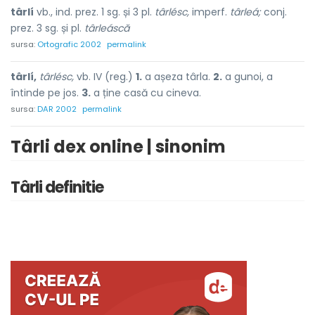
târlí
vb., ind. prez. 1 sg. și 3 pl.
târlésc,
imperf.
târleá;
conj.
prez. 3 sg. și pl.
târleáscă
sursa:
Ortografic 2002
permalink
târlí,
târlésc,
vb. IV (reg.)
1.
a așeza târla.
2.
a gunoi, a
întinde pe jos.
3.
a ține casă cu cineva.
sursa:
DAR 2002
permalink
Târli dex online | sinonim
Târli definitie