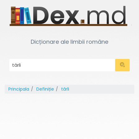
Dicționare ale limbii române
Principala
Definiție
târli