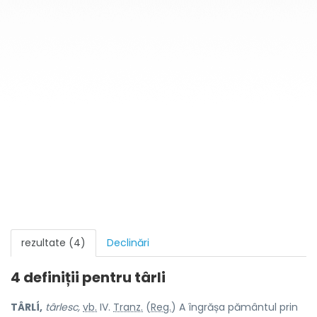
rezultate (4)
Declinări
4 definiții pentru
târli
TÂRLÍ,
târlesc,
vb.
IV.
Tranz.
(
Reg.
) A îngrășa pământul prin