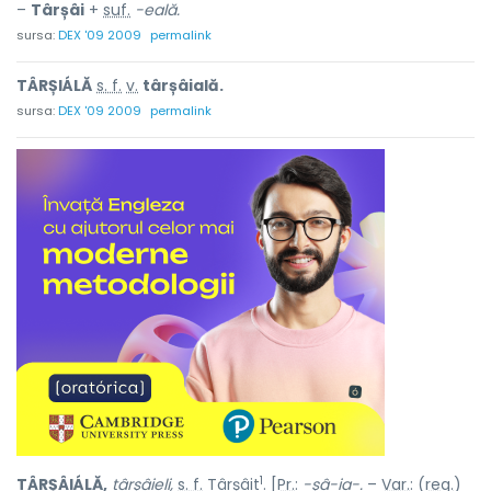
–
Târșâi
+
suf.
-eală.
sursa:
DEX '09 2009
permalink
TÂRȘIÁLĂ
s. f.
v.
târșâială.
sursa:
DEX '09 2009
permalink
1
TÂRȘÂIÁLĂ,
târșâieli,
s. f.
Târșâit
. [
Pr.
:
-șâ-ia-.
–
Var.
: (
reg.
)