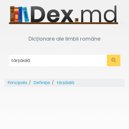
Dicționare ale limbii române
Principala
Definiție
târșâială