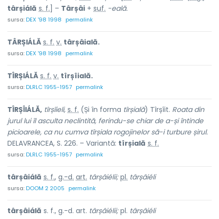
târșiálă
s. f.
] –
Târșâi
+
suf.
-eală.
sursa:
DEX '98 1998
permalink
TÂRȘIÁLĂ
s. f.
v.
târșâială.
sursa:
DEX '98 1998
permalink
TÎRȘIÁLĂ
s. f.
v.
tîrșîială.
sursa:
DLRLC 1955-1957
permalink
TÎRȘÎIÁLĂ,
tîrșîieli,
s. f.
(Și în forma
tîrșială
) Tîrșîit.
Roata din
jurul lui îl asculta neclintită, ferindu-se chiar de a-și întinde
picioarele, ca nu cumva tîrșiala rogojinelor să-i turbure șirul.
DELAVRANCEA, S. 226. – Variantă:
tîrșială
s. f.
sursa:
DLRLC 1955-1957
permalink
târșâiálă
s. f.
,
g.-d.
art.
târșâiélii;
pl.
târșâiéli
sursa:
DOOM 2 2005
permalink
târșâiálă
s. f., g.-d. art.
târșâiélii;
pl.
târșâiéli