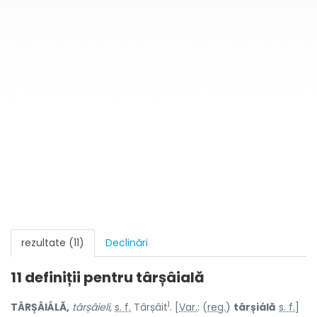
rezultate (11)
Declinări
11 definiții pentru
târșâială
1
TÂRȘÂIÁLĂ,
târșâieli,
s. f.
Târșâit
. [
Var.
: (
reg.
)
târșiálă
s. f.
]