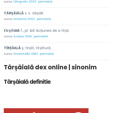
sursa:
Ortografic 2002
permalink
TÂRȘÂIÁLĂ
s. v.
târșâit.
sursa:
Sinonime 2002
permalink
tîrșîĭálă
f., pl.
ĭelĭ.
Acțiunea de a tîrșîi.
sursa:
Scriban 1939
permalink
TÎRȘÎI
A
LĂ
s.
tîrșîit, tîrșîitură.
sursa:
Sinonime82 1982
permalink
Târșâială dex online | sinonim
Târșâială definitie