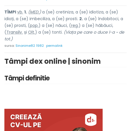
TÎMP
I
vb.
1.
(
MED.
)
a (se) cretiniza, a (se) idiotiza, a (se)
idioți, a (se) imbeciliza, a (se) prosti.
2.
a (se) îndobitoci, a
(se) prosti, (
pop.
) a (se) năuci, (
reg.
) a (se) hăbăuci,
(
Transilv.
și
Olt.
) a (se) tonti.
(Viața pe care o duce l-a ~ de
tot.)
sursa:
Sinonime82 1982
permalink
Tâmpi dex online | sinonim
Tâmpi definitie