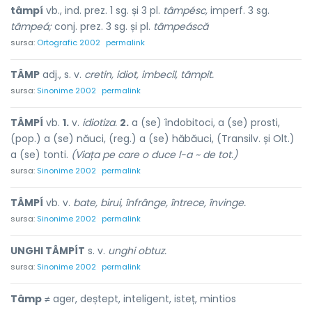
tâmpí
vb., ind. prez. 1 sg. și 3 pl.
tâmpésc,
imperf. 3 sg.
tâmpeá;
conj. prez. 3 sg. și pl.
tâmpeáscă
sursa:
Ortografic 2002
permalink
TÂMP
adj., s. v.
cretin, idiot, imbecil, tâmpit.
sursa:
Sinonime 2002
permalink
TÂMPÍ
vb.
1.
v.
idiotiza.
2.
a (se) îndobitoci, a (se) prosti,
(pop.) a (se) năuci, (reg.) a (se) hăbăuci, (Transilv. și Olt.)
a (se) tonti.
(Viața pe care o duce l-a ~ de tot.)
sursa:
Sinonime 2002
permalink
TÂMPÍ
vb. v.
bate, birui, înfrânge, întrece, învinge.
sursa:
Sinonime 2002
permalink
UNGHI TÂMPÍT
s. v.
unghi obtuz.
sursa:
Sinonime 2002
permalink
Tâmp
≠ ager, deștept, inteligent, isteț, mintios