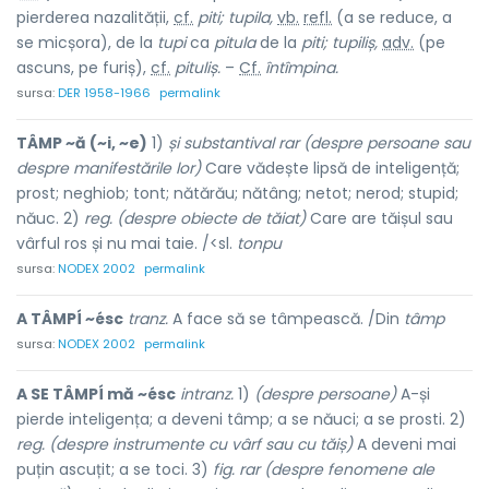
pierderea nazalității,
cf.
piti; tupila,
vb.
refl.
(a se reduce, a
se micșora), de la
tupi
ca
pitula
de la
piti; tupiliș,
adv.
(pe
ascuns, pe furiș),
cf.
pituliș.
–
Cf.
întîmpina.
sursa:
DER 1958-1966
permalink
TÂMP ~ă (~i, ~e)
1)
și substantival rar (despre persoane sau
despre manifestările lor)
Care vădește lipsă de inteligență;
prost; neghiob; tont; nătărău; nătâng; netot; nerod; stupid;
năuc. 2)
reg. (despre obiecte de tăiat)
Care are tăișul sau
vârful ros și nu mai taie. /<sl.
tonpu
sursa:
NODEX 2002
permalink
A TÂMPÍ ~ésc
tranz.
A face să se tâmpească. /Din
tâmp
sursa:
NODEX 2002
permalink
A SE TÂMPÍ mă ~ésc
intranz.
1)
(despre persoane)
A-și
pierde inteligența; a deveni tâmp; a se năuci; a se prosti. 2)
reg. (despre instrumente cu vârf sau cu tăiș)
A deveni mai
puțin ascuțit; a se toci. 3)
fig. rar (despre fenomene ale