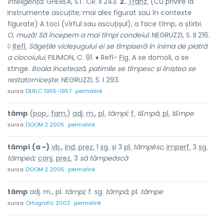
inteligență.
GHEREA, ST. CR. II 243.
2.
Tranz.
(Cu privire la
instrumente ascuțite; mai ales figurat sau în contexte
figurate) A toci (vîrful sau ascuțișul), a face tîmp, a știrbi.
O, muză! Să începem a mai tîmpi condeiul.
NEGRUZZI, S. II 216.
◊
Refl.
Săgețile vicleșugului ei se tîmpiseră în inima de piatră
a ciocoiului.
FILIMON, C. 91. ♦
Refl-
Fig.
A se domoli, a se
stinge.
Boala încetează, patimile se tîmpesc și liniștea se
restatornicește.
NEGRUZZI, S. I 293.
sursa:
DLRLC 1955-1957
permalink
tâmp
(
pop.
,
fam.
)
adj.
m.
,
pl.
tâmpi;
f.
tấmpă,
pl.
tấmpe
sursa:
DOOM 2 2005
permalink
tâmpí
(a ~)
vb.
,
ind.
prez.
1
sg.
și 3
pl.
tâmpésc,
imperf.
3
sg.
tâmpeá;
conj.
prez.
3
să tâmpeáscă
sursa:
DOOM 2 2005
permalink
tâmp
adj. m., pl.
tâmpi;
f. sg.
tâmpă,
pl.
tâmpe
sursa:
Ortografic 2002
permalink