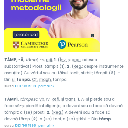
TÂMP, -Ă,
tâmpi, -e,
adj.
1.
(
Înv.
și
pop.
; adesea
substantivat) Prost; tâmpit (
1
).
2.
(
Reg.
; despre instrumente
ascuțite) Cu vârful sau cu tăișul tocit, știrbit; tâmpit (
2
). –
Din
sl.
tonpŭ.
Cf.
magh.
tompa.
sursa:
DEX '98 1998
permalink
TÂMPÍ,
tâmpesc,
vb.
IV.
Refl.
și
tranz.
1.
A-și pierde sau a
face să-și piardă inteligența, a deveni sau a face să devină
tâmpit; a (se) prosti.
2.
(
Reg.
) A deveni sau a face să
devină tâmp (
2
); a (se) toci, a (se) știrbi. – Din
tâmp.
sursa:
DEX '98 1998
permalink