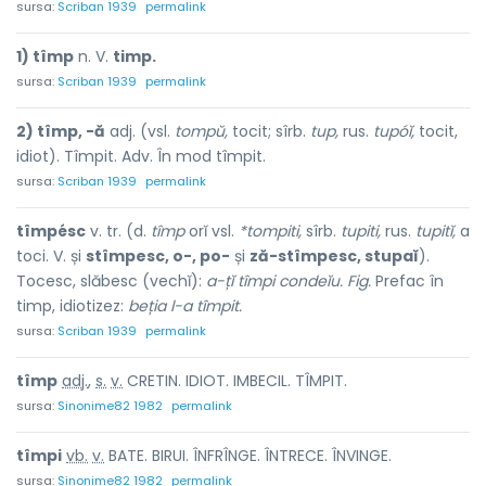
sursa:
Scriban 1939
permalink
1) tîmp
n. V.
timp.
sursa:
Scriban 1939
permalink
2) tîmp, -ă
adj. (vsl.
tompŭ,
tocit; sîrb.
tup,
rus.
tupóĭ,
tocit,
idiot). Tîmpit. Adv. În mod tîmpit.
sursa:
Scriban 1939
permalink
tîmpésc
v. tr. (d.
tîmp
orĭ vsl.
*tompiti,
sîrb.
tupiti,
rus.
tupitĭ,
a
toci. V. și
stîmpesc, o-, po-
și
ză-stîmpesc, stupaĭ
).
Tocesc, slăbesc (vechĭ):
a-țĭ tîmpi condeĭu. Fig.
Prefac în
timp, idiotizez:
beția l-a tîmpit.
sursa:
Scriban 1939
permalink
tîmp
adj.
,
s.
v.
CRETIN. IDIOT. IMBECIL. TÎMPIT.
sursa:
Sinonime82 1982
permalink
tîmp
i
vb.
v.
BATE. BIRUI. ÎNFRÎNGE. ÎNTRECE. ÎNVINGE.
sursa:
Sinonime82 1982
permalink