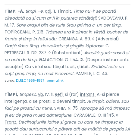
TÎMP, -Ă,
tîmpi, -e,
adj.
1.
Tîmpit.
Tîmp nu-i; se poartă
cîteodată ca și cum ar fi în puterea sănătății.
SADOVEANU, P.
M. 17.
Spre orașul plin de turle Stau privind c-un aer tîmp.
TOPÎRCEANU, P. 216.
Trăsnea era înaintat în vîrstă, bucher de
frunte și tîmp în feliul său.
CREANGĂ, A. 89. ◊ (Adverbial)
Oarță rîdea tîmp, dezvelindu-și gingiile lăptoase.
C.
PETRESCU, R. DR. 237. ◊ (Substantivat)
Ascultă gură-cască și
cu ochi de timp.
GALACTION, O. I 54.
2.
(Despre instrumente
ascuțite) Cu vîrful sau tăișul tocit, știrbit.
Sinălăul este un
cuțit gros, tîmp, nu mult încovoiat.
PAMFILE, I. C. 43.
sursa:
DLRLC 1955-1957
permalink
TÎMPÍ,
tîmpesc,
vb.
IV.
1.
Refl.
și (rar)
intranz.
A-și pierde
inteligența, a se prosti, a deveni tîmpit.
Ai tîmpit, băiete, sau
faci pe prostul cu mine.
SAHIA, N. 75.
Aproape să mă tîmpesc
și eu de prea multă admirațiune.
CARAGIALE, O. III 145. ◊
Tranz.
Declinațiunile latine și grece cu care ne tîmpesc la
școală dau surtucarului o părere atît de mărită de propria lui