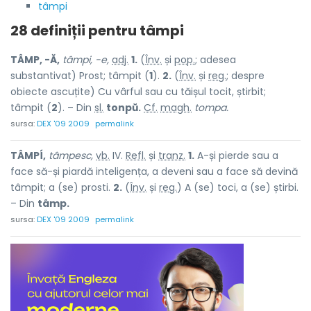
tâmpi
28 definiții pentru
tâmpi
TÂMP, -Ă,
tâmpi, -e,
adj.
1.
(
Înv.
și
pop.
; adesea
substantivat) Prost; tâmpit (
1
).
2.
(
Înv.
și
reg.
; despre
obiecte ascuțite) Cu vârful sau cu tăișul tocit, știrbit;
tâmpit (
2
). – Din
sl.
tonpŭ.
Cf.
magh.
tompa.
sursa:
DEX '09 2009
permalink
TÂMPÍ,
tâmpesc,
vb.
IV.
Refl.
și
tranz.
1.
A-și pierde sau a
face să-și piardă inteligența, a deveni sau a face să devină
tâmpit; a (se) prosti.
2.
(
Înv.
și
reg.
) A (se) toci, a (se) știrbi.
– Din
tâmp.
sursa:
DEX '09 2009
permalink