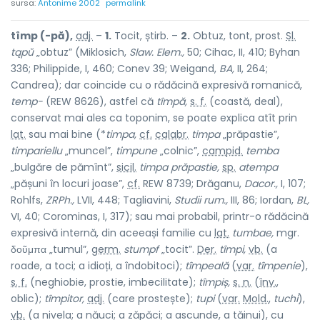
sursa:
Antonime 2002
permalink
tîmp (-pă),
adj.
–
1.
Tocit, știrb. –
2.
Obtuz, tont, prost.
Sl.
tąpŭ
„obtuz” (Miklosich,
Slaw. Elem.,
50; Cihac, II, 410; Byhan
336; Philippide, I, 460; Conev 39; Weigand,
BA,
II, 264;
Candrea); dar coincide cu o rădăcină expresivă romanică,
temp-
(REW 8626), astfel că
tîmpă,
s. f.
(coastă, deal),
conservat mai ales ca toponim, se poate explica atît prin
lat.
sau mai bine (*
timpa,
cf.
calabr.
timpa
„prăpastie”,
timpariellu
„muncel”,
timpune
„colnic”,
campid.
temba
„bulgăre de pămînt”,
sicil.
timpa prăpastie,
sp.
atempa
„pășuni în locuri joase”,
cf.
REW 8739; Drăganu,
Dacor.,
I, 107;
Rohlfs,
ZRPh.,
LVII, 448; Tagliavini,
Studii rum.,
III, 86; Iordan,
BL,
VI, 40; Corominas, I, 317); sau mai probabil, printr-o rădăcină
expresivă internă, din aceeași familie cu
lat.
tumbae,
mgr.
δοῦμπα „tumul”,
germ.
stumpf
„tocit”.
Der.
tîmpi,
vb.
(a
roade, a toci; a idioți, a îndobitoci);
tîmpeală
(
var.
tîmpenie
),
s. f.
(neghiobie, prostie, imbecilitate);
tîmpiș,
s. n.
(
înv.
,
oblic);
tîmpitor,
adj.
(care prostește);
tupi
(
var.
Mold.
,
tuchi
),
vb.
(a nivela; a năuci; a zăpăci; a ascunde, a tăinui), cu