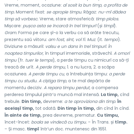
Vreme, moment, ocaziune:
aĭ sosit la bun timp, a profita de
timp.
Moment fixat:
se apropie timpu.
Răgaz:
nu-mĭ dădea
timp să vorbesc.
Vreme, stare atmosferică:
timp ploĭos.
Mișcare:
pușca asta se încarcă în treĭ timpurĭ
(și
timpĭ
).
Gram.
Forma pe care șĭ-o ĭa verbu ca să arăte trecutu,
prezentu saŭ viitoru:
am fost, sînt, voĭ fi. Muz.
(it.
tempo
).
Diviziune a măsuriĭ:
valsu e un dans în treĭ timpurĭ. În
noaptea timpurilor,
în timpurĭ imemoriale, străvechĭ.
A omorî
timpu
(fr.
tuer le temps
), a perde timpu cu nimicurĭ ca să-țĭ
treacă de urît.
A perde timpu,
1. a nu lucra, 2. a scăpa
ocaziunea.
A perde timpu cu,
a întrebuința timpu:
a perde
timpu cu studiu. A cîștiga timp,
a te maĭ depărta de
momentu deciziv.
A repara timpu perdut,
a compensa
perderea timpuluĭ pintr’o muncă maĭ intensă.
La timp,
cînd
trebuĭe.
Din timp,
devreme:
a te aproviziona din timp.
În
acelașĭ timp,
tot odată.
Din timp în timp,
din cînd în cînd.
În ainte de timp,
prea devreme, prematur.
Cu timpu,
încet-încet:
boala se vindecă cu timpu.
– În Trans. și
tîmp.
– Și masc.
timpĭ
într’un doc. muntenesc din 1651.