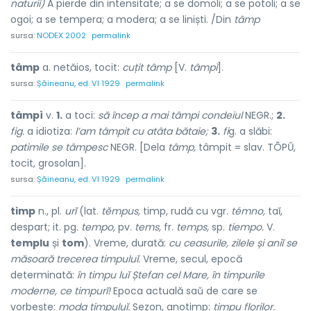
naturii)
A pierde din intensitate; a se domoli; a se potoli; a se
ogoi; a se tempera; a modera; a se liniști. /Din
tâmp
sursa:
NODEX 2002
permalink
tâmp
a. netăios, tocit:
cuțit tâmp
[V.
tâmpì
].
sursa:
Șăineanu, ed. VI 1929
permalink
tâmpì
v.
1.
a toci:
să încep a mai tâmpi condeiul
NEGR.;
2.
fig.
a idiotiza:
l’am tâmpit cu atâta bătaie;
3.
fi
g. a slăbi:
patimile se tâmpesc
NEGR. [Dela
tâmp,
tâmpit = slav. TÕPŬ,
tocit, grosolan].
sursa:
Șăineanu, ed. VI 1929
permalink
timp
n., pl.
urĭ
(lat.
tĕmpus,
timp, rudă cu vgr.
témno,
taĭ,
despart; it. pg.
tempo,
pv.
tems,
fr.
temps,
sp.
tiempo.
V.
templu
și
tom
). Vreme, durată:
cu ceasurile, zilele și aniĭ se
măsoară trecerea timpuluĭ.
Vreme, secul, epocă
determinată:
în timpu luĭ Ștefan cel Mare, în timpurile
moderne, ce timpurĭ!
Epoca actuală saŭ de care se
vorbește:
moda timpuluĭ.
Sezon, anotimp:
timpu florilor.