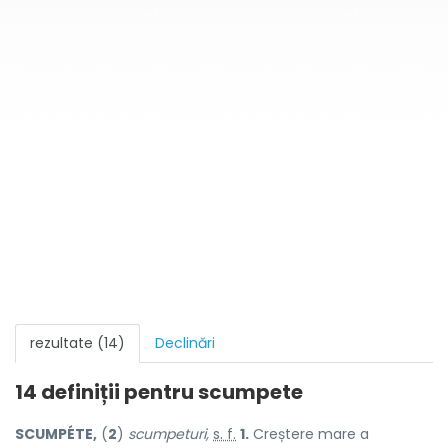
rezultate (14)
Declinări
14 definiții pentru
scumpete
SCUMPÉTE,
(
2
)
scumpeturi,
s. f.
1.
Creștere mare a