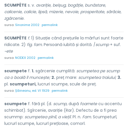
SCUMPÉTE
s. v.
avariție, belșug, bogăție, bunăstare,
calicenie, calicie, lipsă, mizerie, nevoie, prosperitate, sărăcie,
zgârcenie.
sursa:
Sinonime 2002
permalink
SCUMPÉTE
f.
1) Situație când prețurile la mărfuri sunt foarte
ridicate. 2)
fig. fam.
Persoană iubită și dorită. /
scump
+ suf.
~ete
sursa:
NODEX 2002
permalink
scumpete
f.
1.
sgârcenie cumplită:
scumpetea pe scump
ca o boală îl muncește;
2.
preț mare:
scumpetea traiului;
3.
pl.
scumpeturi,
lucruri scumpe, scule de preț.
sursa:
Șăineanu, ed. VI 1929
permalink
scumpete
f. fără pl. (d.
scump,
după
foamete
cu accentu
schimbat). Sgîrcenie, avariție (Rar). Defectu de a fi prea
scummp:
scumpetea pîniĭ, a viețiĭ.
Pl. n.
Fam.
Scumpeturĭ,
lucrurĭ scumpe, lucrurĭ prețĭoase, comorĭ.