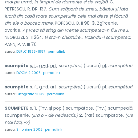
mai pe urmă, în timpuri de răzmerițe și de vrajbă.
C.
PETRESCU, R. DR. 137.
Cum scăpară de zmeu, băiatul și fata
luară din casă toate scumpeturile cele mai alese și făcură
din ele o boccea mare.
POPESCU, B. II 98.
3.
Zgîrcenie,
avariție.
Aș vrea să sting din vreme scumpetea-n fiul meu.
NEGRUZZI, S. II 264.
Ei sta-n chibzuire... Văzîndu-i scumpetea.
PANN, P. V. III 76.
sursa:
DLRLC 1955-1957
permalink
scumpéte
s. f.
,
g.-d.
art.
scumpétei;
(lucruri)
pl.
scumpéturi
sursa:
DOOM 2 2005
permalink
scumpéte
s. f., g.-d. art.
scumpétei;
(lucruri) pl.
scumpéturi
sursa:
Ortografic 2002
permalink
SCUMPÉTE
s.
1.
(înv. și pop.) scumpătate, (înv.) scumpeală,
scumpenie.
(Era o ~ de nedescris.)
2.
(rar) scumpătate.
(Ce
mai faci, ~?)
sursa:
Sinonime 2002
permalink