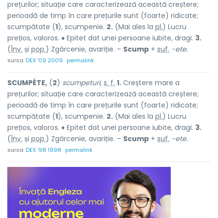
prețurilor; situație care caracterizează această creștere;
perioadă de timp în care prețurile sunt (foarte) ridicate;
scumpătate (
1
), scumpenie.
2.
(Mai ales la
pl.
) Lucru
prețios, valoros. ♦ Epitet dat unei persoane iubite, dragi.
3.
(
Înv.
și
pop.
) Zgârcenie, avariție. –
Scump
+
suf.
-ete.
sursa:
DEX '09 2009
permalink
SCUMPÉTE,
(
2
)
scumpeturi,
s. f.
1.
Creștere mare a
prețurilor; situație care caracterizează această creștere;
perioadă de timp în care prețurile sunt (foarte) ridicate;
scumpătate (
1
), scumpenie.
2.
(Mai ales la
pl.
) Lucru
prețios, valoros. ♦ Epitet dat unei persoane iubite, dragi.
3.
(
Înv.
și
pop.
) Zgârcenie, avariție. –
Scump
+
suf.
-ete.
sursa:
DEX '98 1998
permalink