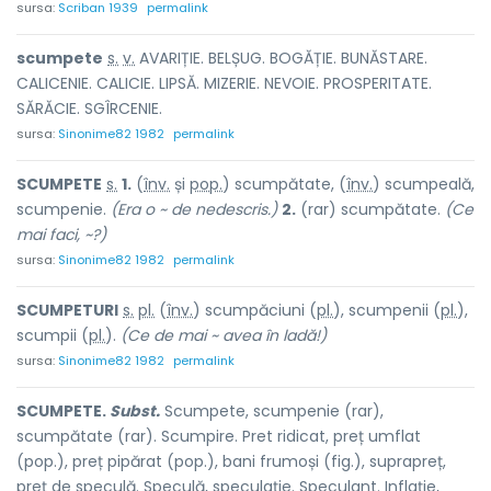
sursa:
Scriban 1939
permalink
scump
e
te
s.
v.
AVARIȚIE. BELȘUG. BOGĂȚIE. BUNĂSTARE.
CALICENIE. CALICIE. LIPSĂ. MIZERIE. NEVOIE. PROSPERITATE.
SĂRĂCIE. SGÎRCENIE.
sursa:
Sinonime82 1982
permalink
SCUMP
E
TE
s.
1.
(
înv.
și
pop.
) scumpăt
a
te, (
înv.
) scumpe
a
lă,
scump
e
nie.
(Era o ~ de nedescris.)
2.
(rar) scumpăt
a
te.
(Ce
mai faci, ~?)
sursa:
Sinonime82 1982
permalink
SCUMP
E
TURI
s.
pl.
(
înv.
) scumpăci
u
ni (
pl.
), scump
e
nii (
pl.
),
scump
i
i (
pl.
).
(Ce de mai ~ avea în ladă!)
sursa:
Sinonime82 1982
permalink
SCUMPETE.
Subst.
Scumpete, scumpenie (rar),
scumpătate (rar). Scumpire. Pret ridicat, preț umflat
(pop.), preț pipărat (pop.), bani frumoși (fig.), suprapreț,
preț de speculă. Speculă, speculație. Speculant. Inflație,