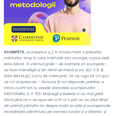
SCUMPÉTE,
scumpeturi,
s. f.
1.
Urcare mare a prețurilor
mărfurilor; timp în care mărfurile sînt scumpe, costul vieții
este ridicat.
În vremuri grele
–
de foamete ori scumpete
–
se face mămăligă și din făină de hrișcă și orz.
ȘEZ. V 6.
2.
(Mai ales la
pl.
) Lucru de mare preț.
Te-aș ruga să-mi spui
ce mi-ai putea da.
–
Bucuros îți voi răspunde, prietine, a
întors cuvînt tot cu veselie starostele scumpeturilor.
SADOVEANU, D. P. 159.
Moșnegii și babele n-au mai găsit
tihnă pînă ce n-au spus de-a fir-a-n păr ce-au știut dînșii
din părinții părinților lor despre toate avuțiile și scumpeturile
încredințate pămîntului, pe vremea turcilor și a tătarilor, și