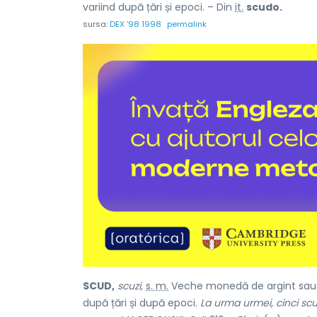
variind după țări și epoci. – Din
it.
scudo.
sursa:
DEX '98 1998
permalink
SCUD,
scuzi,
s. m.
Veche monedă de argint sau de 
după țări și după epoci.
La urma urmei, cinci scu