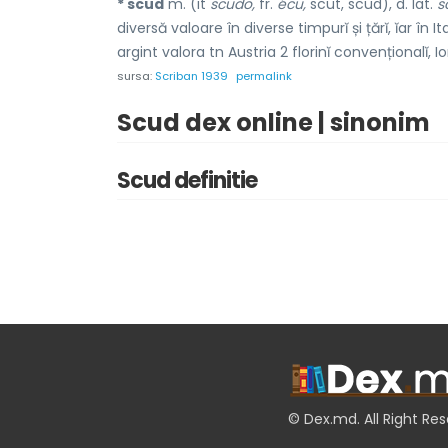
* scud
m. (it
scudo,
fr.
écu,
scut, scud), d. lat.
s
diversă valoare în diverse timpurĭ și țărĭ, ĭar în I
argint valora tn Austria 2 florinĭ convenționalĭ, I
sursa:
Scriban 1939
permalink
Scud dex online | sinonim
Scud definitie
© Dex.md. All Right Re