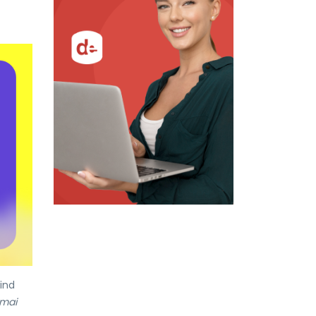
rind
cmai