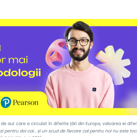
aur care a circulat în diferite țări din Europa, valoarea ei dife
zi pentru doi cai... și un scud de fiecare cal pentru noi nu este to