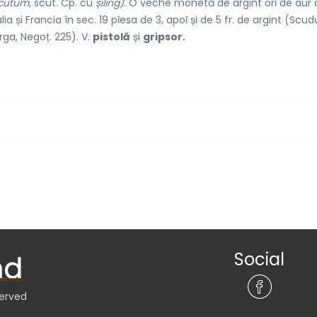
cutum,
scut. Cp. cu
șiling).
O veche monetă de argint orĭ de aur 
talia și Francia în sec. 19 pĭesa de 3, apoĭ și de 5 fr. de argint (Scu
orga, Negoț. 225). V.
pistolă
și
gripsor.
Social
served