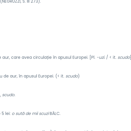
(NEGRUZZI, S. III 273).
ur, care avea circulație în apusul Europei. [Pl.
-uzi.
/ < it.
scudo
de aur, în apusul Europei. (< it.
scudo
)
.
scudo.
5 lei:
o sută de mii scuzi
BĂLC.