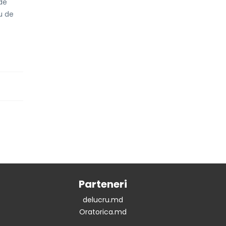
de
du de
Parteneri
delucru.md
Oratorica.md