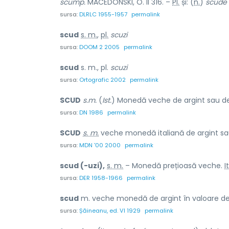
scump.
MACEDONSKI, O. II 316. –
Pl.
și: (
n.
)
scude
sursa:
DLRLC 1955-1957
permalink
scud
s. m.
,
pl.
scuzi
sursa:
DOOM 2 2005
permalink
scud
s. m., pl.
scuzi
sursa:
Ortografic 2002
permalink
SCUD
s.m.
(
Ist.
) Monedă veche de argint sau de a
sursa:
DN 1986
permalink
SCUD
s. m.
veche monedă italiană de argint sau 
sursa:
MDN '00 2000
permalink
scud (-uzi),
s. m.
– Monedă prețioasă veche.
It
sursa:
DER 1958-1966
permalink
scud
m. veche monedă de argint în valoare de 
sursa:
Șăineanu, ed. VI 1929
permalink