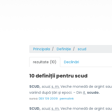
Principala
Definiție
scud
rezultate (10)
Declinări
10 definiții pentru
scud
SCUD,
scuzi,
s. m.
Veche monedă de argint sau de
variind după țări și epoci. – Din
it.
scudo.
sursa:
DEX '09 2009
permalink
SCUD,
scuzi,
s. m.
Veche monedă de argint sau de