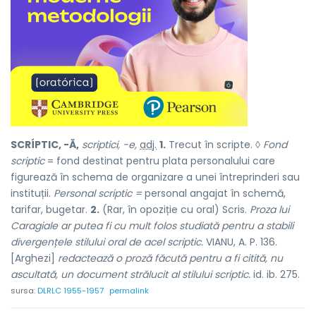
SCRÍPTIC, -Ă,
scriptici, -e,
adj.
1.
Trecut în scripte. ◊
Fond
scriptic
= fond destinat pentru plata personalului care
figurează în schema de organizare a unei întreprinderi sau
instituții.
Personal scriptic =
personal angajat în schemă,
tarifar, bugetar.
2.
(Rar, în opoziție cu
oral
) Scris.
Proza lui
Caragiale ar putea fi cu mult folos studiată pentru a stabili
divergențele stilului oral de acel scriptic.
VIANU, A. P. 136.
[Arghezi]
redactează o proză făcută pentru a fi citită, nu
ascultată, un document strălucit al stilului scriptic.
id. ib. 275.
sursa:
DLRLC 1955-1957
permalink