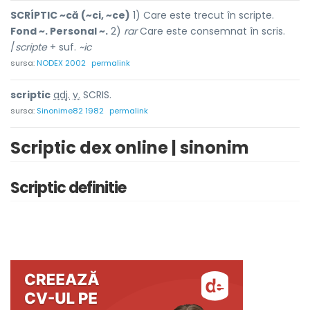
SCRÍPTIC ~că (~ci, ~ce)
1) Care este trecut în scripte.
Fond ~. Personal ~.
2)
rar
Care este consemnat în scris.
/
scripte
+ suf.
~ic
sursa:
NODEX 2002
permalink
scr
i
ptic
adj.
v.
SCRIS.
sursa:
Sinonime82 1982
permalink
Scriptic dex online | sinonim
Scriptic definitie