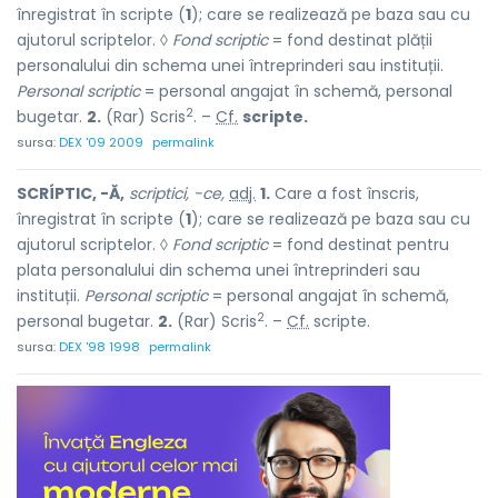
înregistrat în scripte (
1
); care se realizează pe baza sau cu
ajutorul scriptelor. ◊
Fond scriptic
= fond destinat plății
personalului din schema unei întreprinderi sau instituții.
Personal scriptic
= personal angajat în schemă, personal
2
bugetar.
2.
(Rar) Scris
. –
Cf.
scripte.
sursa:
DEX '09 2009
permalink
SCRÍPTIC, -Ă,
scriptici, -ce,
adj.
1.
Care a fost înscris,
înregistrat în scripte (
1
); care se realizează pe baza sau cu
ajutorul scriptelor. ◊
Fond scriptic
= fond destinat pentru
plata personalului din schema unei întreprinderi sau
instituții.
Personal scriptic
= personal angajat în schemă,
2
personal bugetar.
2.
(Rar) Scris
. –
Cf.
scripte.
sursa:
DEX '98 1998
permalink