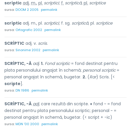
scríptic
adj.
m.
,
pl.
scríptici;
f.
scríptică,
pl.
scríptice
sursa:
DOOM 2 2005
permalink
scríptic
adj. m., pl.
scríptici;
f. sg.
scríptică,
pl.
scríptice
sursa:
Ortografic 2002
permalink
SCRÍPTIC
adj. v.
scris.
sursa:
Sinonime 2002
permalink
SCRÍPTIC, -Ă
adj.
1.
Fond scriptic
= fond destinat pentru
plata personalului angajat în schemă;
personal scriptic
=
personal angajat în schemă, bugetar.
2.
(
Rar
) Scris. [<
scripte
].
sursa:
DN 1986
permalink
SCRÍPTIC, -Ă
adj.
care rezultă din scripte. ♦ fond ~ = fond
destinat pentru plata personalului scriptic; personal ~ =
personal angajat în schemă, bugetar. (< script + -ic)
sursa:
MDN '00 2000
permalink