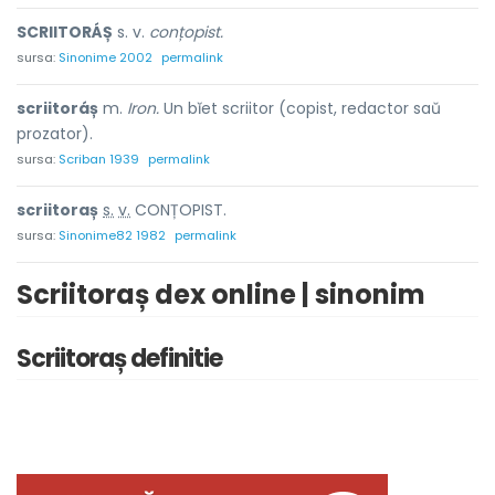
SCRIITORÁȘ
s. v.
conțopist.
sursa:
Sinonime 2002
permalink
scriitoráș
m.
Iron.
Un bĭet scriitor (copist, redactor saŭ
prozator).
sursa:
Scriban 1939
permalink
scriitor
a
ș
s.
v.
CONȚOPIST.
sursa:
Sinonime82 1982
permalink
Scriitoraș dex online | sinonim
Scriitoraș definitie