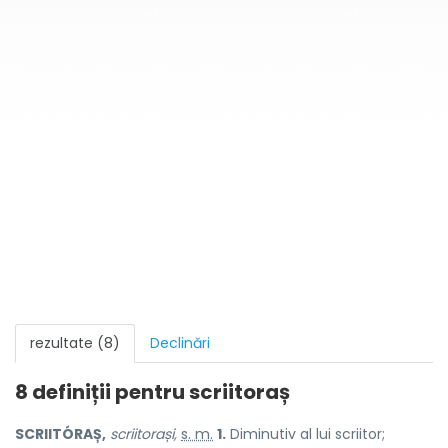
rezultate (8)
Declinări
8 definiții pentru
scriitoraș
SCRIITÓRAȘ,
scriitorași,
s. m.
1.
Diminutiv al lui scriitor;