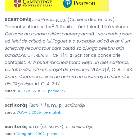
SCRIITORÁȘ,
scriitorași,
s. m.
(Cu sens depreciativ)
2
Diminutiv al lui
scriitor
.
1.
Scriitor fără talent, fără valoare.
Cei care nu cunosc critica contemporană... vor crede poate
că felul de critică a lui Faguet e o excepție, ori că el ar fi un
scriitoraș necunoscut care caută să ajungă celebru prin
paradoxe.
GHEREA, ST. CR. I 14.
2.
Scriitor de cancelarie;
conțopist.
Ar fi putut rămînea toată viața un biet scriitoraș,
ca tată-său, într-un orășel de provincie.
VLAHUȚĂ, O. A. III 63.
Acum douăzeci și cinci de ani era un scriitoraș la tribunalul
din Tîrgoviște.
id. O. A. 207.
sursa:
DLRLC 1955-1957
permalink
scriitoráș
(scri-i-)
s. m.
,
pl.
scriitoráși
sursa:
DOOM 2 2005
permalink
scriitoráș
s. m. (sil.
scri-i-
), pl.
scriitoráși
sursa:
Ortografic 2002
permalink