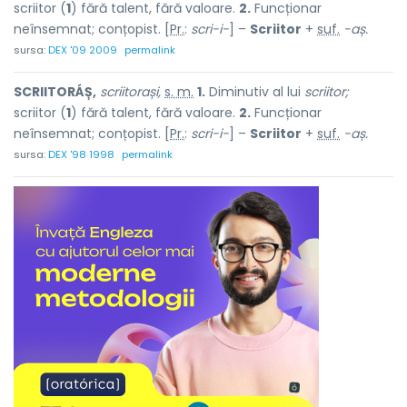
scriitor (
1
) fără talent, fără valoare.
2.
Funcționar
neînsemnat; conțopist. [
Pr.
:
scri-i-
] –
Scriitor
+
suf.
-aș.
sursa:
DEX '09 2009
permalink
SCRIITORÁȘ,
scriitorași,
s. m.
1.
Diminutiv al lui
scriitor;
scriitor (
1
) fără talent, fără valoare.
2.
Funcționar
neînsemnat; conțopist. [
Pr.
:
scri-i-
] –
Scriitor
+
suf.
-aș.
sursa:
DEX '98 1998
permalink