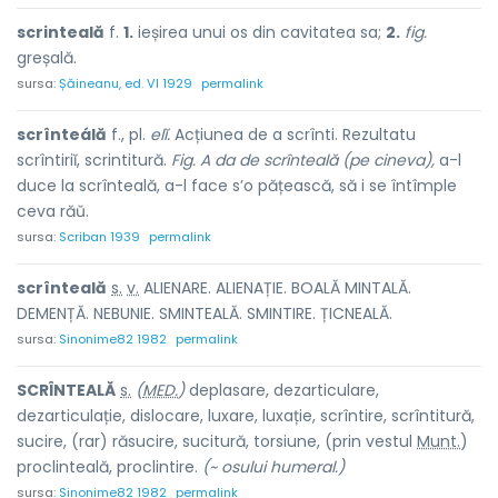
scrinteală
f.
1.
ieșirea unui os din cavitatea sa;
2.
fig.
greșală.
sursa:
Șăineanu, ed. VI 1929
permalink
scrînteálă
f., pl.
elĭ.
Acțiunea de a scrînti. Rezultatu
scrîntiriĭ, scrintitură.
Fig.
A da de scrînteală (pe cineva),
a-l
duce la scrînteală, a-l face s’o pățească, să i se întîmple
ceva răŭ.
sursa:
Scriban 1939
permalink
scrînte
a
lă
s.
v.
ALIENARE. ALIENAȚIE. BOALĂ MINTALĂ.
DEMENȚĂ. NEBUNIE. SMINTEALĂ. SMINTIRE. ȚICNEALĂ.
sursa:
Sinonime82 1982
permalink
SCRÎNTE
A
LĂ
s.
(
MED.
)
deplasare, dezarticulare,
dezarticulație, dislocare, luxare, luxație, scrîntire, scrîntitură,
sucire, (rar) răsuc
i
re, sucit
u
ră, torsi
u
ne, (prin vestul
Munt.
)
proclinte
a
lă, proclint
i
re.
(~ osului humeral.)
sursa:
Sinonime82 1982
permalink