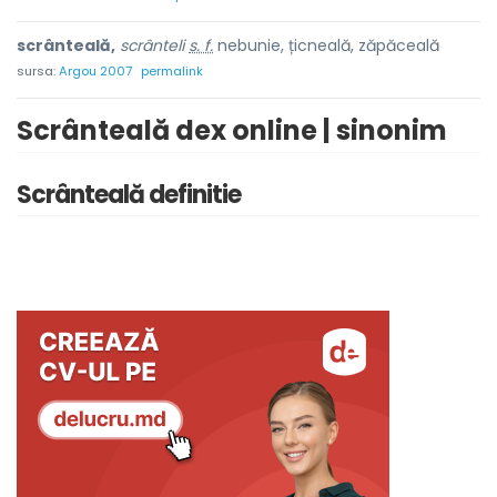
scrânteală,
scrânteli
s. f.
nebunie, țicneală, zăpăceală
sursa:
Argou 2007
permalink
Scrânteală dex online | sinonim
Scrânteală definitie