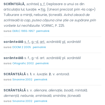
SCRÎNTEÁLĂ,
scrînteli,
s. f.
Deplasare a unui os din
articulația lui; luxație. ♦
Fig.
(Uneori precizat prin «la cap»)
Tulburare a minții, nebunie, țicneală.
Avînd oleacă de
scrînteală la cap, putea cășuna cine știe ce supărare prin
vorbele lui nechibzuite.
VORNIC, P. 225.
sursa:
DLRLC 1955-1957
permalink
scrânteálă
s. f.
,
g.-d.
art.
scrântélii;
pl.
scrântéli
sursa:
DOOM 2 2005
permalink
scrânteálă
s. f., g.-d. art.
scrântélii;
pl.
scrântéli
sursa:
Ortografic 2002
permalink
SCRÂNTEÁLĂ
s.
1.
v.
luxație.
2.
v.
entorsă.
sursa:
Sinonime 2002
permalink
SCRÂNTEÁLĂ
s. v.
alienare, alienație, boală, mintală,
demență, nebunie, sminteală, smintire, țicneală.
sursa:
Sinonime 2002
permalink