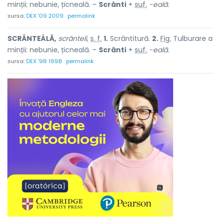
minții; nebunie, țicneală. –
Scrânti
+
suf.
-eală.
sursa:
DEX '09 2009
permalink
SCRÂNTEÁLĂ,
scrânteli,
s. f.
1.
Scrântitură.
2.
Fig.
Tulburare a
minții: nebunie, țicneală. –
Scrânti
+
suf.
-eală.
sursa:
DEX '98 1998
permalink