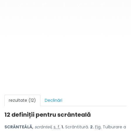
rezultate (12)
Declinări
12 definiții pentru
scrânteală
SCRÂNTEÁLĂ,
scrânteli,
s. f.
1.
Scrântitură.
2.
Fig.
Tulburare a