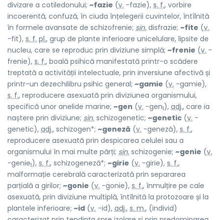
divizare a cotiledonului;
~fazie
(
v.
-fazie),
s. f.
, vorbire
incoerentă, confuză, în ciuda înțelegerii cuvintelor, întîlnită
în formele avansate de schizofrenie;
sin.
disfrazie;
~fite
(
v.
-fit),
s. f.
pl.
, grup de plante inferioare unicelulare, lipsite de
nucleu, care se reproduc prin diviziune simplă;
~frenie
(
v.
-
frenie),
s. f.
, boală psihică manifestată printr-o scădere
treptată a activității intelectuale, prin inversiune afectivă și
printr-un dezechilibru psihic general;
~gamie
(
v.
-gamie),
s. f.
, reproducere asexuată prin diviziunea organismului,
specifică unor anelide marine;
~gen
(
v.
-gen
),
adj.
, care ia
1
naștere prin diviziune;
sin.
schizogenetic;
~genetic
(
v.
-
genetic),
adj.
, schizogen*;
~geneză
(
v.
-geneză),
s. f.
,
reproducere asexuată prin despicarea celulei sau a
organismului în mai multe părți;
sin.
schizogenie;
~genie
(
v.
-genie
),
s. f.
, schizogeneză*;
~girie
(
v.
-girie),
s. f.
,
1
malformație cerebrală caracterizată prin separarea
parțială a girilor;
~gonie
(
v.
-gonie),
s. f.
, înmulțire pe cale
asexuată, prin diviziune multiplă, întîlnită la protozoare și la
plantele inferioare;
~id
(
v.
-id),
adj.
,
s. m.
, (individ)
caracterizat prin tendința spre izolare și prin predominarea