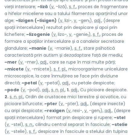
vieții interioare;
~liză
(
v.
-liză),
s. f.
, proces de fragmentare
a hifelor miceliene sau a talului filamentos aparținînd unor
alge;
~lizigen
(~lisigen)
(
v.
lizi-,
v.
-gen
),
adj.
, (despre
1
spații intercelulare) rezultat prin despicare și apoi prin
lichefiere;
~lizogenie
(
v.
lizo-,
v.
-genie
),
s. f.
, proces de
1
formare a spațiilor intercelulare și a canalelor secretoare
glandulare;
~manie
(
v.
-manie),
s. f.
, stare psihotică
caracterizată prin autism și dezadaptare față de mediu;
~mer
(
v.
-mer),
adj.
, care se rupe în mai multe părți;
~micete
(
v.
-micete),
s. f.
pl.
, microorganisme unicelulare
microscopice, la care înmulțirea se face prin diviziune
directă;
~petal
(
v.
-petal),
adj.
, cu petale despicate;
~pode
(
v.
-pod),
adj.
,
s. n.
pl.
,
1.
adj.
, Cu picioare despicate.
2.
s. n.
pl.
, Ordin de crustacee mici terestre și acvatice, cu
picioare bifurcate;
~pter
(
v.
-pter),
adj.
, (despre insecte)
cu aripi despicate;
~rexigen
(
v.
rexi-,
v.
-gen
),
adj.
, (despre
1
spații intercelulare) format prin despicare și rupere;
~stel
(
v.
-stel),
s. n.
, cilindru central separat în fascicule;
~stelie
(
v.
-stelie),
s. f.
, despicare în fascicule a stelului din tulpina