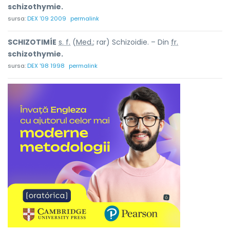
schizothymie.
sursa:
DEX '09 2009
permalink
SCHIZOTIMÍE
s. f.
(
Med.
; rar) Schizoidie. – Din
fr.
schizothymie.
sursa:
DEX '98 1998
permalink