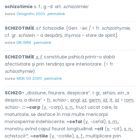
schizotimíe
s. f., g.-d. art.
schizotimíei
sursa:
Ortografic 2002
permalink
SCHIZOTIMÍE
s.f.
Schizoidie. [Gen.
-iei.
/ < fr.
schizothymie,
cf. gr.
schizein
– a despărți,
thymos
– stare de spirit].
sursa:
DN 1986
permalink
SCHIZOTIMÍE
s. f.
constituție psihică printr-o slabă
afectivitate și prin tendința spre interiorizare. (< fr.
schizothymie
)
sursa:
MDN '00 2000
permalink
SCHIZO-
„diviziune, fisurare, despicare”. ◊
gr.
skhizo, ein
„a
despica, a diviza” >
fr.
schizo-,
engl.
id.
,
germ.
id.
,
it.
id.
>
rom.
schizo-.
□
~carp
(
v.
-carp),
s. n.
, fruct uscat care, la
maturitate, se desface în mai multe mericarpii
monosperme indehiscente;
~cefal
(
v.
-cefal),
s. m.
,
monstru avînd capul fisurat longitudinal;
~cit
(
v.
-cit),
s. n.
,
schistocit*;
~cotilie
(
v.
-cotilie),
s. f.
, multiplicare prin