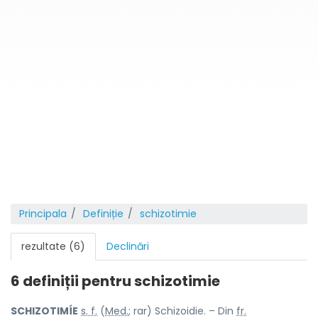
Principala
Definiție
schizotimie
rezultate (6)
Declinări
6 definiții pentru
schizotimie
SCHIZOTIMÍE
s. f.
(
Med.
; rar) Schizoidie. – Din
fr.