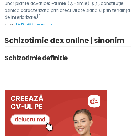
unor plante acvatice;
~timie
(
v.
-timie),
s. f.
, constituție
psihică caracterizată prin afectivitate slabă și prin tendința
[1]
de interiorizare.
sursa:
DETS 1987
permalink
Schizotimie dex online | sinonim
Schizotimie definitie