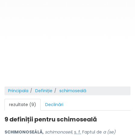
Principala
Definiție
schimoseală
rezultate (9)
Declinări
9 definiții pentru
schimoseală
SCHIMONOSEÁLĂ,
schimonoseli,
s. f.
Faptul de
a (se)