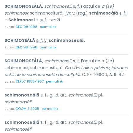
SCHIMONOSEÁLĂ,
schimonoseli,
s. f.
Faptul de
a (se)
schimonosi;
schimonositură. [
Var.
: (
reg.
)
schimoseálă
s. f.
]
–
Schimonosi
+
suf.
-eală.
sursa:
DEX '98 1998
permalink
SCHIMOSEÁLĂ
s. f.
v.
schimonoseală.
sursa:
DEX '98 1998
permalink
SCHIMONOSEÁLĂ,
schimonoseli,
s. f.
Faptul de a (se)
schimonosi; schimonositurâ.
Ca să-și aline privirea, întoarse
ochii de la schimonoselile desculțului.
C. PETRESCU, A. R. 42.
sursa:
DLRLC 1955-1957
permalink
schimonoseálă
s. f.
,
g.-d.
art.
schimonosélii;
pl.
schimonoséli
sursa:
DOOM 2 2005
permalink
schimonoseálă
s. f., g.-d. art.
schimonosélii;
pl.
schimonoséli