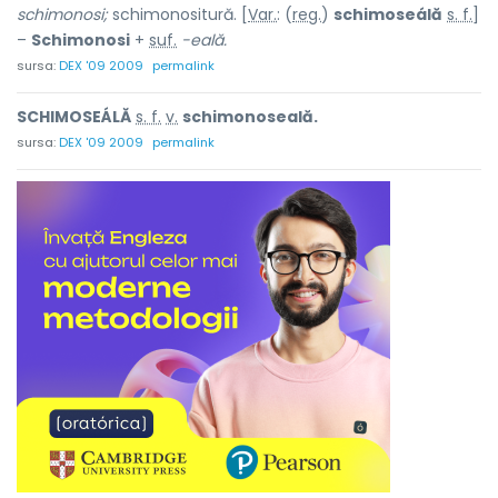
schimonosi;
schimonositură. [
Var.
: (
reg.
)
schimoseálă
s. f.
]
–
Schimonosi
+
suf.
-eală.
sursa:
DEX '09 2009
permalink
SCHIMOSEÁLĂ
s. f.
v.
schimonoseală.
sursa:
DEX '09 2009
permalink