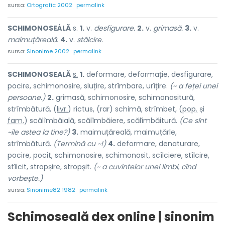
sursa:
Ortografic 2002
permalink
SCHIMONOSEÁLĂ
s.
1.
v.
desfigurare.
2.
v.
grimasă.
3.
v.
maimuțăreală.
4.
v.
stâlcire.
sursa:
Sinonime 2002
permalink
SCHIMONOSE
A
LĂ
s.
1.
deformare, deformație, desfigurare,
pocire, schimonosire, sluțire, strîmbare, urîțire.
(~ a feței unei
persoane.)
2.
grimasă, schimonosire, schimonositură,
strîmbătură, (
livr.
) r
i
ctus, (rar) sch
i
mă, str
î
mbet, (
pop.
și
fam.
) scălîmbăi
a
lă, scălîmbăi
e
re, scălîmbăit
u
ră.
(Ce sînt
~ile astea la tine?)
3.
maimuțăreală, maimuțărle,
strîmbătură.
(Termină cu ~!)
4.
deformare, denaturare,
pocire, pocit, schimonosire, schimonosit, scîlciere, stîlcire,
stîlcit, stropșire, stropșit.
(~ a cuvintelor unei limbi, cînd
vorbește.)
sursa:
Sinonime82 1982
permalink
Schimoseală dex online | sinonim