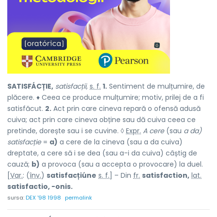
SATISFÁCȚIE,
satisfacții,
s. f.
1.
Sentiment de mulțumire, de
plăcere. ♦ Ceea ce produce mulțumire; motiv, prilej de a fi
satisfăcut.
2.
Act prin care cineva repară o ofensă adusă
cuiva; act prin care cineva obține sau dă cuiva ceea ce
pretinde, dorește sau i se cuvine. ◊
Expr.
A cere
(sau
a da)
satisfacție
=
a)
a cere de la cineva (sau a da cuiva)
dreptate, a cere să i se dea (sau a-i da cuiva) câștig de
cauză;
b)
a provoca (sau a accepta o provocare) la duel.
[
Var.
: (
înv.
)
satisfacțiúne
s. f.
] – Din
fr.
satisfaction,
lat.
satisfactio, -onis.
sursa:
DEX '98 1998
permalink