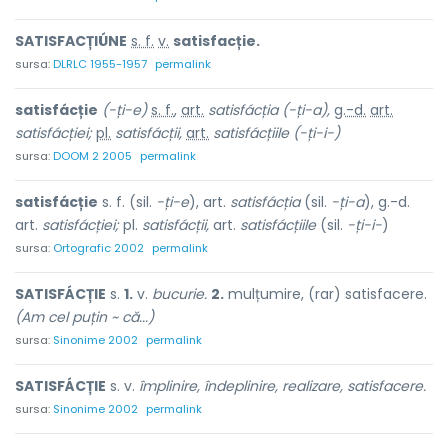
SATISFACȚIÚNE
s. f.
v.
satisfacție.
sursa:
DLRLC 1955-1957
permalink
satisfácție
(-ți-e)
s. f.
,
art.
satisfácția (-ți-a),
g.-d.
art.
satisfácției;
pl.
satisfácții,
art.
satisfácțiile
(-ți-i-)
sursa:
DOOM 2 2005
permalink
satisfácție
s. f. (sil.
-ți-e
), art.
satisfácția
(sil.
-ți-a
), g.-d.
art.
satisfácției;
pl.
satisfácții,
art.
satisfácțiile
(sil.
-ți-i-
)
sursa:
Ortografic 2002
permalink
SATISFÁCȚIE
s.
1.
v.
bucurie.
2.
mulțumire, (rar) satisfacere.
(Am cel puțin ~ că...)
sursa:
Sinonime 2002
permalink
SATISFÁCȚIE
s. v.
împlinire, îndeplinire, realizare, satisfacere.
sursa:
Sinonime 2002
permalink