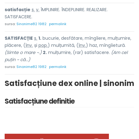
satisf
a
cție
s.
v.
ÎMPLINIRE. ÎNDEPLINIRE. REALIZARE.
SATISFACERE.
sursa:
Sinonime82 1982
permalink
SATISF
A
CȚIE
s.
1.
bucurie, desfătare, mîngîiere, mulțumire,
plăcere, (
înv.
și
pop.
) mulțum
i
tă, (
înv.
) haz, mîngîiet
u
ră.
(Simte o mare ~.)
2.
mulțumire, (rar) satisf
a
cere.
(Am cel
puțin ~ că...)
sursa:
Sinonime82 1982
permalink
Satisfacțiune dex online | sinonim
Satisfacțiune definitie