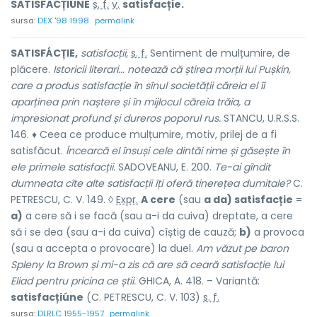
SATISFACȚIÚNE
s. f.
v.
satisfacție.
sursa:
DEX '98 1998
permalink
SATISFÁCȚIE,
satisfacții,
s. f.
Sentiment de mulțumire, de
plăcere.
Istoricii literari... notează că știrea morții lui Pușkin,
care a produs satisfacție în sînul societății căreia el îi
aparținea prin naștere și în mijlocul căreia trăia, a
impresionat profund și dureros poporul rus.
STANCU, U.R.S.S.
146. ♦ Ceea ce produce mulțumire, motiv, prilej de a fi
satisfăcut.
Încearcă el însuși cele dintăi rime și găsește în
ele primele satisfacții.
SADOVEANU, E. 200.
Te-ai gîndit
dumneata cîte alte satisfacții îți oferă tinerețea dumitale?
C.
PETRESCU, C. V. 149. ◊
Expr.
A cere
(sau
a da) satisfacție
=
a)
a cere să i se facă (sau a-i da cuiva) dreptate, a cere
să i se dea (sau a-i da cuiva) cîștig de cauză;
b)
a provoca
(sau a accepta o provocare) la duel.
Am văzut pe baron
Spleny la Brown și mi-a zis că are să ceară satisfacție lui
Eliad pentru pricina ce știi.
GHICA, A. 418. – Variantă:
satisfacțiúne
(C. PETRESCU, C. V. 103)
s. f.
sursa:
DLRLC 1955-1957
permalink