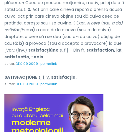
plăcere. ♦ Ceea ce produce mulțumire; motiv, prilej de a fi
satisfăcut.
2.
Act prin care cineva repară o ofensă adusă
cuiva; act prin care cineva obține sau dă cuiva ceea ce
pretinde, dorește sau i se cuvine. ◊
Expr.
A cere
(sau
a da)
satisfacție
=
a)
a cere de la cineva (sau a da cuiva)
dreptate, a cere să i se dea (sau a-i da cuiva) câștig de
cauză;
b)
a provoca (sau a accepta o provocare) la duel.
[
Var.
: (
înv.
)
satisfacțiúne
s. f.
] – Din
fr.
satisfaction,
lat.
satisfactio, -onis.
sursa:
DEX '09 2009
permalink
SATISFACȚIÚNE
s. f.
v.
satisfacție.
sursa:
DEX '09 2009
permalink