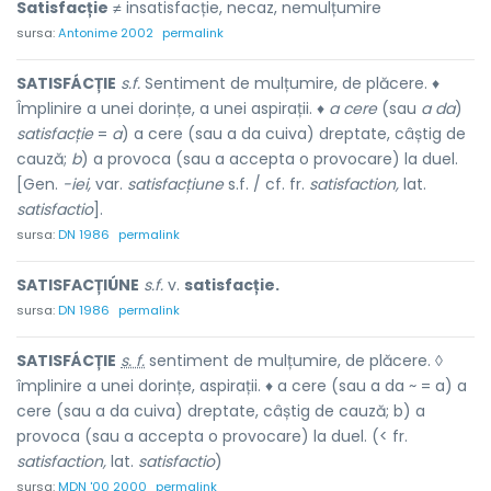
Satisfacție
≠ insatisfacție, necaz, nemulțumire
sursa:
Antonime 2002
permalink
SATISFÁCȚIE
s.f.
Sentiment de mulțumire, de plăcere. ♦
Împlinire a unei dorințe, a unei aspirații. ♦
a cere
(sau
a da
)
satisfacție
=
a
) a cere (sau a da cuiva) dreptate, câștig de
cauză;
b
) a provoca (sau a accepta o provocare) la duel.
[Gen.
-iei,
var.
satisfacțiune
s.f. / cf. fr.
satisfaction,
lat.
satisfactio
].
sursa:
DN 1986
permalink
SATISFACȚIÚNE
s.f.
v.
satisfacție.
sursa:
DN 1986
permalink
SATISFÁCȚIE
s. f.
sentiment de mulțumire, de plăcere. ◊
împlinire a unei dorințe, aspirații. ♦ a cere (sau a da ~ = a) a
cere (sau a da cuiva) dreptate, câștig de cauză; b) a
provoca (sau a accepta o provocare) la duel. (< fr.
satisfaction,
lat.
satisfactio
)
sursa:
MDN '00 2000
permalink