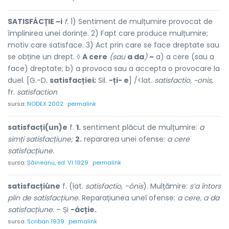
SATISFÁCȚIE ~i
f.
1) Sentiment de mulțumire provocat de
împlinirea unei dorințe. 2) Fapt care produce mulțumire;
motiv care satisface. 3) Act prin care se face dreptate sau
se obține un drept. ◊
A cere
(sau
a da
)
~
a) a cere (sau a
face) dreptate; b) a provoca sau a accepta o provocare la
duel. [G.-D.
satisfacției;
Sil.
-ți- e
] /<lat.
satisfactio, ~onis,
fr.
satisfaction
sursa:
NODEX 2002
permalink
satisfacți(un)e
f.
1.
sentiment plăcut de mulțumire:
a
simți satisfacțiune;
2.
repararea unei ofense:
a cere
satisfacțiune.
sursa:
Șăineanu, ed. VI 1929
permalink
satisfacțiúne
f. (lat.
satisfactio, -ónis
). Mulțămire:
s’a întors
plin de satisfacțiune.
Reparațiunea uneĭ ofense:
a cere, a da
satisfacțiune.
– Și
-ácție.
sursa:
Scriban 1939
permalink