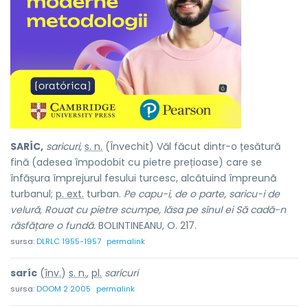
SARÍC,
saricuri,
s. n.
(Învechit) Văl făcut dintr-o țesătură
fină (adesea împodobit cu pietre prețioase) care se
înfășura împrejurul fesului turcesc, alcătuind împreună
turbanul;
p. ext.
turban.
Pe capu-i, de o parte, saricu-i de
velură, Rouat cu pietre scumpe, lăsa pe sînul ei Să cadă-n
răsfățare o fundă.
BOLINTINEANU, O. 217.
sursa:
DLRLC 1955-1957
permalink
saríc
(
înv.
)
s. n.
,
pl.
sarícuri
sursa:
DOOM 2 2005
permalink