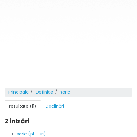
Principala
Definiție
saric
rezultate (11)
Declinări
2 intrări
saric (pl. -uri)