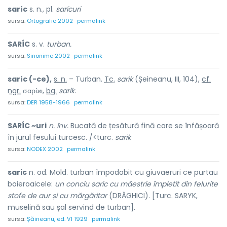
saríc
s. n., pl.
sarícuri
sursa:
Ortografic 2002
permalink
SARÍC
s. v.
turban.
sursa:
Sinonime 2002
permalink
saríc (-ce),
s. n.
– Turban.
Tc.
sarik
(Șeineanu, III, 104),
cf.
ngr.
σαρίϰι,
bg.
sarik.
sursa:
DER 1958-1966
permalink
SARÍC ~uri
n. înv.
Bucată de țesătură fină care se înfășoară
în jurul fesului turcesc. /<turc.
sarik
sursa:
NODEX 2002
permalink
saric
n. od. Mold. turban împodobit cu giuvaeruri ce purtau
boieroaicele:
un conciu saric cu măestrie împletit din felurite
stofe de aur și cu mărgăritar
(DRĂGHICI). [Turc. SARYK,
muselină sau șal servind de turban].
sursa:
Șăineanu, ed. VI 1929
permalink