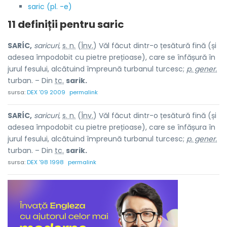
saric (pl. -e)
11 definiții pentru
saric
SARÍC,
saricuri,
s. n.
(
Înv.
) Văl făcut dintr-o țesătură fină (și
adesea împodobit cu pietre prețioase), care se înfășură în
jurul fesului, alcătuind împreună turbanul turcesc;
p. gener.
turban. – Din
tc.
sarik.
sursa:
DEX '09 2009
permalink
SARÍC,
saricuri,
s. n.
(
Înv.
) Văl făcut dintr-o țesătură fină (și
adesea împodobit cu pietre prețioase), care se înfășura în
jurul fesului, alcătuind împreună turbanul turcesc;
p. gener.
turban. – Din
tc.
sarik.
sursa:
DEX '98 1998
permalink