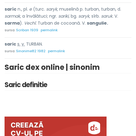
saríc
n., pl.
e
(turc.
saryk,
muselină p. turban, turban, d.
sarmak,
a învălătuci; ngr.
sariki,
bg.
saryk,
sîrb.
saruk.
V.
sarma
).
Vechĭ.
Turban de cocoană. V.
sangulie.
sursa:
Scriban 1939
permalink
sar
i
c
s.
v.
TURBAN.
sursa:
Sinonime82 1982
permalink
Saric dex online | sinonim
Saric definitie