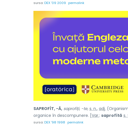
sursa:
DEX '09 2009
permalink
SAPROFÍT, -Ă,
saprofiți, -te,
s. n.
,
adj.
(Organism 
organice în descompunere. [
Var.
:
saprofítă
s. 
sursa:
DEX '98 1998
permalink