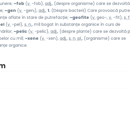
punere;
~fob
(
v.
-fob),
adj.
, (despre organisme) care se dezvoltă
ce;
~gen
(
v.
-gen
),
adj.
,
1.
(Despre bacterii) Care provoacă putre
1
țe aflate în stare de putrefacție;
~geofite
(
v.
geo-,
v.
-fit),
s. f
el
(
v.
-pel),
s. n.
, mîl bogat în substanțe organice în curs de
ărilor;
~pelic
(
v.
-pelic),
adj.
, (despre plante) care se dezvoltă 
pelor cu mîl;
~xene
(
v.
-xen),
adj.
,
s. n.
pl.
, (organisme) care se
anțe organice.
im