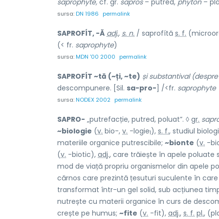
saprophyte,
cf. gr.
sapros
– putred,
phyton
– pla
sursa:
DN 1986
permalink
SAPROFÍT, -Ă
adj.
,
s. n.
/ saprofítă
s. f.
(microor
(< fr.
saprophyte
)
sursa:
MDN '00 2000
permalink
SAPROFÍT ~tă (~ți, ~te)
și substantival (despr
descompunere. [Sil.
sa-pro-
] /<fr.
saprophyte
sursa:
NODEX 2002
permalink
SAPRO-
„putrefacție, putred, poluat”. ◊
gr.
sapr
~biologie
(
v.
bio-,
v.
-logie
),
s. f.
, studiul biolo
1
materiile organice putrescibile;
~bionte
(
v.
-bi
(
v.
-biotic),
adj.
, care trăiește în apele poluate 
mod de viață propriu organismelor din apele pol
cărnos care prezintă țesuturi suculente în care
transformat într-un gel solid, sub acțiunea timpu
nutrește cu materii organice în curs de desc
crește pe humus;
~fite
(
v.
-fit),
adj.
,
s. f.
pl.
, (p