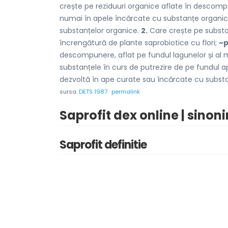
crește pe reziduuri organice aflate în descom
numai în apele încărcate cu substanțe organi
substanțelor organice.
2.
Care crește pe substan
încrengătură de plante saprobiotice cu flori;
~p
descompunere, aflat pe fundul lagunelor și al m
substanțele în curs de putrezire de pe fundul a
dezvoltă în ape curate sau încărcate cu subst
sursa:
DETS 1987
permalink
Saprofit dex online | sinon
Saprofit definitie