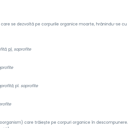
i care se dezvoltă pe corpurile organice moarte, hrănindu-se cu
ítă,
pl.
saprofíte
profíte
profítă,
pl.
saprofíte
rofíte
organism) care trăiește pe corpuri organice în descompunere. [