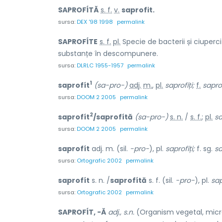
SAPROFÍTĂ
s. f.
v.
saprofit.
sursa:
DEX '98 1998
permalink
SAPROFÍTE
s. f.
pl.
Specie de bacterii și ciuperc
substanțe în descompunere.
sursa:
DLRLC 1955-1957
permalink
1
saprofít
(sa-pro-)
adj.
m.
,
pl.
saprofíți;
f.
saprof
sursa:
DOOM 2 2005
permalink
2
saprofít
/saprofítă
(sa-pro-)
s. n.
/
s. f.
;
pl.
sa
sursa:
DOOM 2 2005
permalink
saprofít
adj. m. (sil.
-pro-
), pl.
saprofíți;
f. sg.
sa
sursa:
Ortografic 2002
permalink
saprofít
s. n. /
saprofítă
s. f. (sil.
-pro-
), pl.
sap
sursa:
Ortografic 2002
permalink
SAPROFÍT, -Ă
adj., s.n.
(Organism vegetal, micro