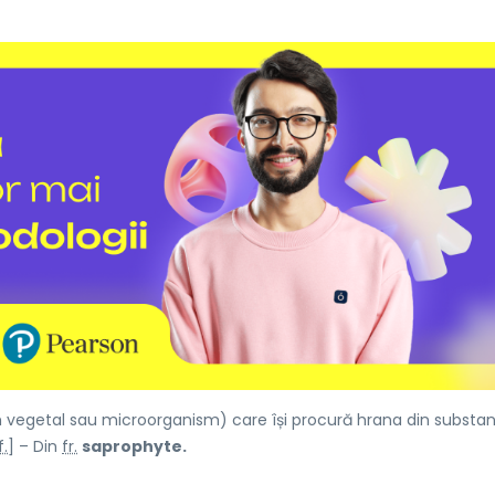
vegetal sau microorganism) care își procură hrana din substa
f.
] – Din
fr.
saprophyte.