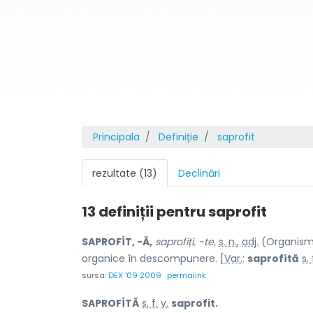
Principala
Definiție
saprofit
rezultate (13)
Declinări
13 definiții pentru
saprofit
SAPROFÍT, -Ă,
saprofiți, -te,
s. n.
,
adj.
(Organism 
organice în descompunere. [
Var.
:
saprofítă
s. 
sursa:
DEX '09 2009
permalink
SAPROFÍTĂ
s. f.
v.
saprofit.