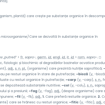
ntă].
ganism, plantă) care crește pe substanțe organice în descomp
e microorganisme)
Care se dezvoltă în substanțe organice în
os
„putred” >
fr.
sapro-,
germ.
id.
,
engl.
id.
,
it.
id.
>
rom.
sapro-.
□
gic, fiziologic și biochimic al degradărilor bazinelor acvatice prod
ont),
adj.
,
s. n.
pl.
, (organisme) care prezintă nutriție saprofitică;
sau pe resturi organice în stare de putrefacție;
~bioză
(
v.
-bioză
uate cu resturi organice în putrefacție;
~carp
(
v.
-carp),
s. n.
, 
 se depozitează substanțele nutritive;
~col
(
v.
-col
),
s. n.
, sapro
3
lui și a presiunii;
~fag
(
v.
-fag),
adj.
, (despre organisme) care 
ompunere;
~fil
(
v.
-fil
),
adj.
,
1.
Care preferă resturile organice.
2.
C
1
lante) care se hrănesc cu resturi organice;
~fitic
(
v.
-fitic),
adj.
, 