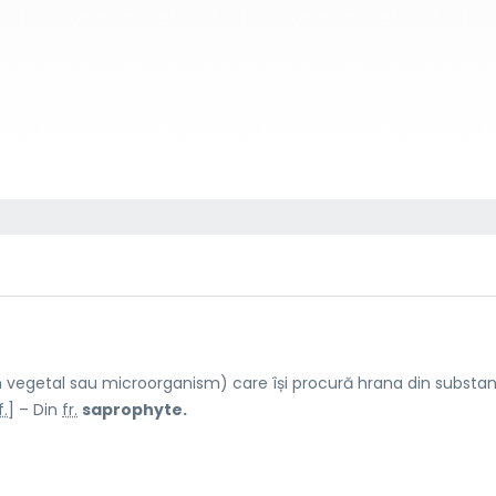
vegetal sau microorganism) care își procură hrana din substa
f.
] – Din
fr.
saprophyte.