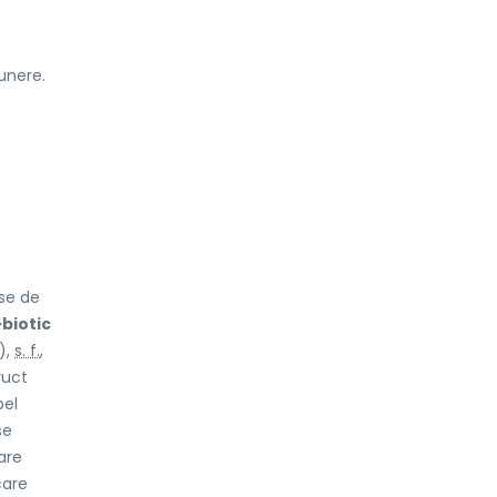
unere.
use de
~biotic
),
s. f.
,
fruct
pel
se
are
care