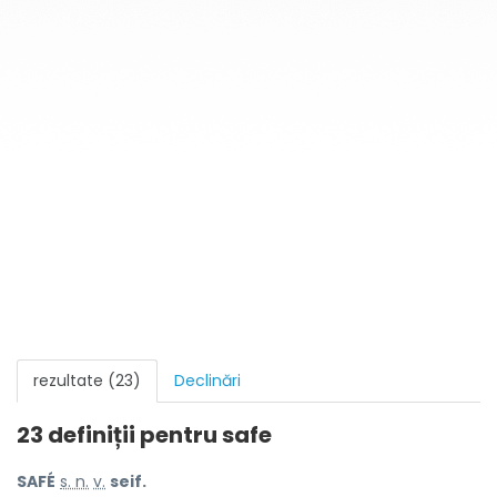
rezultate (23)
Declinări
23 definiții pentru
safe
SAFÉ
s. n.
v.
seif.