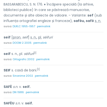
BASSARABESCU, S. N. 176. ♦ Încăpere specială (la arhive,
biblioteci publice) în care se păstrează manuscrise,
documente și alte obiecte de valoare. – Variante:
sef
(sub
influența ortografiei engleze și franceze),
saféu, safé
s. n.
sursa:
DLRLC 1955-1957
permalink
seif
[
pron.
seif
]
s. n.
,
pl.
séifuri
sursa:
DOOM 2 2005
permalink
[1]
seif
s. n., pl.
séifuri
sursa:
Ortografic 2002
permalink
[1]
SEIF
s. casă de bani.
sursa:
Sinonime 2002
permalink
SAFÉ
s.n.
v.
seif.
sursa:
DN 1986
permalink
SAFÉU
s.n.
v.
seif.