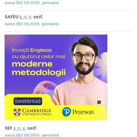
sursa:
DEX '09 2009
permalink
SAFÉU
s. n.
v.
seif.
sursa:
DEX '09 2009
permalink
SEF
s. n.
v.
seif.
sursa:
DEX '09 2009
permalink