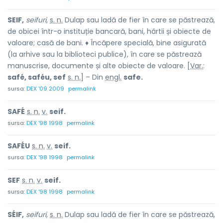
SEIF,
seifuri,
s. n.
Dulap sau ladă de fier în care se păstrează,
de obicei într-o instituție bancară, bani, hârtii și obiecte de
valoare; casă de bani. ♦ Încăpere specială, bine asigurată
(la arhive sau la biblioteci publice), în care se păstrează
manuscrise, documente și alte obiecte de valoare. [
Var.
:
safé, saféu, sef
s. n.
] – Din
engl.
safe.
sursa:
DEX '09 2009
permalink
SAFÉ
s. n.
v.
seif.
sursa:
DEX '98 1998
permalink
SAFÉU
s. n.
v.
seif.
sursa:
DEX '98 1998
permalink
SEF
s. n.
v.
seif.
sursa:
DEX '98 1998
permalink
SÉIF,
seifuri,
s. n.
Dulap sau ladă de fier în care se păstrează,