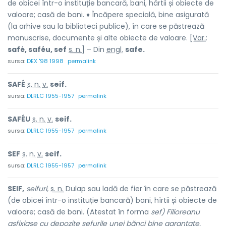
de obicei într-o instituție bancară, bani, hârtii și obiecte de
valoare; casă de bani. ♦ Încăpere specială, bine asigurată
(la arhive sau la biblioteci publice), în care se păstrează
manuscrise, documente și alte obiecte de valoare. [
Var.
:
safé, saféu, sef
s. n.
] – Din
engl.
safe.
sursa:
DEX '98 1998
permalink
SAFÉ
s. n.
v.
seif.
sursa:
DLRLC 1955-1957
permalink
SAFÉU
s. n.
v.
seif.
sursa:
DLRLC 1955-1957
permalink
SEF
s. n.
v.
seif.
sursa:
DLRLC 1955-1957
permalink
SEIF,
seifuri,
s. n.
Dulap sau ladă de fier în care se păstrează
(de obicei într-o instituție bancară) bani, hîrtii și obiecte de
valoare; casă de bani. (Atestat în forma
sef) Filioreanu
asfixiase cu depozite sefurile unei bănci bine garantate.