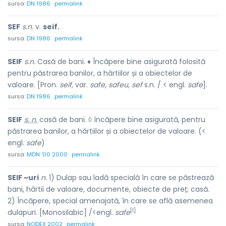
sursa:
DN 1986
permalink
SEF
s.n.
v.
seif.
sursa:
DN 1986
permalink
SEIF
s.n.
Casă de bani. ♦ Încăpere bine asigurată folosită
pentru păstrarea banilor, a hârtiilor și a obiectelor de
valoare. [Pron.
seif,
var.
safe, safeu, sef
s.n. / < engl.
safe
].
sursa:
DN 1986
permalink
SEIF
s. n.
casă de bani. ◊ încăpere bine asigurată, pentru
păstrarea banilor, a hârtiilor și a obiectelor de valoare. (<
engl.
safe
)
sursa:
MDN '00 2000
permalink
SEIF ~uri
n.
1) Dulap sau ladă specială în care se păstrează
bani, hârtii de valoare, documente, obiecte de preț; casă.
2) Încăpere, special amenajată, în care se află asemenea
[1]
dulapuri. [Monosilabic] /<engl.
safe
sursa:
NODEX 2002
permalink