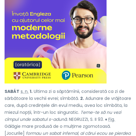
SABÁT
s. n.
1.
Ultima zi a săptămînii, considerată ca zi de
sărbătoare la vechii evrei; sîmbătă.
2.
Adunare de vrăjitoare
care, după credințele din evul mediu, avea loc sîmbăta, la
miezul nopții, într-un loc singuratic.
Teme-te să nu vezi
cîmpul unde sabatul s-adună.
NEGRUZZI, S. II 93. ♦
Fig.
Gălăgie mare produsă de o mulțime zgomotoasă.
[Jocurile]
formau un sabat infernal, al cărui ecou se pierdea