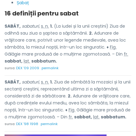
Șabaț
16 definiții pentru
sabat
SABÁT,
sabaturi,
s. n.
1.
(La iudei și la unii creștini) Ziua de
odihnă sau ziua a șaptea a săptămânii.
2.
Adunare de
vrăjitoare care, potrivit unor legende medievale, avea loc
sâmbăta, la miezul nopții, intr-un loc singuratic. ♦
Fig.
Gălăgie mare produsă de o mulțime zgomotoasă. – Din
fr.
sabbat,
lat.
sabbatum.
sursa:
DEX '09 2009
permalink
SABÁT,
sabaturi,
s. n.
1.
Ziua de sâmbătă la mozaici și la unii
sectanți creștini, reprezentând ultima zi a săptămânii,
considerată zi de sărbătoare.
2.
Adunare de vrăjitoare care,
după credințele evului mediu, avea loc sâmbăta, la miezul
nopții, într-un loc singuratic. ♦
Fig.
Gălăgie mare produsă de
o mulțime zgomotoasă. – Din
fr.
sabbat,
lat.
sabbatum.
sursa:
DEX '98 1998
permalink