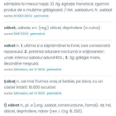
sâmbăta la miezul nopții. 3)
fig.
Agitație frenetică; zgomot
produs de o mulțime gălăgioasă. /<lat.
sabbatum,
fr.
sabbat
sursa:
NODEX 2002
permalink
sábat,
sábate,
s.n. (reg.) obicei, deprindere (a cuiva).
sursa:
DAR 2002
permalink
sabat
n.
1.
ultima zi a săptămânei la Evrei, cea consacrată
repaosului;
2.
pretinsă adunare nocturnă a vrăjitoarelor:
unde infernul sabatul adună
BOL.;
3.
fig.
gălăgie mare,
dezordine nespusă.
sursa:
Șăineanu, ed. VI 1929
permalink
Șabaț
n. cel mai frumos oraș al Serbiei, pe Sava, cu un
castel întărit: 16.000 locuitori.
sursa:
Șăineanu, ed. VI 1929
permalink
1) sábat
n., pl.
e
(ung.
szabat,
construcțiune, formă).
Nț.
Fel,
obiceĭ, deprindere, nărav (rev. I. Crg. 8, 220).