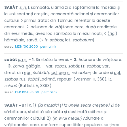
SABÁT
s. n.
1. sâmbătă, ultima zi a săptămânii la mozaici și
la unii sectanți creștini, consacrată odihnei și ceremoniilor
cultului. ◊ primul tratat din Talmud, referitor la aceste
ceremonii. 2. adunare de vrăjitoare care, după credințele
din evul mediu, avea loc sâmbăta la miezul nopții; ◊ (
fig.
)
hărmălaie, zarvă. (< fr.
sabbat,
lat.
sabbatum
)
sursa:
MDN '00 2000
permalink
sabát
s. m.
–
1.
Sîmbăta la evrei. –
2.
Adunare de vrăjitoare.
–
3.
Zarvă, gălăgie. –
Var.
sabaș, șabăț.
Fr.
sabbat;
var.
,
direct din
ebr.
šabbāth,
iud. germ.
schabbes,
de unde și
pol.
szabas,
rus.
šabáš
„odihnă, repaus” (Vasmer, III, 368),
it.
sciabà
(Battisti, V, 3393).
sursa:
DER 1958-1966
permalink
SABÁT ~uri
n.
1)
(la mozaici
ș
i la unele secte creștine)
Zi de
sărbătoare, stabilită sâmbăta și destinată odihnei și
ceremoniilor cultului. 2)
(în evul mediu)
Adunare a
vrăjitoarelor, care, conform superstițiilor populare, se ținea