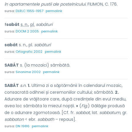
în apartamentele pustii ale postelnicului.
FILIMON, C. 176.
sursa:
DLRLC 1955-1957
permalink
!sabát
s. n.
,
pl.
sabáturi
sursa:
DOOM 2 2005
permalink
sabát
s. n., pl.
sabáturi
sursa:
Ortografic 2002
permalink
SABÁT
s. (la mozaici) sâmbătă.
sursa:
Sinonime 2002
permalink
SABÁT
s.n.
1.
Ultima zi a săptămânii în calendarul mozaic,
consacrată odihnei și ceremoniilor cultului; sâmbătă.
2.
Adunare de vrăjitoare care, după credințele din evul mediu,
avea loc sâmbăta la miezul nopții. ♦ (
Fig.
) Gălăgie produsă
de o adunare zgomotoasă. [Cf. fr.
sabbat,
lat.
sabbatum,
gr.
sabbaton
< ebr.
sabbath
– repaus].
sursa:
DN 1986
permalink