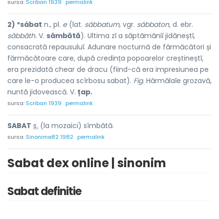
sursa:
Scriban 1939
permalink
2) *sábat
n., pl.
e
(lat.
sábbatum,
vgr.
sábbaton,
d. ebr.
sâbbâth.
V.
sâmbătă
). Ultima zĭ a săptămăniĭ jidăneștĭ,
consacrată repausuluĭ. Adunare nocturnă de fărmăcători și
fărmăcătoare care, după credința popoarelor creștineștĭ,
era prezidată chear de dracu (fiind-că era impresiunea pe
care le-o producea scîrbosu sabat).
Fig.
Hărmălaĭe grozavă,
nuntă jidovească. V.
țap.
sursa:
Scriban 1939
permalink
SAB
A
T
s.
(la mozaici) sîmbătă.
sursa:
Sinonime82 1982
permalink
Sabat dex online | sinonim
Sabat definitie