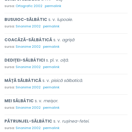
sursa:
Ortografic 2002
permalink
BUSUIOC-SĂLBÁTIC
s. v.
lupoaie.
sursa:
Sinonime 2002
permalink
COACĂZĂ-SĂLBÁTICĂ
s. v.
agrișă
sursa:
Sinonime 2002
permalink
DEDIȚEI-SĂLBÁTICI
s. pl. v.
oiță.
sursa:
Sinonime 2002
permalink
MÂȚĂ SĂLBÁTICĂ
s. v.
pisică sălbatică.
sursa:
Sinonime 2002
permalink
MEI SĂLBÁTIC
s. v.
meișor.
sursa:
Sinonime 2002
permalink
PĂTRUNJEL-SĂLBÁTIC
s. v.
rușinea-fetei.
sursa:
Sinonime 2002
permalink