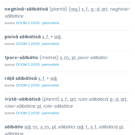
neghínă-sălbátică
(plantă) (
reg.
)
s. f.
,
g.-d.
art.
neghínei-
sălbátice
sursa:
DOOM 2 2005
permalink
pisícă sălbátică
s. f.
+
adj.
sursa:
DOOM 2 2005
permalink
!porc-sălbátic
(mistreț)
s. m.
,
pl.
porci-sălbátici
sursa:
DOOM 2 2005
permalink
ráță sălbátică
s. f.
+
adj.
sursa:
DOOM 2 2005
permalink
!rútă-sălbátică
(plantă)
s. f.
,
art.
rúta-sălbátică,
g.-d.
art.
rútei-sălbátice;
pl.
rúte-sălbátice
sursa:
DOOM 2 2005
permalink
sălbátic
adj.
m.
,
s. m.
,
pl.
sălbátici;
adj.
f.
,
s. f.
sălbátică,
pl.
sălbátice