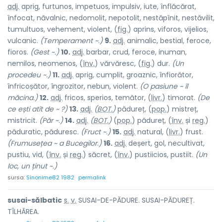
adj.
aprig, furtunos, impetuos, impulsiv, iute, înflăcărat,
înfocat, năvalnic, nedomolit, nepotolit, nestăpînit, nestăvilit,
tumultuos, vehement, violent, (
fig.
) apr
i
ns, vifor
o
s, vijeli
o
s,
vulc
a
nic.
(Temperament ~.)
9.
adj.
animalic, bestial, feroce,
fioros.
(Gest ~.)
10.
adj.
barbar, crud, feroce, inuman,
nemilos, neomenos, (
înv.
) vărvăr
e
sc, (
fig.
) dur.
(Un
procedeu ~.)
11.
adj.
aprig, cumplit, groaznic, înfiorător,
înfricoșător, îngrozitor, nebun, violent.
(O pasiune ~ îl
măcina.)
12.
adj.
fricos, sperios, temător, (
livr.
) timor
a
t.
(De
ce ești atît de ~ ?)
13.
adj.
(
BOT.
)
pădureț, (
pop.
) mistr
e
ț,
mistric
i
t.
(Păr ~.)
14.
adj.
(
BOT.
)
(
pop.
) pădur
e
ț, (
înv.
și
reg.
)
pădur
a
tic, pădur
e
sc.
(Fruct ~.)
15.
adj.
natural, (
livr.
) frust.
(Frumusețea ~ a Bucegilor.)
16.
adj.
deșert, gol, necultivat,
pustiu, vid, (
înv.
și
reg.
) săcr
e
t, (
înv.
) pustiici
o
s, pusti
i
t.
(Un
loc, un ținut ~.)
sursa:
Sinonime82 1982
permalink
susai-sălb
a
tic
s.
v.
SUSAI-DE-PĂDURE. SUSAI-PĂDUREȚ.
TÎLHĂREA.