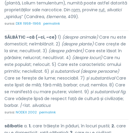
(plantă, Lolium temulentum), numită poate astfel datorită
proprietăților sale narcotice. Din
rom.
provine
rut.
silvatici
„spiriduș” (Candrea,
Elemente,
409).
sursa:
DER 1958-1966
permalink
SĂLBÁTIC ~că (~ci, ~ce)
1)
(despre animale)
Care nu este
domesticit; neîmblânzit. 2)
(despre plante)
Care crește de
la sine; necultivat. 3)
(despre pământ)
Care este lăsat în
părăsire; nelucrat; necultivat. 4)
(despre locuri)
Care nu
este populat; nelocuit. 5) Care este caracteristic omului
primitiv; necivilizat. 6)
și substantival (despre persoane)
Care se ferește de lume; nesociabil. 7)
și substantival
Care
este lipsit de milă; fără milă; barbar; crud; nemilos. 8) Care
se manifestă cu mare putere; violent. 9)
și substantival fig.
Care vădește lipsă de respect față de cultură și civilizație;
barbar. /<lat.
silvaticus
sursa:
NODEX 2002
permalink
sălbatic
a.
1.
care trăiește în păduri, în locuri pustii;
2.
care
nu e domesticit:
rață sălbatică;
3.
care nu e civilizat: