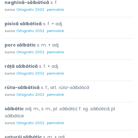
neghínă-sălbátică
s. f.
sursa:
Ortografic 2002
permalink
pisícă sălbátică
s. f. + adj.
sursa:
Ortografic 2002
permalink
porc sălbátic
s. m. + adj.
sursa:
Ortografic 2002
permalink
ráță sălbátică
s. f. + adj.
sursa:
Ortografic 2002
permalink
rúta-sălbátică
s. f., art.
rúta-sălbátică
sursa:
Ortografic 2002
permalink
sălbátic
adj. m., s. m., pl.
sălbátici;
f. sg.
sălbátică,
pl.
sălbátice
sursa:
Ortografic 2002
permalink
usturói sălbátic
s. m. + adj.