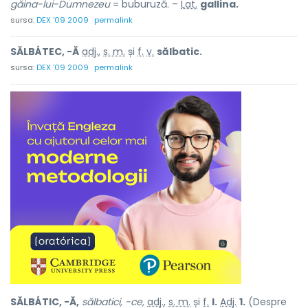
găina-lui-Dumnezeu
= buburuză. –
Lat.
gallina.
sursa:
DEX '09 2009
permalink
SĂLBÁTEC, -Ă
adj.
,
s. m.
și
f.
v.
sălbatic.
sursa:
DEX '09 2009
permalink
SĂLBÁTIC, -Ă,
sălbatici, -ce,
adj.
,
s. m.
și
f.
I.
Adj.
1.
(Despre