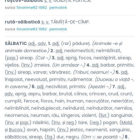
roșcov-sălb
a
tic
s.
v.
GLĂDIȚĂ. PLĂTICĂ.
sursa:
Sinonime82 1982
permalink
rută-sălb
a
tică
s.
v.
TĂMÎIȚĂ-DE-CÎMP.
sursa:
Sinonime82 1982
permalink
SĂLB
A
TIC
adj.
,
adv.
1.
adj.
(rar) pădur
e
ț.
(Animale ~e și
animale domestice.)
2.
adj.
nedomesticit, neîmblînzit,
(
pop.
) sire
a
p.
(Cal ~.)
3.
adj.
aprig, focos, nestăpînit, sireap,
vijelios, (
înv.
) zmei
o
s.
(Un armăsar ~.)
4.
adj.
barbar, primitiv,
(
înv.
) sire
a
p, v
a
rvar, vărvăr
e
sc.
(Triburi, neamuri ~.)
5.
adj.
înapoiat, neevoluat, primitiv, rudimentar.
(Duceau o viață ~,
în caverne.)
6.
adj.
necivilizat, primitiv.
(Așezări ~.)
7.
adj.
,
adv.
aprig, aspru, barbar, brutal, cîinos, crîncen, crud, crunt,
cumplit, feroce, fioros, hain, inuman, necruțător, neiertător,
neîmblînzit, neînduplecat, neîndurat, neîndurător, nemilos,
neomenos, neuman, rău, sîngeros, violent, (
livr.
) sanguin
a
r,
(
înv.
și
pop.
) năs
i
lnic, (
înv.
și
reg.
) t
a
re, (
reg.
) pog
a
n, (
Mold.
și
Bucov.
) av
a
n, haps
î
n, (
înv.
) jest
o
c, neomen
i
t, sangu
i
nic,
sălbătic
o
s, sire
a
p, (
fig.
) dur, n
e
gru.
(Om ~; se poartă ~.)
8.