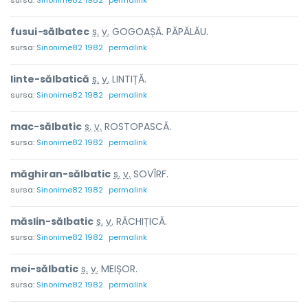
sursa:
Sinonime82 1982
permalink
fusui
-
sălb
a
tec
s.
v.
GOGOAȘĂ. PĂPĂLĂU.
sursa:
Sinonime82 1982
permalink
linte-sălb
a
tică
s.
v.
LINTIȚĂ.
sursa:
Sinonime82 1982
permalink
mac-sălb
a
tic
s.
v.
ROSTOPASCĂ.
sursa:
Sinonime82 1982
permalink
măghiran-sălb
a
tic
s.
v.
SOVÎRF.
sursa:
Sinonime82 1982
permalink
măslin-sălb
a
tic
s.
v.
RĂCHIȚICĂ.
sursa:
Sinonime82 1982
permalink
mei-sălb
a
tic
s.
v.
MEIȘOR.
sursa:
Sinonime82 1982
permalink