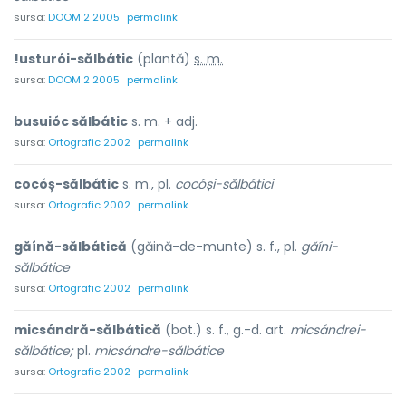
sursa:
DOOM 2 2005
permalink
!usturói-sălbátic
(plantă)
s. m.
sursa:
DOOM 2 2005
permalink
busuióc sălbátic
s. m. + adj.
sursa:
Ortografic 2002
permalink
cocóș-sălbátic
s. m., pl.
cocóși-sălbátici
sursa:
Ortografic 2002
permalink
găínă-sălbátică
(găină-de-munte) s. f., pl.
găíni-
sălbátice
sursa:
Ortografic 2002
permalink
micsándră-sălbátică
(bot.) s. f., g.-d. art.
micsándrei-
sălbátice;
pl.
micsándre-sălbátice
sursa:
Ortografic 2002
permalink