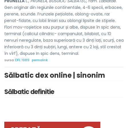
PRUNELLA
L.,
PRUNELA, BUSUIOC SĂLBATEC,
fam.
Labiatae.
Gen originar din regiunile continentale, 4-6 specii, erbacee,
perene, scunde. Frunzele pețiolate, oblong-ovate, rar
penat-fidate, cu lobii liniari sau oblongi lipsite de stipele.
Flori mov-roșietice sau purpur și albe, dispuse în spic dens,
terminal (caliciul cilindric- campanulat, bilabiat, cu 10
nervuri neregulate, baza superioară cu 3 dinți lați, scurți, cea
inferioară cu 3 dinți subțiri, lungi, antere cu 2 loji, stil crestat
în vîrf), dispuse In spic dens, terminal.
sursa:
DFL 1989
permalink
Sălbatic dex online | sinonim
Sălbatic definitie