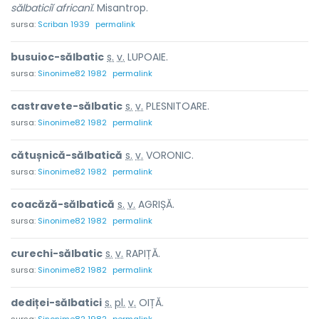
sălbaticiĭ africanĭ.
Misantrop.
sursa:
Scriban 1939
permalink
busuioc-sălb
a
tic
s.
v.
LUPOAIE.
sursa:
Sinonime82 1982
permalink
castravete-sălb
a
tic
s.
v.
PLESNITOARE.
sursa:
Sinonime82 1982
permalink
cătușnică-sălb
a
tică
s.
v.
VORONIC.
sursa:
Sinonime82 1982
permalink
coacăză-sălb
a
tică
s.
v.
AGRIȘĂ.
sursa:
Sinonime82 1982
permalink
curechi-sălb
a
tic
s.
v.
RAPIȚĂ.
sursa:
Sinonime82 1982
permalink
dediței-sălb
a
tici
s.
pl.
v.
OIȚĂ.