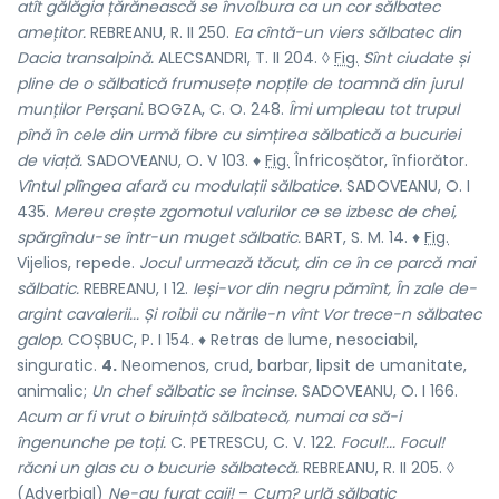
atît gălăgia țărănească se învolbura ca un cor sălbatec
amețitor.
REBREANU, R. II 250.
Ea cîntă-un viers sălbatec din
Dacia transalpină.
ALECSANDRI, T. II 204. ◊
Fig.
Sînt ciudate și
pline de o sălbatică frumusețe nopțile de toamnă din jurul
munților Perșani.
BOGZA, C. O. 248.
Îmi umpleau tot trupul
pînă în cele din urmă fibre cu simțirea sălbatică a bucuriei
de viață.
SADOVEANU, O. V 103. ♦
Fig.
Înfricoșător, înfiorător.
Vîntul plîngea afară cu modulații sălbatice.
SADOVEANU, O. I
435.
Mereu crește zgomotul valurilor ce se izbesc de chei,
spărgîndu-se într-un muget sălbatic.
BART, S. M. 14. ♦
Fig.
Vijelios, repede.
Jocul urmează tăcut, din ce în ce parcă mai
sălbatic.
REBREANU, I 12.
Ieși-vor din negru pămînt, În zale de-
argint cavalerii... Și roibii cu nările-n vînt Vor trece-n sălbatec
galop.
COȘBUC, P. I 154. ♦ Retras de lume, nesociabil,
singuratic.
4.
Neomenos, crud, barbar, lipsit de umanitate,
animalic;
Un chef sălbatic se încinse.
SADOVEANU, O. I 166.
Acum ar fi vrut o biruință sălbatecă, numai ca să-i
îngenunche pe toți.
C. PETRESCU, C. V. 122.
Focul!... Focul!
răcni un glas cu o bucurie sălbatecă.
REBREANU, R. II 205. ◊
(Adverbial)
Ne-au furat caii!
–
Cum? urlă sălbatic