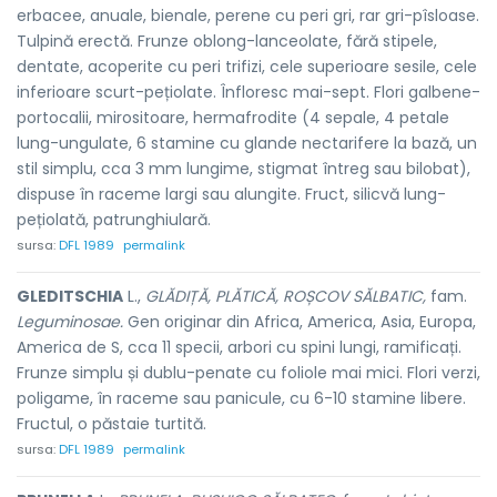
erbacee, anuale, bienale, perene cu peri gri, rar gri-pîsloase.
Tulpină erectă. Frunze oblong-lanceolate, fără stipele,
dentate, acoperite cu peri trifizi, cele superioare sesile, cele
inferioare scurt-pețiolate. Înfloresc mai-sept. Flori galbene-
portocalii, mirositoare, hermafrodite (4 sepale, 4 petale
lung-ungulate, 6 stamine cu glande nectarifere la bază, un
stil simplu, cca 3 mm lungime, stigmat întreg sau bilobat),
dispuse în raceme largi sau alungite. Fruct, silicvă lung-
pețiolată, patrunghiulară.
sursa:
DFL 1989
permalink
GLEDITSCHIA
L.,
GLĂDIȚĂ, PLĂTICĂ, ROȘCOV SĂLBATIC,
fam.
Leguminosae.
Gen originar din Africa, America, Asia, Europa,
America de S, cca 11 specii, arbori cu spini lungi, ramificați.
Frunze simplu și dublu-penate cu foliole mai mici. Flori verzi,
poligame, în raceme sau panicule, cu 6-10 stamine libere.
Fructul, o păstaie turtită.
sursa:
DFL 1989
permalink