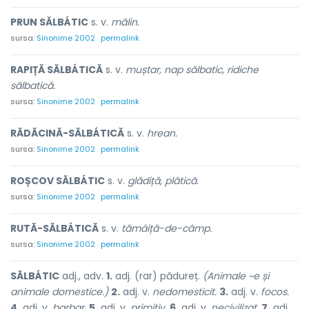
PRUN SĂLBÁTIC
s. v.
mălin.
sursa:
Sinonime 2002
permalink
RAPIȚĂ SĂLBÁTICĂ
s. v.
muștar, nap sălbatic, ridiche
sălbatică.
sursa:
Sinonime 2002
permalink
RĂDĂCINĂ-SĂLBÁTICĂ
s. v.
hrean.
sursa:
Sinonime 2002
permalink
ROȘCOV SĂLBÁTIC
s. v.
glădiță, plătică.
sursa:
Sinonime 2002
permalink
RUTĂ-SĂLBÁTICĂ
s. v.
tămâiță-de-câmp.
sursa:
Sinonime 2002
permalink
SĂLBÁTIC
adj., adv.
1.
adj. (rar) pădureț.
(Animale ~e și
animale domestice.)
2.
adj. v.
nedomesticit.
3.
adj. v.
focos.
4.
adj. v.
barbar.
5.
adj. v.
primitiv.
6.
adj. v.
necivilizat.
7.
adj.,