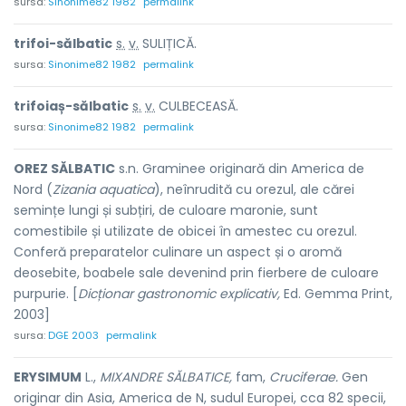
sursa:
Sinonime82 1982
permalink
trifoi-sălb
a
tic
s.
v.
SULIȚICĂ.
sursa:
Sinonime82 1982
permalink
trifoiaș-sălb
a
tic
s.
v.
CULBECEASĂ.
sursa:
Sinonime82 1982
permalink
OREZ SĂLBATIC
s.n. Graminee originară din America de
Nord (
Zizania aquatica
), neînrudită cu orezul, ale cărei
semințe lungi și subțiri, de culoare maronie, sunt
comestibile și utilizate de obicei în amestec cu orezul.
Conferă preparatelor culinare un aspect și o aromă
deosebite, boabele sale devenind prin fierbere de culoare
purpurie. [
Dicționar gastronomic explicativ,
Ed. Gemma Print,
2003]
sursa:
DGE 2003
permalink
ERYSIMUM
L.,
MIXANDRE SĂLBATICE,
fam,
Cruciferae.
Gen
originar din Asia, America de N, sudul Europei, cca 82 specii,