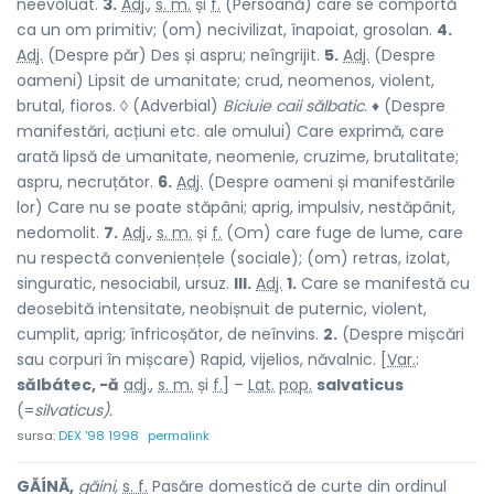
neevoluat.
3.
Adj.
,
s. m.
și
f.
(Persoană) care se comportă
ca un om primitiv; (om) necivilizat, înapoiat, grosolan.
4.
Adj.
(Despre păr) Des și aspru; neîngrijit.
5.
Adj.
(Despre
oameni) Lipsit de umanitate; crud, neomenos, violent,
brutal, fioros. ◊ (Adverbial)
Biciuie caii sălbatic.
♦ (Despre
manifestări, acțiuni etc. ale omului) Care exprimă, care
arată lipsă de umanitate, neomenie, cruzime, brutalitate;
aspru, necruțător.
6.
Adj.
(Despre oameni și manifestările
lor) Care nu se poate stăpâni; aprig, impulsiv, nestăpânit,
nedomolit.
7.
Adj.
,
s. m.
și
f.
(Om) care fuge de lume, care
nu respectă conveniențele (sociale); (om) retras, izolat,
singuratic, nesociabil, ursuz.
III.
Adj.
1.
Care se manifestă cu
deosebită intensitate, neobișnuit de puternic, violent,
cumplit, aprig; înfricoșător, de neînvins.
2.
(Despre mișcări
sau corpuri în mișcare) Rapid, vijelios, năvalnic. [
Var.
:
sălbátec, -ă
adj.
,
s. m.
și
f.
] –
Lat.
pop.
salvaticus
(=
silvaticus).
sursa:
DEX '98 1998
permalink
GĂÍNĂ,
găini,
s. f.
Pasăre domestică de curte din ordinul