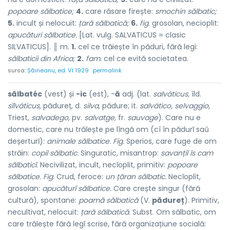
popoare sălbatice;
4.
care răsare firește:
smochin sălbatic;
5.
incult și nelocuit:
țară sălbatică;
6.
fig.
grosolan, necioplit:
apucături sălbatice.
[Lat. vulg. SALVATICUS = clasic
SILVATICUS]. ║ m.
1.
cel ce trăiește în păduri, fără legi:
sălbaticii din Africa;
2.
fam.
cel ce evită societatea.
sursa:
Șăineanu, ed. VI 1929
permalink
sălbatéc
(vest) și
-ic
(est), -
ă
adj. (lat.
salváticus,
îld.
sĭlváticus,
pădureț, d.
silva,
pădure; it.
salvático, selvaggio,
Triest,
salvadego,
pv.
salvatge,
fr.
sauvage
). Care nu e
domestic, care nu trăĭește pe lîngă om (cî în pădurĭ saŭ
deșerturĭ):
animale sălbatice. Fig.
Sperios, care fuge de om
străin:
copil sălbatic.
Singuratic, misantrop:
savanțiĭ îs cam
sălbaticĭ.
Necivilizat, incult, necĭoplit, primitiv:
popoare
sălbatice. Fig.
Crud, feroce:
un țăran sălbatic.
Necĭoplit,
grosolan:
apucăturĭ sălbatice.
Care crește singur (fără
cultură), spontane:
poamă sălbatică
(V.
pădureț
). Primitiv,
necultivat, nelocuit:
țară sălbatică.
Subst. Om sălbatic, om
care trăĭește fără legĭ scrise, fără organizațiune socială: