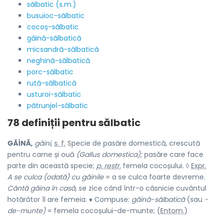
sălbatic (s.m.)
busuioc-sălbatic
cocoș-sălbatic
găină-sălbatică
micsandră-sălbatică
neghină-sălbatică
porc-sălbatic
rută-sălbatică
usturoi-sălbatic
pătrunjel-sălbatic
78 definiții pentru
sălbatic
GĂÍNĂ,
găini,
s. f.
Specie de pasăre domestică, crescută
pentru carne și ouă
(Gallus domestica);
pasăre care face
parte din această specie;
p. restr.
femela cocoșului. ◊
Expr.
A se culca (odată) cu găinile
= a se culca foarte devreme.
Cântă găina în casă,
se zice când într-o căsnicie cuvântul
hotărâtor îl are femeia. ♦ Compuse:
găină-sălbatică
(sau
-
de-munte)
= femela cocoșului-de-munte; (
Entom.
)