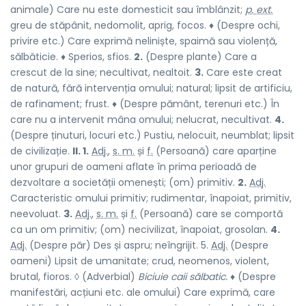
animale) Care nu este domesticit sau îmblânzit;
p. ext.
greu de stăpânit, nedomolit, aprig, focos. ♦ (Despre ochi,
privire etc.) Care exprimă neliniște, spaimă sau violență,
sălbăticie. ♦ Sperios, sfios.
2.
(Despre plante) Care a
crescut de la sine; necultivat, nealtoit.
3.
Care este creat
de natură, fără intervenția omului; natural; lipsit de artificiu,
de rafinament; frust. ♦ (Despre pământ, terenuri etc.) În
care nu a intervenit mâna omului; nelucrat, necultivat.
4.
(Despre ținuturi, locuri etc.) Pustiu, nelocuit, neumblat; lipsit
de civilizație.
II. 1.
Adj.
,
s. m.
și
f.
(Persoană) care aparține
unor grupuri de oameni aflate în prima perioadă de
dezvoltare a societății omenești; (om) primitiv.
2.
Adj.
Caracteristic omului primitiv; rudimentar, înapoiat, primitiv,
neevoluat.
3.
Adj.
,
s. m.
și
f.
(Persoană) care se comportă
ca un om primitiv; (om) necivilizat, înapoiat, grosolan.
4.
Adj.
(Despre păr) Des și aspru; neîngrijit. 5.
Adj.
(Despre
oameni) Lipsit de umanitate; crud, neomenos, violent,
brutal, fioros. ◊ (Adverbial)
Biciuie caii sălbatic.
♦ (Despre
manifestări, acțiuni etc. ale omului) Care exprimă, care