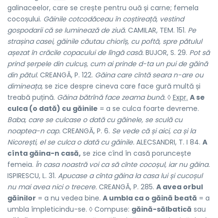
galinaceelor, care se crește pentru ouă și carne; femela
cocoșului.
Găinile cotcodăceau în coștireață, vestind
gospodarii că se luminează de ziuă.
CAMILAR, TEM. 151.
Pe
strașina casei, găinile căutau chiorîș, cu poftă, spre pătulul
așezat în crăcile copacului de lîngă casă.
BUJOR, S. 29.
Pot să
prind șerpele din culcuș, cum ai prinde d-ta un pui de găină
din pătul.
CREANGĂ, P. 122.
Găina care cîntă seara n-are ou
dimineața,
se zice despre cineva care face gură multă și
treabă puțină.
Găina bătrînă face zeama bună.
◊
Expr.
A se
culca (o dată) cu găinile
= a se culca foarte devreme.
Baba, care se culcase o dată cu găinele, se sculă cu
noaptea-n cap.
CREANGĂ, P. 6.
Se vede că și aici, ca și la
Nicorești, el se culca o dată cu găinile.
ALECSANDRI, T. I 84.
A
cînta găina-n casă,
se zice cînd în casă poruncește
femeia.
În casa noastră voi ca să cînte cocoșul, iar nu găina.
ISPIRESCU, L. 31.
Apucase a cînta găina la casa lui și cucoșul
nu mai avea nici o trecere.
CREANGĂ, P. 285.
A avea orbul
găinilor
= a nu vedea bine.
A umbla ca o găină beată
= a
umbla împleticindu-se. ◊ Compuse:
găină-sălbatică
sau