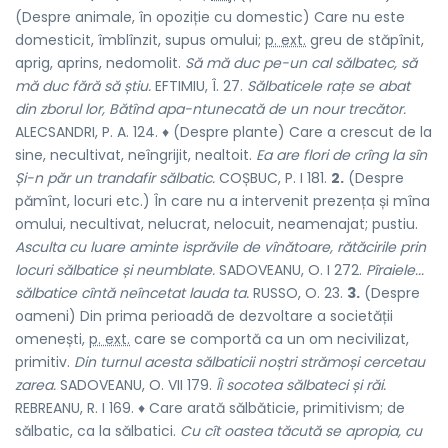
(Despre animale, în opoziție cu
domestic
) Care nu este
domesticit, îmblînzit, supus omului;
p. ext.
greu de stăpînit,
aprig, aprins, nedomolit.
Să mă duc pe-un cal sălbatec, să
mă duc fără să știu.
EFTIMIU, Î. 27.
Sălbaticele rațe se abat
din zborul lor, Bătînd apa-ntunecată de un nour trecător.
ALECSANDRI, P. A. 124. ♦ (Despre plante) Care a crescut de la
sine, necultivat, neîngrijit, nealtoit.
Ea are flori de crîng la sîn
Și-n păr un trandafir sălbatic.
COȘBUC, P. I 181.
2.
(Despre
pămînt, locuri etc.) În care nu a intervenit prezența și mîna
omului, necultivat, nelucrat, nelocuit, neamenajat; pustiu.
Asculta cu luare aminte isprăvile de vînătoare, rătăcirile prin
locuri sălbatice și neumblate.
SADOVEANU, O. I 272.
Pîraiele...
sălbatice cîntă neîncetat lauda ta.
RUSSO, O. 23.
3.
(Despre
oameni) Din prima perioadă de dezvoltare a societății
omenești,
p. ext.
care se comportă ca un om necivilizat,
primitiv.
Din turnul acesta sălbaticii noștri strămoși cercetau
zarea.
SADOVEANU, O. VII 179.
Îi socotea sălbateci și răi.
REBREANU, R. I 169. ♦ Care arată sălbăticie, primitivism; de
sălbatic, ca la sălbatici.
Cu cît oastea tăcută se apropia, cu