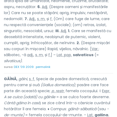
arată lipsă de umanitate, neomenie, cruzime, brutalitate;
aspru, necruțător.
6.
Adj.
(Despre oameni și manifestările
lor) Care nu se poate stăpâni; aprig, impulsiv, nestăpânit,
nedomolit.
7.
Adj.
,
s. m.
și
f.
(Om) care fuge de lume, care
nu respectă conveniențele (sociale); (om) retras, izolat,
singuratic, nesociabil, ursuz.
III.
Adj.
1.
Care se manifestă cu
deosebită intensitate, neobișnuit de puternic, violent,
cumplit, aprig; înfricoșător, de neînvins.
2.
(Despre mișcări
sau corpuri în mișcare) Rapid, vijelios, năvalnic. [
Var.
:
sălbatec, -ă
adj.
,
s. m.
și
f.
] –
Lat. pop.
salvaticus
(=
silvaticus).
sursa:
DEX '09 2009
permalink
GĂÍNĂ,
găini,
s. f.
Specie de pasăre domestică, crescută
pentru carne și ouă
(Gallus domestica);
pasăre care face
parte din această specie;
p. restr.
femela cocoșului. ◊
Expr.
A se culca (odată) cu găinile
= a se culca foarte devreme.
Cântă găina în casă,
se zice când într-o căsnicie cuvântul
hotărâtor îl are femeia. ♦ Compus:
găină-sălbatică
(sau
-
de-munte)
= femela cocoșului-de-munte. –
Lat.
gallina.