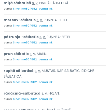
mîță sălb
a
tică
s.
v.
PISICĂ SĂLBATICĂ.
sursa:
Sinonime82 1982
permalink
morcov-sălb
a
tic
s.
v.
RUȘINEA-FETEI.
sursa:
Sinonime82 1982
permalink
pătrunjel-sălb
a
tic
s.
v.
RUȘINEA-FETEI.
sursa:
Sinonime82 1982
permalink
prun sălb
a
tic
s.
v.
MĂLIN.
sursa:
Sinonime82 1982
permalink
rapiță sălb
a
tică
s.
v.
MUȘTAR. NAP SĂLBATIC. RIDICHE
SĂLBATICĂ.
sursa:
Sinonime82 1982
permalink
rădăcină-sălb
a
tică
s.
v.
HREAN.
sursa:
Sinonime82 1982
permalink