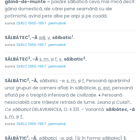
găină-de-munte
= pasăre sălbatică ceva mai mică decît
găina domestică, ale cărei pene seamănă cu ale
potîrnichii, avînd pete albe pe aripi și pe coadă.
sursa:
DLRLC 1955-1957
permalink
1
1
SĂLBÁTEC
, -Ă
adj.
v.
sălbatic
.
sursa:
DLRLC 1955-1957
permalink
2
2
SĂLBÁTEC
, -Ă
s. m.
și
f.
v.
sălbatic
.
sursa:
DLRLC 1955-1957
permalink
2
SĂLBÁTIC
, -Ă,
sălbatici, -e,
s. m.
și
f.
Persoană aparținînd
unor grupuri de oameni aflați în sălbăticie,
p. ext.
persoană
aflată pe o treaptă inferioară de civilizație. ♦ Persoană
nesociabilă care trăiește retrasă de lume.
Leana și Culai?...
Ce sălbatici!
DELAVRANCEA, O. II 331. – Variantă:
sălbátec, -ă
s. m.
și
f.
sursa:
DLRLC 1955-1957
permalink
1
SĂLBÁTIC
, -Ă,
sălbatici, -e,
adj.
(Și în forma
sălbatec
)
1.