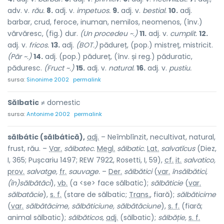
adv. v.
rău.
8.
adj. v.
impetuos.
9.
adj. v.
bestial.
10.
adj.
barbar, crud, feroce, inuman, nemilos, neomenos, (înv.)
vărvăresc, (fig.) dur.
(Un procedeu ~.)
11.
adj. v.
cumplit.
12.
adj. v.
fricos.
13.
adj.
(BOT.)
pădureț, (pop.) mistreț, mistricit.
(Păr ~.)
14.
adj. (pop.) pădureț, (înv. și reg.) păduratic,
păduresc.
(Fruct ~.)
15.
adj. v.
natural.
16.
adj. v.
pustiu.
sursa:
Sinonime 2002
permalink
Sălbatic
≠ domestic
sursa:
Antonime 2002
permalink
sălbátic (sălbátică),
adj.
– Neîmblînzit, necultivat, natural,
frust, rău. –
Var.
sălbatec.
Megl.
sălbatic.
Lat.
salvatĭcus
(Diez,
I, 365; Pușcariu 1497; REW 7922, Rosetti, I, 59),
cf.
it.
salvatico,
prov.
salvatge,
fr.
sauvage.
–
Der.
sălbătici
(
var.
însălbătici,
(în)sălbătăci
),
vb.
(a <se> face sălbatic);
sălbăticie
(
var.
sălbatăcie
),
s. f.
(stare de sălbatic;
Trans.
, fiară);
sălbăticime
(
var.
sălbătăcime, sălbăticiune, sălbătăciune
),
s. f.
(fiară;
animal sălbatic);
sălbăticos,
adj.
(sălbatic);
sălbăție,
s. f.