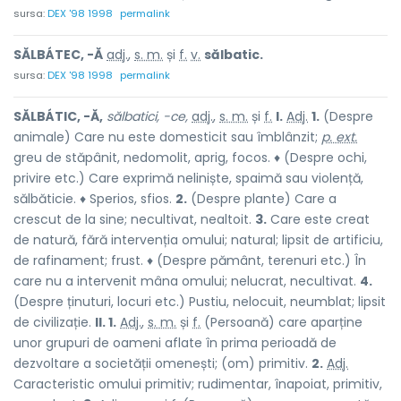
sursa:
DEX '98 1998
permalink
SĂLBÁTEC, -Ă
adj.
,
s. m.
și
f.
v.
sălbatic.
sursa:
DEX '98 1998
permalink
SĂLBÁTIC, -Ă,
sălbatici, -ce,
adj.
,
s. m.
și
f.
I.
Adj.
1.
(Despre
animale) Care nu este domesticit sau îmblânzit;
p. ext.
greu de stăpânit, nedomolit, aprig, focos. ♦ (Despre ochi,
privire etc.) Care exprimă neliniște, spaimă sau violență,
sălbăticie. ♦ Sperios, sfios.
2.
(Despre plante) Care a
crescut de la sine; necultivat, nealtoit.
3.
Care este creat
de natură, fără intervenția omului; natural; lipsit de artificiu,
de rafinament; frust. ♦ (Despre pământ, terenuri etc.) În
care nu a intervenit mâna omului; nelucrat, necultivat.
4.
(Despre ținuturi, locuri etc.) Pustiu, nelocuit, neumblat; lipsit
de civilizație.
II. 1.
Adj.
,
s. m.
și
f.
(Persoană) care aparține
unor grupuri de oameni aflate în prima perioadă de
dezvoltare a societății omenești; (om) primitiv.
2.
Adj.
Caracteristic omului primitiv; rudimentar, înapoiat, primitiv,