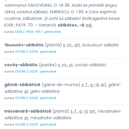
vatamanul.
SADOVEANU, O. VII 38.
Arald se primblă singur,
rîzînd, vorbind sălbatic.
EMINESCU, O. I 96. ♦ Care exprimă
cruzime, sălbăticie.
Și ochii lui sălbatici Străfulgerînd tresar.
IOSIF, PATR. 70. – Variantă:
sălbátec, -ă
adj.
sursa:
DLRLC 1955-1957
permalink
!busuióc-sălbátic
(plantă)
s. m.
,
art.
busuiócul-sălbátic
sursa:
DOOM 2 2005
permalink
cocóș-sălbátic
(pasăre)
s. m.
,
pl.
cocóși-sălbátici
sursa:
DOOM 2 2005
permalink
găínă-sălbátică
(găină-de-munte)
s. f.
,
g.-d.
art.
găínii-
sălbátice;
pl.
găíni-sălbátice
sursa:
DOOM 2 2005
permalink
micsándră-sălbátică
(plantă)
s. f.
,
g.-d.
art.
micsándrei-
sălbátice;
pl.
micsándre-sălbátice
sursa:
DOOM 2 2005
permalink