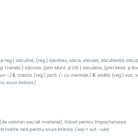
i reg.) săculteț, (reg.) săcăteu, săcui, săcuieț, săculteață, săcuț
și Transilv.) săcotei, (prin Munt. și Olt.) săculete, (prin Mold. și B
un ~.)
2.
traistă, (reg.) jacă.
(~ cu merinde.)
3.
sedilă, (reg.) sac, s
ru scurs brânza.)
de celofan sau alt material), folosit pentru împachetarea
ă foarte rară pentru scurs brânza. /
sac
+ suf.
~uleț