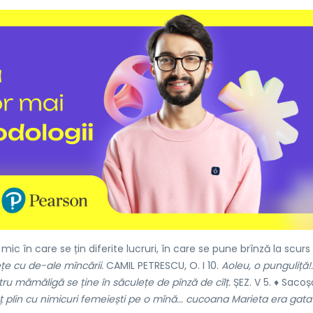
mic în care se țin diferite lucruri, în care se pune brînză la scurs
ețe cu de-ale mîncării.
CAMIL PETRESCU, O. I 10.
Aoleu, o punguliță!.
ru mămăligă se ține în săculețe de pînză de cîlț.
ȘEZ. V 5. ♦ Sacoș
 plin cu nimicuri femeiești pe o mînă... cucoana Marieta era gata