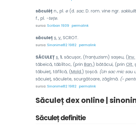
săculéț
n., pl.
e
(d.
sac.
D. rom. vine ngr.
sakkull
f., pl.
-tețe.
sursa:
Scriban 1939
permalink
săcul
e
ț
s.
v.
SCROT.
sursa:
Sinonime82 1982
permalink
SĂCUL
E
Ț
s.
1.
săcușor, (franțuzism) saș
e
u, (
înv.
tăb
e
ică, tăbîlt
o
c, (prin
Ban.
) bătăc
u
i
, (prin
Olt.
ș
tăbui
e
ț, tăf
î
lcă, (
Mold.
) ț
o
șcă.
(Un sac mic sau u
săcui
e
ț, săcul
e
te, scurgăto
a
re, zăg
î
rnă.
(~ pentr
sursa:
Sinonime82 1982
permalink
Săculeț dex online | sinon
Săculeț definitie