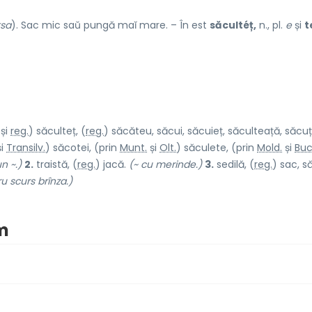
tsa
). Sac mic saŭ pungă maĭ mare. – În est
săcultéț,
n., pl.
e
și
t
și
reg.
) săcult
e
ț, (
reg.
) săcăt
e
u, săc
u
i, săcui
e
ț, săculte
a
ță, săc
u
ț
i
Transilv.
) săcot
e
i, (prin
Munt.
și
Olt.
) săcul
e
te, (prin
Mold.
și
Buc
n ~.)
2.
traistă, (
reg.
) j
a
că.
(~ cu merinde.)
3.
sedilă, (
reg.
) sac, s
u scurs brînza.)
im