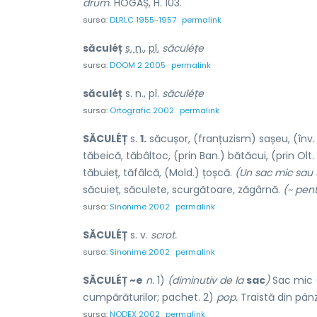
drum.
HOGAȘ, H. 103.
sursa:
DLRLC 1955-1957
permalink
săculéț
s. n.
,
pl.
săculéțe
sursa:
DOOM 2 2005
permalink
săculéț
s. n., pl.
săculéțe
sursa:
Ortografic 2002
permalink
SĂCULÉȚ
s.
1.
săcușor, (franțuzism) sașeu, (înv. ș
tăbeică, tăbâltoc, (prin Ban.) bătăcui, (prin Olt. 
tăbuieț, tăfâlcă, (Mold.) țoșcă.
(Un sac mic sau 
săcuieț, săculete, scurgătoare, zăgârnă.
(~ pent
sursa:
Sinonime 2002
permalink
SĂCULÉȚ
s. v.
scrot.
sursa:
Sinonime 2002
permalink
SĂCULÉȚ ~e
n.
1)
(diminutiv de la
sac
)
Sac mic (
cumpărăturilor; pachet. 2)
pop.
Traistă din pânz
sursa:
NODEX 2002
permalink