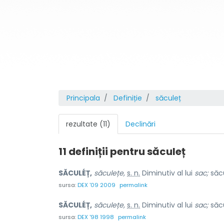
Principala
Definiție
săculeț
rezultate (11)
Declinări
11 definiții pentru
săculeț
SĂCULÉȚ,
săculețe,
s. n.
Diminutiv al lui
sac;
săcu
sursa:
DEX '09 2009
permalink
SĂCULÉȚ,
săculețe,
s. n.
Diminutiv al lui
sac;
săcu
sursa:
DEX '98 1998
permalink