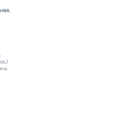
eáță,
,
ov.
)
ăc
u
i,