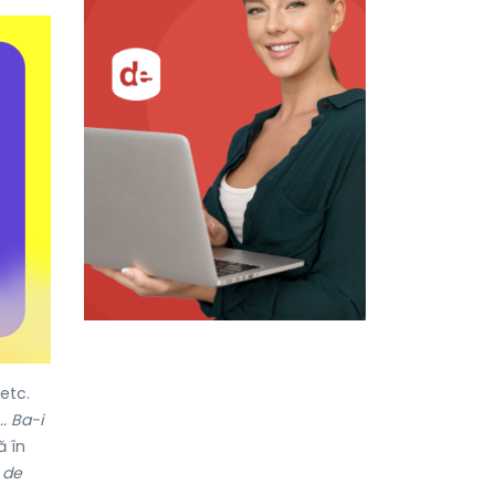
 etc.
.. Ba-i
ă în
 de