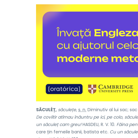
SĂCULÉȚ,
săculețe,
s. n.
Diminutiv al lui
sac;
sac 
De coviltir atîrnau înăuntru pe ici, pe colo, săcul
un săculeț cam greu!
HASDEU, R. V. 10.
Făina pent
care țin femeile banii, batista etc.
Cu un săculeț