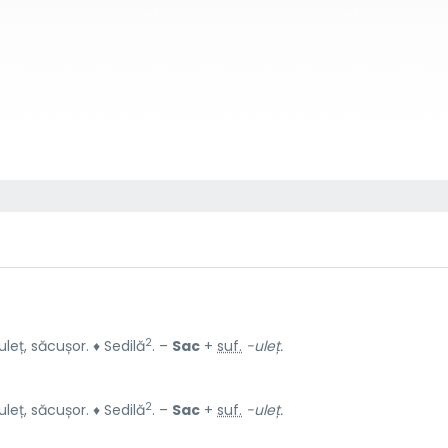
2
leț, săcușor. ♦ Sedilă
. –
Sac
+
suf.
-uleț.
2
leț, săcușor. ♦ Sedilă
. –
Sac
+
suf.
-uleț.