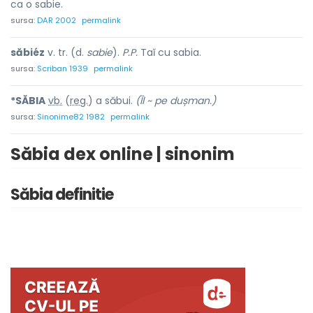
ca o sabie.
sursa:
DAR 2002
permalink
săbiéz
v. tr. (d.
sabie
).
P.P.
Taĭ cu sabia.
sursa:
Scriban 1939
permalink
*SĂBI
A
vb.
(
reg.
) a săbui.
(Îl ~ pe dușman.)
sursa:
Sinonime82 1982
permalink
Săbia dex online | sinonim
Săbia definitie