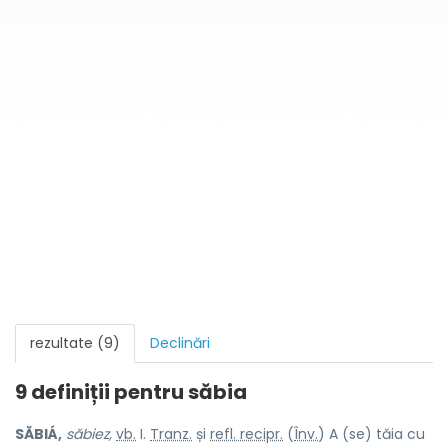
rezultate (9)
Declinări
9 definiții pentru
săbia
SĂBIÁ,
săbiez,
vb.
I.
Tranz.
și
refl. recipr.
(
Înv.
) A (se) tăia cu