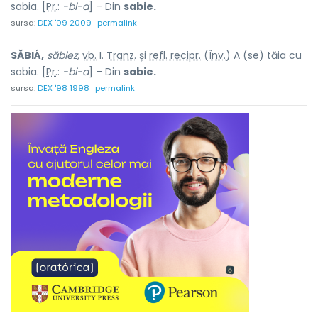
sabia. [
Pr.
:
-bi-a
] – Din
sabie.
sursa:
DEX '09 2009
permalink
SĂBIÁ,
săbiez,
vb.
I.
Tranz.
și
refl. recipr.
(
Înv.
) A (se) tăia cu
sabia. [
Pr.
:
-bi-a
] – Din
sabie.
sursa:
DEX '98 1998
permalink