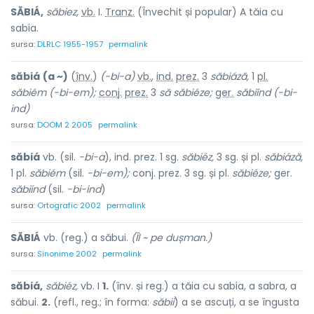
SĂBIÁ,
săbiez,
vb.
I.
Tranz.
(Învechit și popular) A tăia cu
sabia.
sursa:
DLRLC 1955-1957
permalink
săbiá
(a ~)
(
înv.
)
(-bi-a)
vb.
,
ind.
prez.
3
săbiáză,
1
pl.
săbiém
(-bi-em);
conj.
prez.
3
să săbiéze;
ger.
săbiínd (-bi-
ind)
sursa:
DOOM 2 2005
permalink
săbiá
vb. (sil.
-bi-a
), ind. prez. 1 sg.
săbiéz,
3 sg. și pl.
săbiáză,
1 pl.
săbiém
(sil.
-bi-em);
conj. prez. 3 sg. și pl.
săbiéze;
ger.
săbiínd
(sil.
-bi-ind
)
sursa:
Ortografic 2002
permalink
SĂBIÁ
vb. (reg.) a săbui.
(Îl ~ pe dușman.)
sursa:
Sinonime 2002
permalink
săbiá,
săbiéz,
vb. I
1.
(înv. și reg.) a tăia cu sabia, a sabra, a
săbui.
2.
(refl., reg.; în forma:
săbii
) a se ascuți, a se îngusta