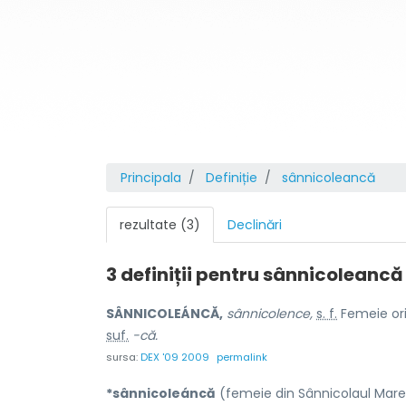
Principala
Definiție
sânnicoleancă
rezultate (3)
Declinări
3 definiții pentru
sânnicoleancă
SÂNNICOLEÁNCĂ,
sânnicolence,
s. f.
Femeie ori
suf.
-că.
sursa:
DEX '09 2009
permalink
*sânnicoleáncă
(femeie din Sânnicolaul Mar