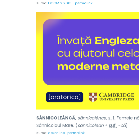
sursa:
DOOM 2 2005
permalink
SÂNNICOLEÁNCĂ,
sânnicolénce,
s. f.
Femeie năs
Sânnicolaul Mare. (
sânnicolean
+
suf.
-că
)
sursa:
dexonline
permalink