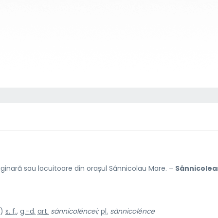
ginară sau locuitoare din orașul Sânnicolau Mare. –
Sânnicolea
e)
s. f.
,
g.-d.
art.
sânnicoléncei;
pl.
sânnicolénce