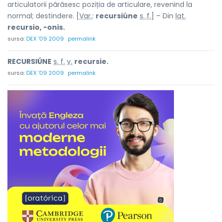
articulatorii părăsesc poziția de articulare, revenind la
normal; destindere. [
Var.
:
recursiúne
s. f.
] – Din
lat.
recursio, -onis.
sursa:
DEX '09 2009
permalink
RECURSIÚNE
s. f.
v.
recursie.
sursa:
DEX '09 2009
permalink