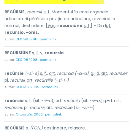
RECÚRSIE,
recursii,
s. f.
Momentul în care organele
articulatorii părăsesc poziția de articulare, revenind la
normal; destindere. [
Var.
:
recursiúne
s. f.
] – Din
lat.
recursio, -onis.
sursa:
DEX '98 1998
permalink
RECURSIÚNE
s. f.
v.
recursie.
sursa:
DEX '98 1998
permalink
recúrsie
(-si-e)
s. f.
,
art.
recúrsia (-si-a),
g.-d.
art.
recúrsiei;
pl.
recúrsii,
art.
recúrsiile (-si-i-)
sursa:
DOOM 2 2005
permalink
recúrsie
s. f. (sil.
-si-e
), art.
recúrsia
(sil.
-si-a),
g.-d. art.
recúrsiei;
pl.
recúrsii,
art.
recúrsiile
(sil.
-si-i-
)
sursa:
Ortografic 2002
permalink
RECÚRSIE
s.
(FON.)
destindere, relaxare.