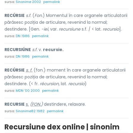
sursa:
Sinonime 2002
permalink
RECÚRSIE
s.f.
(
Fon.
) Momentul în care organele articulatorii
părăsesc poziția de articulare, revenind la normal;
destindere. [Gen.
-iei,
var.
recursiune
s.f. / < lat.
recursio
].
sursa:
DN 1986
permalink
RECURSIÚNE
s.f.
v.
recursie.
sursa:
DN 1986
permalink
RECÚRSIE
s. f.
(fon.) moment în care organele articulatorii
părăsesc poziția de articulare, revenind la normal;
destindere. (< fr.
récursion,
lat.
recursio
)
sursa:
MDN '00 2000
permalink
REC
U
RSIE
s.
(
FON.
)
destindere, relaxare.
sursa:
Sinonime82 1982
permalink
Recursiune dex online | sinonim