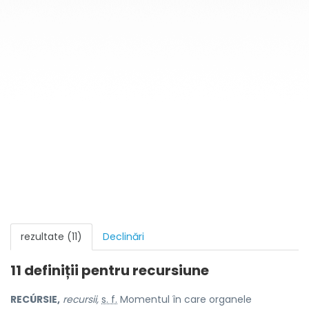
rezultate (11)
Declinări
11 definiții pentru
recursiune
RECÚRSIE,
recursii,
s. f.
Momentul în care organele