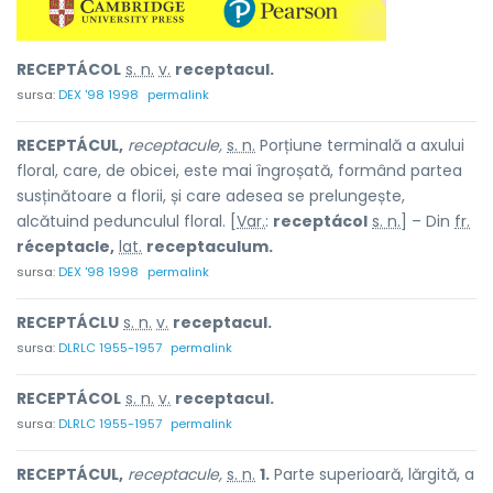
RECEPTÁCOL
s. n.
v.
receptacul.
sursa:
DEX '98 1998
permalink
RECEPTÁCUL,
receptacule,
s. n.
Porțiune terminală a axului
floral, care, de obicei, este mai îngroșată, formând partea
susținătoare a florii, și care adesea se prelungește,
alcătuind pedunculul floral. [
Var.
:
receptácol
s. n.
] – Din
fr.
réceptacle,
lat.
receptaculum.
sursa:
DEX '98 1998
permalink
RECEPTÁCLU
s. n.
v.
receptacul.
sursa:
DLRLC 1955-1957
permalink
RECEPTÁCOL
s. n.
v.
receptacul.
sursa:
DLRLC 1955-1957
permalink
RECEPTÁCUL,
receptacule,
s. n.
1.
Parte superioară, lărgită, a