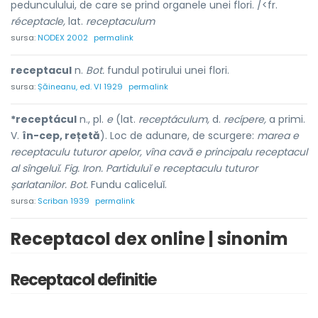
pedunculului, de care se prind organele unei flori. /<fr.
réceptacle,
lat.
receptaculum
sursa:
NODEX 2002
permalink
receptacul
n.
Bot.
fundul potirului unei flori.
sursa:
Șăineanu, ed. VI 1929
permalink
*receptácul
n., pl.
e
(lat.
receptáculum,
d.
recípere,
a primi.
V.
în-cep, rețetă
). Loc de adunare, de scurgere:
marea e
receptaculu tuturor apelor, vîna cavă e principalu receptacul
al sîngeluĭ. Fig. Iron. Partiduluĭ e receptaculu tuturor
șarlatanilor. Bot.
Fundu caliceluĭ.
sursa:
Scriban 1939
permalink
Receptacol dex online | sinonim
Receptacol definitie