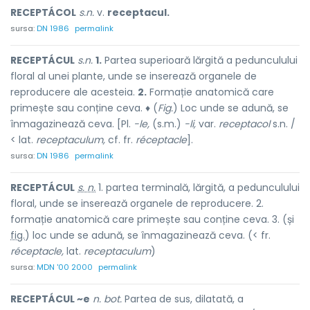
RECEPTÁCOL
s.n.
v.
receptacul.
sursa:
DN 1986
permalink
RECEPTÁCUL
s.n.
1.
Partea superioară lărgită a pedunculului
floral al unei plante, unde se inserează organele de
reproducere ale acesteia.
2.
Formație anatomică care
primește sau conține ceva. ♦ (
Fig.
) Loc unde se adună, se
înmagazinează ceva. [Pl.
-le,
(s.m.)
-li,
var.
receptacol
s.n. /
< lat.
receptaculum,
cf. fr.
réceptacle
].
sursa:
DN 1986
permalink
RECEPTÁCUL
s. n.
1. partea terminală, lărgită, a pedunculului
floral, unde se inserează organele de reproducere. 2.
formație anatomică care primește sau conține ceva. 3. (și
fig.
) loc unde se adună, se înmagazinează ceva. (< fr.
réceptacle,
lat.
receptaculum
)
sursa:
MDN '00 2000
permalink
RECEPTÁCUL ~e
n. bot.
Partea de sus, dilatată, a