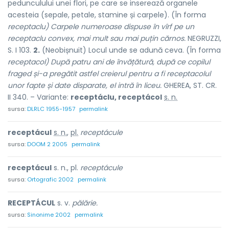
pedunculului unei flori, pe care se inserează organele
acesteia (sepale, petale, stamine și carpele). (În forma
receptaclu) Carpele numeroase dispuse în vîrf pe un
receptaclu convex, mai mult sau mai puțin cărnos.
NEGRUZZI,
S. I 103.
2.
(Neobișnuit) Locul unde se adună ceva. (În forma
receptacol) După patru ani de învățătură, după ce copilul
fraged și-a pregătit astfel creierul pentru a fi receptacolul
unor fapte și date disparate, el intră în liceu.
GHEREA, ST. CR.
II 340. – Variante:
receptáclu, receptácol
s. n.
sursa:
DLRLC 1955-1957
permalink
receptácul
s. n.
,
pl.
receptácule
sursa:
DOOM 2 2005
permalink
receptácul
s. n., pl.
receptácule
sursa:
Ortografic 2002
permalink
RECEPTÁCUL
s. v.
pălărie.
sursa:
Sinonime 2002
permalink