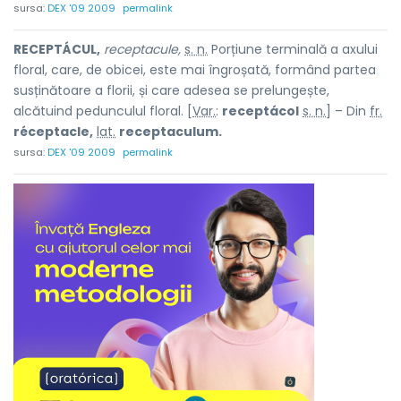
sursa:
DEX '09 2009
permalink
RECEPTÁCUL,
receptacule,
s. n.
Porțiune terminală a axului
floral, care, de obicei, este mai îngroșată, formând partea
susținătoare a florii, și care adesea se prelungește,
alcătuind pedunculul floral. [
Var.
:
receptácol
s. n.
] – Din
fr.
réceptacle,
lat.
receptaculum.
sursa:
DEX '09 2009
permalink