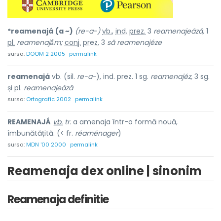
*reamenajá
(a ~)
(re-a-)
vb.
,
ind.
prez.
3
reamenajeáză,
1
pl.
reamenajắm;
conj.
prez.
3
să reamenajéze
sursa:
DOOM 2 2005
permalink
reamenajá
vb. (sil.
re-a-
), ind. prez. 1 sg.
reamenajéz,
3 sg.
și pl.
reamenajeáză
sursa:
Ortografic 2002
permalink
REAMENAJÁ
vb.
tr.
a amenaja într-o formă nouă,
îmbunătățită. (< fr.
réaménager
)
sursa:
MDN '00 2000
permalink
Reamenaja dex online | sinonim
Reamenaja definitie