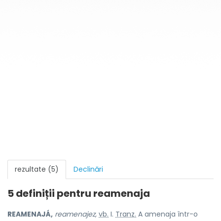
rezultate (5)
Declinări
5 definiții pentru
reamenaja
REAMENAJÁ,
reamenajez,
vb.
I.
Tranz.
A amenaja într-o