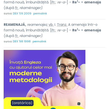
1
formă nouă, îmbunătățită. [
Pr.
:
re-a-
] –
Re
-
+
amenaja
(după
fr.
réaménager).
sursa:
DEX '09 2009
permalink
REAMENAJÁ,
reamenajez,
vb.
I.
Tranz.
A amenaja într-o
1
formă nouă, îmbunătățită. [
Pr.
:
re-a-
] –
Re
-
+
amenaja
(după
fr.
réaménager).
sursa:
DEX '98 1998
permalink