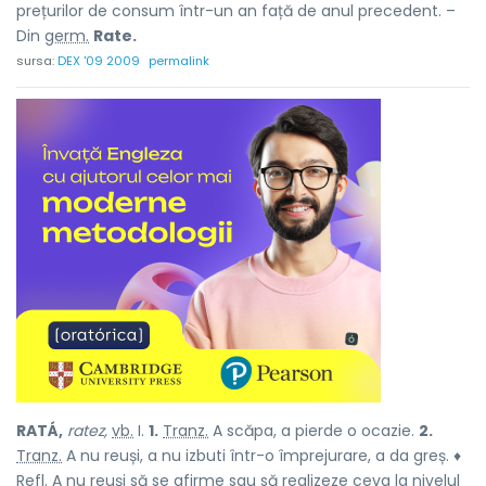
prețurilor de consum într-un an față de anul precedent. –
Din
germ.
Rate.
sursa:
DEX '09 2009
permalink
RATÁ,
ratez,
vb.
I.
1.
Tranz.
A scăpa, a pierde o ocazie.
2.
Tranz.
A nu reuși, a nu izbuti într-o împrejurare, a da greș. ♦
Refl.
A nu reuși să se afirme sau să realizeze ceva la nivelul