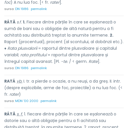
foc
) A nu lua foc. [< fr.
rater
].
sursa:
DN 1986
permalink
RÁTĂ
s.f.
1.
Fiecare dintre părțile în care se eșalonează o
sumă de bani sau o obligație de altă natură pentru a fi
achitată sau distribuită treptat la anumite termene.
2.
Raport (procentual), procent (al scontului, al dobânzii etc.).
♦
Rata plusvalorii
= raportul dintre plusvaloare și capitalul
variabil;
rata profitului
= raportul dintre plusvaloare și
întregul capital avansat. [Pl.
-te.
/ < germ.
Rate
].
sursa:
DN 1986
permalink
RATÁ
vb.
I. tr. a pierde o ocazie, a nu reuși, a da greș. II. intr.
(despre explozibile, arme de foc, proiectile) a nu lua foc. (<
fr.
rater
)
sursa:
MDN '00 2000
permalink
RÁTĂ
s. f.
1. fiecare dintre părțile în care se eșalonează o
datorie sau o altă obligație pentru a fi achitată sau
distribuită treptat, la anumite termene. 2. raport, procent