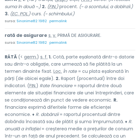
suma în două ~.)
2.
(
FIN.
)
procent.
(~ a scontului, a dobînzii.)
3.
(
EC. POL.
)
curs.
(~ schimbului.)
sursa:
Sinonime82 1982
permalink
rată de asigur
a
re
s.
v.
PRIMĂ DE ASIGURARE.
sursa:
Sinonime82 1982
permalink
RÁTĂ
(<
germ.
)
s. f.
1.
Cotă, parte eșalonată dintr-o datorie
sau dintr-o obligație, care urmează să fie plătită la un
termen dinainte fixat.
Loc.
În rate
= cu plata eșalonată în
părți (de obicei egale).
2.
Raport (procentual) între doi
indicatori. (
FIN.
)
Rate financiare
= raportul dintre două
elemente ale situației financiare ale unei întreprinderi, care
se condiționează din punct de vedere economic.
R.
financiare exprimă diferitele forme ale eficienței
economice. ♦
R. dobânzii
= raportul procentual dintre
dobânda încasată sau de plătit și suma împrumutată. ♦
R.
anuală a inflației
= creșterea medie a prețurilor de consum
într-un an față de anul precedent. Se calculează ca un