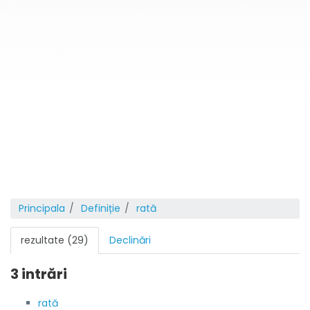
Principala
Definiție
rată
rezultate (29)
Declinări
3 intrări
rată