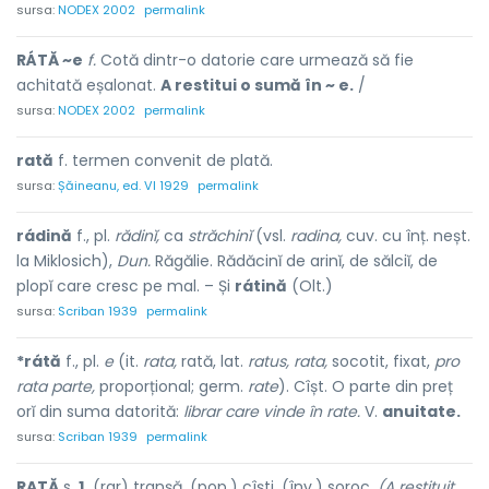
sursa:
NODEX 2002
permalink
RÁTĂ ~e
f.
Cotă dintr-o datorie care urmează să fie
achitată eșalonat.
A restitui o sumă în ~ e.
/
sursa:
NODEX 2002
permalink
rată
f. termen convenit de plată.
sursa:
Șăineanu, ed. VI 1929
permalink
rádină
f., pl.
rădinĭ,
ca
străchinĭ
(vsl.
radina,
cuv. cu înț. neșt.
la Miklosich),
Dun.
Răgălie. Rădăcinĭ de arinĭ, de sălciĭ, de
plopĭ care cresc pe mal. – Și
rátină
(Olt.)
sursa:
Scriban 1939
permalink
*rátă
f., pl.
e
(it.
rata,
rată, lat.
ratus, rata,
socotit, fixat,
pro
rata parte,
proporțional; germ.
rate
). Cîșt. O parte din preț
orĭ din suma datorită:
librar care vinde în rate.
V.
anuitate.
sursa:
Scriban 1939
permalink
R
A
TĂ
s.
1.
(rar) tr
a
nșă, (
pop.
) cîști, (
înv.
) sor
o
c.
(A restituit