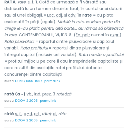
RÁTĂ,
rate,
s. f.
1.
Cotă ce urmează a fi vărsată sau
distribuită la un termen dinainte fixat, în contul unei datorii
sau al unei obligații. ◊
Loc. adj.
și
adv.
În rate
= cu plata
eșalonată în părți (egale).
Mobilă în rate.
▭
Mare parte din
cîrlige le-au plătit;
pentru altă parte... au rămas să plătească
în rate.
CONTEMPORANUL, VI
103.
2.
(
Ec. pol.
; numai în
expr.
)
I
Rata plusvalorii =
raportul dintre plusvaloare și capitalul
variabil.
Rata profitului
= raportul dintre plusvaloare și
întregul capital (inclusiv cel variabil).
Rata medie a profitului
=
profitul mijlociu pe care îl dau întreprinderile capitaliste și
care rezultă din oscilațiile ratei profitului, datorite
concurenței dintre capitaliști.
sursa:
DLRLC 1955-1957
permalink
ratá
(a ~)
vb.
,
ind.
prez.
3
rateáză
sursa:
DOOM 2 2005
permalink
rátă
s. f.
,
g.-d.
art.
rátei;
pl.
ráte
sursa:
DOOM 2 2005
permalink