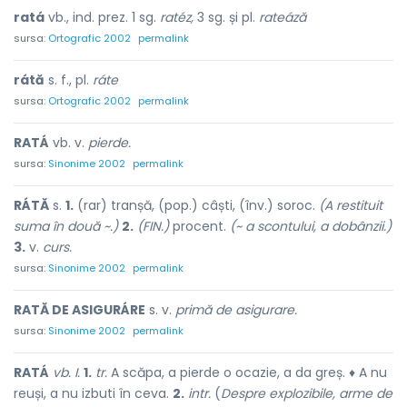
ratá
vb., ind. prez. 1 sg.
ratéz,
3 sg. și pl.
rateáză
sursa:
Ortografic 2002
permalink
rátă
s. f., pl.
ráte
sursa:
Ortografic 2002
permalink
RATÁ
vb. v.
pierde.
sursa:
Sinonime 2002
permalink
RÁTĂ
s.
1.
(rar) tranșă, (pop.) câști, (înv.) soroc.
(A restituit
suma în două ~.)
2.
(FIN.)
procent.
(~ a scontului, a dobânzii.)
3.
v.
curs.
sursa:
Sinonime 2002
permalink
RATĂ DE ASIGURÁRE
s. v.
primă de asigurare.
sursa:
Sinonime 2002
permalink
RATÁ
vb. I.
1.
tr.
A scăpa, a pierde o ocazie, a da greș. ♦ A nu
reuși, a nu izbuti în ceva.
2.
intr.
(
Despre explozibile, arme de