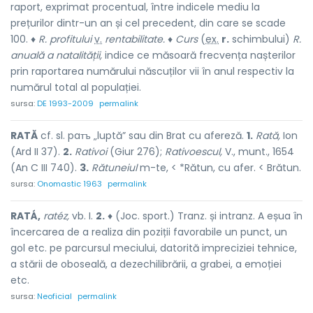
raport, exprimat procentual, între indicele mediu la
prețurilor dintr-un an și cel precedent, din care se scade
100. ♦
R. profitului
v.
rentabilitate.
♦
Curs
(
ex.
r.
schimbului)
R.
anuală a natalității,
indice ce măsoară frecvența nașterilor
prin raportarea numărului născuților vii în anul respectiv la
numărul total al populației.
sursa:
DE 1993-2009
permalink
RATĂ
cf. sl. paтъ „luptă” sau din Brat cu afereză.
1.
Rată,
Ion
(Ard II 37).
2.
Rativoi
(Giur 276);
Rativoescul,
V., munt., 1654
(An C III 740).
3.
Rătuneiul
m-te, < *Rătun, cu afer. < Brătun.
sursa:
Onomastic 1963
permalink
RATÁ,
ratéz,
vb. I.
2.
♦ (Joc. sport.) Tranz. și intranz. A eșua în
încercarea de a realiza din poziții favorabile un punct, un
gol etc. pe parcursul meciului, datorită impreciziei tehnice,
a stării de oboseală, a dezechilibrării, a grabei, a emoției
etc.
sursa:
Neoficial
permalink