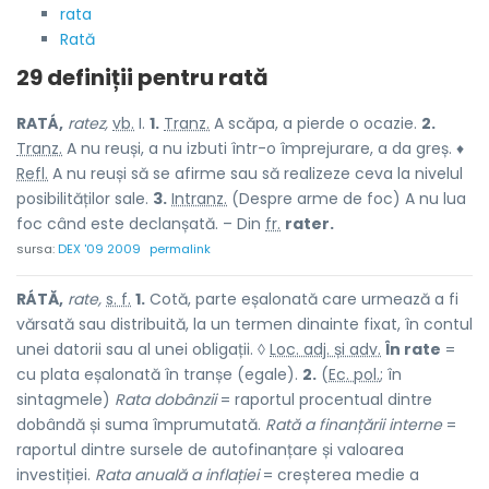
rata
Rată
29 definiții pentru
rată
RATÁ,
ratez,
vb.
I.
1.
Tranz.
A scăpa, a pierde o ocazie.
2.
Tranz.
A nu reuși, a nu izbuti într-o împrejurare, a da greș. ♦
Refl.
A nu reuși să se afirme sau să realizeze ceva la nivelul
posibilităților sale.
3.
Intranz.
(Despre arme de foc) A nu lua
foc când este declanșată. – Din
fr.
rater.
sursa:
DEX '09 2009
permalink
RÁTĂ,
rate,
s. f.
1.
Cotă, parte eșalonată care urmează a fi
vărsată sau distribuită, la un termen dinainte fixat, în contul
unei datorii sau al unei obligații. ◊
Loc. adj. și adv.
În rate
=
cu plata eșalonată în tranșe (egale).
2.
(
Ec. pol.
; în
sintagmele)
Rata dobânzii
= raportul procentual dintre
dobândă și suma împrumutată.
Rată a finanțării interne
=
raportul dintre sursele de autofinanțare și valoarea
investiției.
Rata anuală a inflației
= creșterea medie a