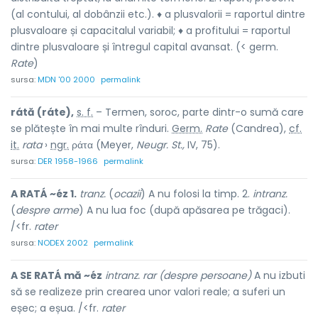
(al contului, al dobânzii etc.). ♦ a plusvalorii = raportul dintre
plusvaloare și capacitalul variabil; ♦ a profitului = raportul
dintre plusvaloare și întregul capital avansat. (< germ.
Rate
)
sursa:
MDN '00 2000
permalink
rátă (ráte),
s. f.
– Termen, soroc, parte dintr-o sumă care
se plătește în mai multe rînduri.
Germ.
Rate
(Candrea),
cf.
it.
rata
›
ngr.
ράτα (Meyer,
Neugr. St.,
IV, 75).
sursa:
DER 1958-1966
permalink
A RATÁ ~éz 1.
tranz.
(
ocazii
) A nu folosi la timp. 2.
intranz.
(
despre arme
) A nu lua foc (după apăsarea pe trăgaci).
/<fr.
rater
sursa:
NODEX 2002
permalink
A SE RATÁ mă ~éz
intranz. rar (despre persoane)
A nu izbuti
să se realizeze prin crearea unor valori reale; a suferi un
eșec; a eșua. /<fr.
rater