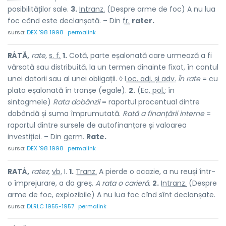
posibilităților sale.
3.
Intranz.
(Despre arme de foc) A nu lua
foc când este declanșată. – Din
fr.
rater.
sursa:
DEX '98 1998
permalink
RÁTĂ,
rate,
s. f.
1.
Cotă, parte eșalonată care urmează a fi
vărsată sau distribuită, la un termen dinainte fixat, în contul
unei datorii sau al unei obligații. ◊
Loc. adj. și adv.
În rate
= cu
plata eșalonată în tranșe (egale).
2.
(
Ec. pol.
; în
sintagmele)
Rata dobânzii
= raportul procentual dintre
dobândă și suma împrumutată.
Rată a finanțării interne
=
raportul dintre sursele de autofinanțare și valoarea
investiției. – Din
germ.
Rate.
sursa:
DEX '98 1998
permalink
RATÁ,
ratez,
vb.
I.
1.
Tranz.
A pierde o ocazie, a nu reuși într-
o împrejurare, a da greș.
A rata o carieră.
2.
Intranz.
(Despre
arme de foc, explozibile) A nu lua foc cînd sînt declanșate.
sursa:
DLRLC 1955-1957
permalink