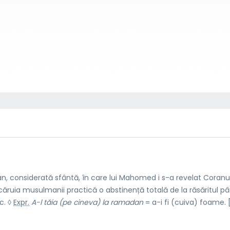
, considerată sfântă, în care lui Mahomed i s-a revelat Coranul
căruia musulmanii practică o abstinență totală de la răsăritul pâ
c. ◊
Expr.
A-l tăia (pe cineva) la ramadan
= a-i fi (cuiva) foame. 