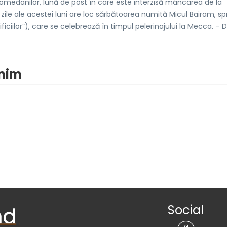
edanilor, lună de post în care este interzisă mâncarea de la
ei zile ale acestei luni are loc sărbătoarea numită Micul Bairam, sp
ciilor”), care se celebrează în timpul pelerinajului la Mecca. – 
onim
Social