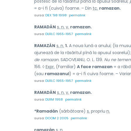
postesc de la răsăritul până la apusul Soarelui;
= a-i fi (cuiva) foame. – Din
tc.
ramazan.
sursa:
DEX '98 1998
permalink
RAMADÁN
s. n.
v.
ramazan.
sursa:
DLRLC 1955-1957
permalink
RAMAZÁN
s. n.
1.
A noua lună a anului; (la musu
ajunează de la răsăritul pînă la apusul soarelui)
de ramazan.
SADOVEANU, O. L. 139.
Nu ne temem 
156. ◊
Expr.
(Familiar)
A face ramazan
= a răb
(sau
ramazanul
) = a-i fi cuiva foame. – Varia
sursa:
DLRLC 1955-1957
permalink
RAMADÁN
s. n.
v.
ramazan.
sursa:
DLRM 1958
permalink
*Ramadán
(sărbătoare)
s.
propriu
n.
sursa:
DOOM 2 2005
permalink
ramazán
s. n.