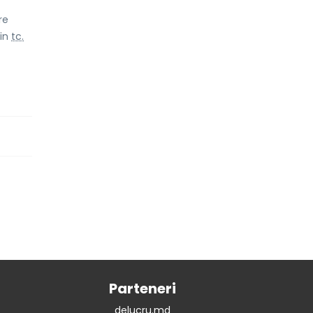
re
Din
tc.
Parteneri
delucru.md