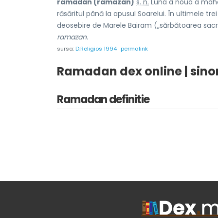
ramadán (ramazán)
s. n.
Luna a noua a mahom
răsăritul până la apusul Soarelui. În ultimele tr
deosebire de Marele Bairam („sărbătoarea sacrifi
ramazan.
sursa:
D.Religios 1994
permalink
Ramadan dex online | sin
Ramadan definitie