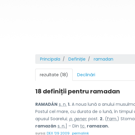
Principala
Definiție
ramadan
rezultate (18)
Declinări
18 definiții pentru
ramadan
RAMADÁN
s. n.
1.
A noua lună a anului musulman
Postul cel mare, cu durata de o lună, în timpul 
apusul Soarelui;
p. gener.
post.
2.
(
Fam.
) Stoma
ramazán
s. n.
] – Din
tc.
ramazan.
sursa:
DEX '09 2009
permalink