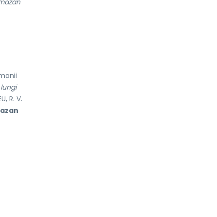
ramazan
manii
 lungi
, R. V.
mazan