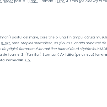
p. gener.
post.
2.
(
Fam.
) Stomac. ◊
Expr.
A-l tăia (pe cineva) la 
lmani) postul cel mare, care ține o lună (în timpul căruia musul
;
p. ext.
post.
Stăpînii mormăiesc, ca și cum s-ar afla după trei zile
de păgîni, Ramazanul lor mai ține tocmai două săptămîni.
HASDEU
da de foame.
2.
(Familiar) Stomac. ◊
A-l tăia
(pe cineva)
la ra
ntă:
ramadán
s. n.