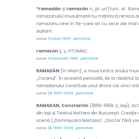
*ramadán
și
ramazán
n., pl.
urĭ
(turc. ar.
Ram
ramazanuluĭ musulmaniĭ nu mănîncă nimica de la
ramazanu vine în fie-care an cu zece zile maĭ c
baĭram.
sursa:
Scriban 1939
permalink
ramaz
a
n
s.
v.
STOMAC.
sursa:
Sinonime82 1982
permalink
RAMADÁN
(în Islam), a noua lună a anului mus
„Coranul”. În această perioadă, de la răsăritul 
ramadanului constituie unul dintre cei cinci stâl
sursa:
DE 1993-2009
permalink
RAMADAN, Constantin
(1896-1958,
n.
Iași), ac
din Iași și Teatrul Nottara din București. Creați
scenă („Domnișoara Nastasia”, „Doctor fără voie”,
sursa:
DE 1993-2009
permalink