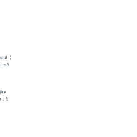
sul 1)
ul că
ține
-i fi