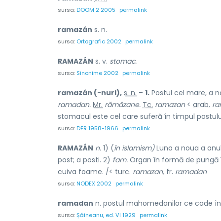
sursa:
DOOM 2 2005
permalink
ramazán
s. n.
sursa:
Ortografic 2002
permalink
RAMAZÁN
s. v.
stomac.
sursa:
Sinonime 2002
permalink
ramazán (-nuri),
s. n.
–
1.
Postul cel mare, a 
ramadan.
Mr.
rămăzane.
Tc.
ramazan
<
arab.
ra
stomacul este cel care suferă în timpul postu
sursa:
DER 1958-1966
permalink
RAMAZÁN
n.
1) (
în islamism)
Luna a noua a anul
post; a posti. 2)
fam.
Organ în formă de pungă î
cuiva foame. /< turc.
ramazan,
fr.
ramadan
sursa:
NODEX 2002
permalink
ramadan
n. postul mahomedanilor ce cade în 
sursa:
Șăineanu, ed. VI 1929
permalink