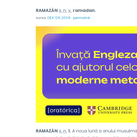
RAMAZÁN
s. n.
v.
ramadan.
sursa:
DEX '09 2009
permalink
RAMAZÁN
s. n.
1.
A noua lună a anului musulman;