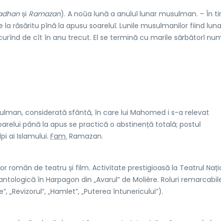
adhan
și
Ramazan
). A noŭa lună a anuluĭ lunar musulman. – În 
 răsăritu pînă la apusu soareluĭ. Lunile musulmanilor fiind luna
urînd de cît în anu trecut. El se termină cu marile sărbătorĭ nu
ulman, considerată sfântă, în care lui Mahomed i s-a relevat
Soarelui până la apus se practică o abstinență totală; postul
pi ai Islamului.
Fam.
Ramazan.
tor român de teatru și film. Activitate prestigioasă la Teatrul Nați
e antologică în Harpagon din „Avarul” de Molière. Roluri remarcabil
 „Revizorul”, „Hamlet”, „Puterea întunericului”).