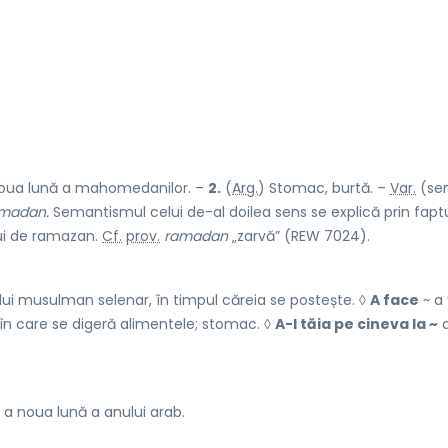
noua lună a mahomedanilor. –
2.
(
Arg.
) Stomac, burtă. –
Var.
(sen
madan.
Semantismul celui de-al doilea sens se explică prin fapt
lui de ramazan.
Cf.
prov.
ramadan
„zarvă” (REW 7024).
ui musulman selenar, în timpul căreia se postește. ◊
A face
~ a 
n care se digeră alimentele; stomac. ◊
A-l tăia pe cineva la ~
a
a noua lună a anului arab.