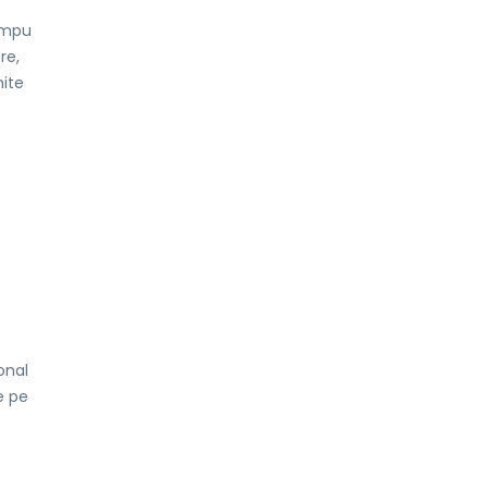
timpu
re,
mite
onal
e pe