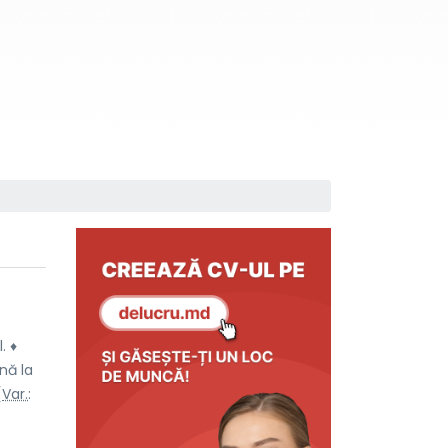
. ♦
nă la
[
Var.
: