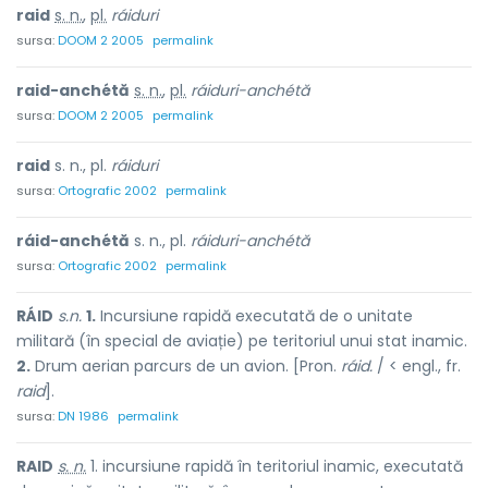
raid
s. n.
,
pl.
ráiduri
sursa:
DOOM 2 2005
permalink
raid-anchétă
s. n.
,
pl.
ráiduri-anchétă
sursa:
DOOM 2 2005
permalink
raid
s. n., pl.
ráiduri
sursa:
Ortografic 2002
permalink
ráid-anchétă
s. n., pl.
ráiduri-anchétă
sursa:
Ortografic 2002
permalink
RÁID
s.n.
1.
Incursiune rapidă executată de o unitate
militară (în special de aviație) pe teritoriul unui stat inamic.
2.
Drum aerian parcurs de un avion. [Pron.
ráid.
/ < engl., fr.
raid
].
sursa:
DN 1986
permalink
RAID
s. n.
1. incursiune rapidă în teritoriul inamic, executată