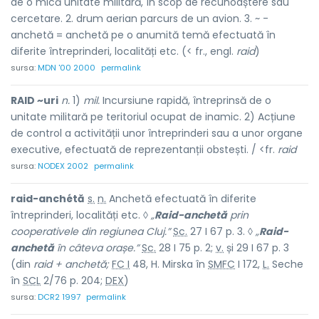
de o mică unitate militară, în scop de recunoaștere sau
cercetare. 2. drum aerian parcurs de un avion. 3. ~ -
anchetă = anchetă pe o anumită temă efectuată în
diferite întreprinderi, localități etc. (< fr., engl.
raid
)
sursa:
MDN '00 2000
permalink
RAID ~uri
n.
1)
mil.
Incursiune rapidă, întreprinsă de o
unitate militară pe teritoriul ocupat de inamic. 2) Acțiune
de control a activității unor întreprinderi sau a unor organe
executive, efectuată de reprezentanții obstești. / <fr.
raid
sursa:
NODEX 2002
permalink
raid-anchétă
s.
n.
Anchetă efectuată în diferite
întreprinderi, localități etc. ◊
„
Raid-anchetă
prin
cooperativele din regiunea Cluj.”
Sc.
27 I 67 p. 3. ◊
„
Raid-
anchetă
în câteva orașe.”
Sc.
28 I 75 p. 2;
v.
și 29 I 67 p. 3
(din
raid + anchetă;
FC I
48, H. Mirska în
SMFC
I 172,
L.
Seche
în
SCL
2/76 p. 204;
DEX
)
sursa:
DCR2 1997
permalink