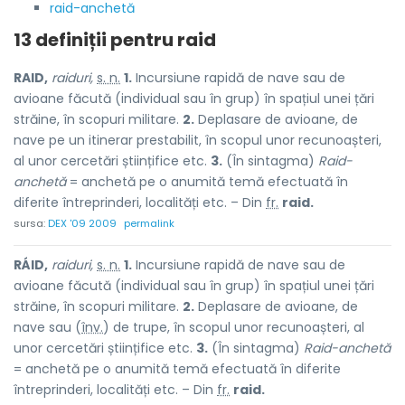
raid-anchetă
13 definiții pentru
raid
RAID,
raiduri,
s. n.
1.
Incursiune rapidă de nave sau de
avioane făcută (individual sau în grup) în spațiul unei țări
străine, în scopuri militare.
2.
Deplasare de avioane, de
nave pe un itinerar prestabilit, în scopul unor recunoașteri,
al unor cercetări științifice etc.
3.
(În sintagma)
Raid-
anchetă
= anchetă pe o anumită temă efectuată în
diferite întreprinderi, localități etc. – Din
fr.
raid.
sursa:
DEX '09 2009
permalink
RÁID,
raiduri,
s. n.
1.
Incursiune rapidă de nave sau de
avioane făcută (individual sau în grup) în spațiul unei țări
străine, în scopuri militare.
2.
Deplasare de avioane, de
nave sau (
înv.
) de trupe, în scopul unor recunoașteri, al
unor cercetări științifice etc.
3.
(În sintagma)
Raid-anchetă
= anchetă pe o anumită temă efectuată în diferite
întreprinderi, localități etc. – Din
fr.
raid.