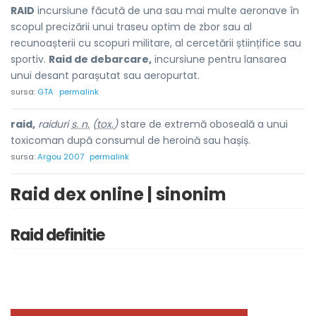
RAID
incursiune făcută de una sau mai multe aeronave în
scopul precizării unui traseu optim de zbor sau al
recunoașterii cu scopuri militare, al cercetării științifice sau
sportiv.
Raid de debarcare,
incursiune pentru lansarea
unui desant parașutat sau aeropurtat.
sursa:
GTA
permalink
raid,
raiduri
s. n.
(
tox.
)
stare de extremă oboseală a unui
toxicoman după consumul de heroină sau hașiș.
sursa:
Argou 2007
permalink
Raid dex online | sinonim
Raid definitie