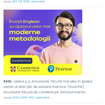
sursa:
DEX '98 1998
permalink
RAID,
raiduri,
s. n.
Incursiune, făcută mai ales în spațiul
aerian al altei țări, de avioane inamice; (învechit)
incursiune făcută de cavalerie pe teritoriul inamic.
sursa:
DLRLC 1955-1957
permalink