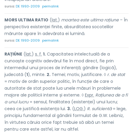
sursa:
DE 1993-2009
permalink
MORS ULTIMA RATIO
(
lat.
)
moartea este ultima rațiune
– În
perspectiva existenței finite, absurditatea socotelilor
mărunte apare în adevărata ei lumină.
sursa:
DE 1993-2009
permalink
RAȚIÚNE
(
lat.
)
s. f.
1.
Capacitatea intelectuală de a
cunoaște cognitiv adevărul fie în mod direct, fie prin
intermediul unui proces de inferență; gândire (logică),
judecată (
1
), minte.
2.
Temei; motiv, justificare. ◊
r. de stat
= motiv de ordin superior politic, în funcție de care o
autoritate de stat poate lua unele măsuri în problemele
majore ale politicii interne și externe. ◊
Expr.
Rațiunea de a fi
a unui lucru
= sensul, finalitatea (existenței) unui lucru;
ceea ce justifică existența lui.
3.
(
LOG.
)
R. suficientă
= lege,
principiu fundamental al gândirii formulat de G.W. Leibniz,
în virtutea căruia orice fapt trebuie să aibă un temei
pentru care este astfel, iar nu altfel.