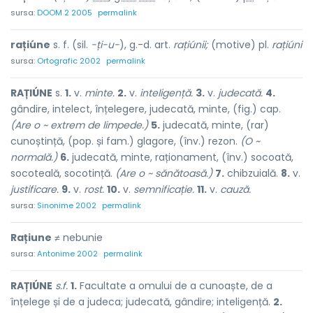
sursa:
DOOM 2 2005
permalink
rațiúne
s. f. (sil.
-ți-u-
), g.-d. art.
rațiúnii;
(motive) pl.
rațiúni
sursa:
Ortografic 2002
permalink
RAȚIÚNE
s.
1.
v.
minte.
2.
v.
inteligență.
3.
v.
judecată.
4.
gândire, intelect, înțelegere, judecată, minte, (fig.) cap.
(Are o ~ extrem de limpede.)
5.
judecată, minte, (rar)
cunoștință, (pop. și fam.) glagore, (înv.) rezon.
(O ~
normală.)
6.
judecată, minte, raționament, (înv.) socoată,
socoteală, socotință.
(Are o ~ sănătoasă.)
7.
chibzuială.
8.
v.
justificare.
9.
v.
rost.
10.
v.
semnificație.
11.
v.
cauză.
sursa:
Sinonime 2002
permalink
Rațiune
≠ nebunie
sursa:
Antonime 2002
permalink
RAȚIÚNE
s.f.
1.
Facultate a omului de a cunoaște, de a
înțelege și de a judeca; judecată, gândire; inteligență.
2.