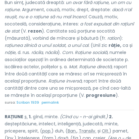
Bun simț, judecată dreaptă:
un avar fără rațiune, un om cu
rațiune.
Argument, cauză, motiv, drept, dreptate:
dacă n’aĭ
reușit, nu e o rațiune să nu maĭ încercĭ.
Cauză, motiv,
socoteală, considerațiune, interes:
a fost expulsat din rațiunĭ
de stat
(V.
rezon
). Cantitate saŭ porțiune socotită
(măsurată), vorbind de mîncare și băutură (fr.
ration
):
rațiunea zilnică a unuĭ soldat, a unuĭ cal.
(Uniĭ zic
ráție,
ca și
náție,
d. rus.
ráciĭa, náciĭa
).
Com. Rațiune socială,
numele
asociaților așezațĭ în ordinea determinată de societate p.
iscălirea actelor, polițelor ș. a.
Mat. Rațiune directă,
raport
între doŭă cantitățĭ care se măresc orĭ se micșorează în
aceĭașĭ proporțiune.
Rațiune inversă,
raport între doŭă
cantitățĭ dintre care una se micșorează, pe cînd cea-laltă
se mărește în aceĭașĭ proporțiune (V.
progresiune
).
sursa:
Scriban 1939
permalink
RAȚI
U
NE
s.
1.
gînd, minte.
(Cînd cu ~ n-ai gîndit.)
2.
deșteptăciune, intelect, inteligență, judecată, minte,
pricepere, spirit, (
pop.
) duh, (
Ban.
,
Transilv.
și
Olt.
) p
a
met,
(
înv.
) înțel
e
gere, (
fam.
) d
o
xă, (
fig.
) cap, creier.
(Are o ~ de