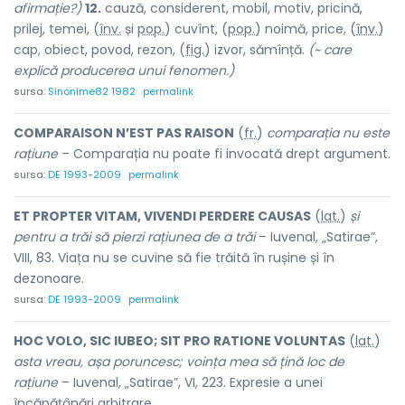
afirmație?)
12.
cauză, considerent, mobil, motiv, pricină,
prilej, temei, (
înv.
și
pop.
) cuv
î
nt, (
pop.
) n
o
imă, pr
i
ce, (
înv.
)
cap, obi
e
ct, pov
o
d, rez
o
n, (
fig.
) izv
o
r, săm
î
nță.
(~ care
explică producerea unui fenomen.)
sursa:
Sinonime82 1982
permalink
COMPARAISON N’EST PAS RAISON
(
fr.
)
comparația nu este
rațiune
– Comparația nu poate fi invocată drept argument.
sursa:
DE 1993-2009
permalink
ET PROPTER VITAM, VIVENDI PERDERE CAUSAS
(
lat.
)
și
pentru a trăi să pierzi rațiunea de a trăi
– Iuvenal, „Satirae”,
VIII, 83. Viața nu se cuvine să fie trăită în rușine și în
dezonoare.
sursa:
DE 1993-2009
permalink
HOC VOLO, SIC IUBEO; SIT PRO RATIONE VOLUNTAS
(
lat.
)
asta vreau, așa poruncesc; voința mea să țină loc de
rațiune
– Iuvenal, „Satirae”, VI, 223. Expresie a unei
încăpățânări arbitrare.