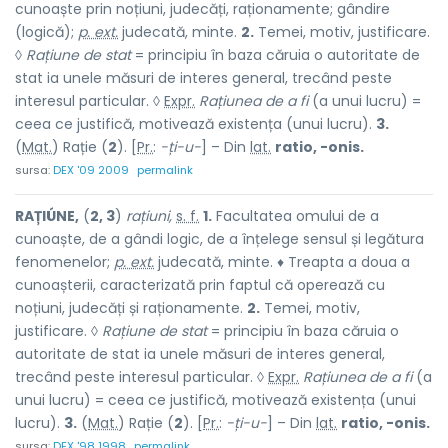
cunoaște prin noțiuni, judecăți, raționamente; gândire
(logică);
p. ext.
judecată, minte.
2.
Temei, motiv, justificare.
◊
Rațiune de stat
= principiu în baza căruia o autoritate de
stat ia unele măsuri de interes general, trecând peste
interesul particular. ◊
Expr.
Rațiunea de a fi
(a unui lucru) =
ceea ce justifică, motivează existența (unui lucru).
3.
(
Mat.
) Rație (
2
). [
Pr.
:
-ți-u-
] – Din
lat.
ratio, -onis.
sursa:
DEX '09 2009
permalink
RAȚIÚNE,
(
2, 3
)
rațiuni,
s. f.
1.
Facultatea omului de a
cunoaște, de a gândi logic, de a înțelege sensul și legătura
fenomenelor;
p. ext.
judecată, minte. ♦ Treapta a doua a
cunoașterii, caracterizată prin faptul că operează cu
noțiuni, judecăți și raționamente.
2.
Temei, motiv,
justificare. ◊
Rațiune de stat
= principiu în baza căruia o
autoritate de stat ia unele măsuri de interes general,
trecând peste interesul particular. ◊
Expr.
Rațiunea de a fi
(a
unui lucru) = ceea ce justifică, motivează existența (unui
lucru).
3.
(
Mat.
) Rație (
2
). [
Pr.
:
-ți-u-
] – Din
lat.
ratio, -onis.
sursa:
DEX '98 1998
permalink