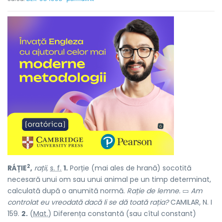
2
RÁȚIE
,
rații,
s. f.
1.
Porție (mai ales de hrană) socotită
necesară unui om sau unui animal pe un timp determinat,
calculată după o anumită normă.
Rație de lemne.
▭
Am
controlat eu vreodată dacă li se dă toată rația?
CAMILAR, N. I
159.
2.
(
Mat.
) Diferența constantă (sau cîtul constant)