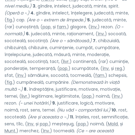
nivel mediu.)
3.
gîndire, intelect, judecată, minte, spirit.
(Operă a ~.)
4.
gîndire, intelect, înțelegere, judecată, minte,
(
fig.
) cap.
(Are o ~ extrem de limpede.)
5.
judecată, minte,
(rar) cunoșt
i
nță, (
pop.
și
fam.
) glag
o
re, (
înv.
) rez
o
n.
(O ~
normală.)
6.
judecată, minte, raționament, (
înv.
) soco
a
tă,
socote
a
lă, socot
i
nță.
(Are o ~ sănătoasă.)
7.
chibzuială,
chibzuință, chibzuire, cumințenie, cumpăt, cumpătare,
înțelepciune, judecată, măsură, minte, moderație,
socoteală, socotință, tact, (
livr.
) contin
e
nță, (rar) cuminț
i
e,
ponder
a
ție, temper
a
nță, (
pop.
) scumpăt
a
te, (
înv.
și
reg.
)
sfat, (
înv.
) sămălu
i
re, soco
a
tă, tocme
a
lă, (
fam.
) sch
e
psis,
(
fig.
) cumpăne
a
lă, cumpăn
i
re.
(Demonstrează în viață
multă ~.)
8.
îndreptățire, justificare, motivare, motivație,
temei, (
livr.
) legitim
a
re, legitimit
a
te, (
pop.
) n
o
imă, (
înv.
)
rez
o
n.
(~ unei hotărîri.)
9.
justificare, logică, motivare,
noimă, rost, sens, temei.
(Nu văd ~ comportării lui.)
10.
rost,
socoteală.
(Are și aceasta o ~.)
11.
înțeles, rost, semnificație,
sens, tîlc, (
înv.
și
pop.
) meșteș
u
g, (
pop.
) n
o
imă, (
Mold.
și
Munt.
) merch
e
z, (
înv.
) tocme
a
lă.
(Ce ~ are această