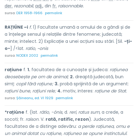
der.
rezonabil,
adj.
, din
fr.
raisonnable.
sursa:
DER 1958-1966
permalink
RAȚIÚNE ~i
f.
1) Facultate umană a omului de a gândi și de
a înțelege sensul și relațiile dintre fenomene; judecată;
minte; intelect. 2) Explicație a unei acțiuni sau stări. [Sil.
-ți-
o-
] /<lat.
ratio, ~onis
sursa:
NODEX 2002
permalink
rațiune
f.
1.
facultatea de a cunoaște și judeca:
rațiunea
deosebește pe om de animal;
2.
dreaptă judecată, bun
simț:
copil fără rațiune;
3.
probă sprijinită de un argument:
rațiuni bune, rațiuni rele;
4.
motiv, interes:
rațiune de Stat.
sursa:
Șăineanu, ed. VI 1929
permalink
*rațiúne
f. (lat.
rátio, -ónis,
d.
reri, ratus sum,
a crede, a
socoti; fr.
raison.
V.
rată, ratific, rezon
). Judecată,
facultatea de a distinge adevăru:
a perde rațiunea, omu e
un animal dotat cu rațiune, rațiunea se opune instinctuluĭ.