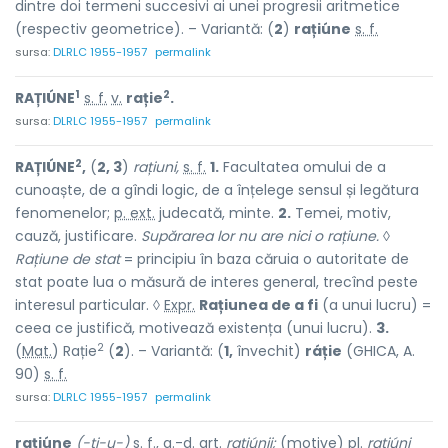
dintre doi termeni succesivi ai unei progresii aritmetice
(respectiv geometrice). – Variantă: (
2
)
rațiúne
s. f.
sursa:
DLRLC 1955-1957
permalink
1
2
RAȚIÚNE
s. f.
v.
rație
.
sursa:
DLRLC 1955-1957
permalink
2
RAȚIÚNE
,
(
2, 3
)
rațiuni,
s. f.
1.
Facultatea omului de a
cunoaște, de a gîndi logic, de a înțelege sensul și legătura
fenomenelor;
p. ext.
judecată, minte.
2.
Temei, motiv,
cauză, justificare.
Supărarea lor nu are nici o rațiune.
◊
Rațiune de stat
= principiu în baza căruia o autoritate de
stat poate lua o măsură de interes general, trecînd peste
interesul particular. ◊
Expr.
Rațiunea de a fi
(a unui lucru) =
ceea ce justifică, motivează existența (unui lucru).
3.
2
(
Mat.
) Rație
(
2
). – Variantă: (
1,
învechit)
ráție
(GHICA, A.
90)
s. f.
sursa:
DLRLC 1955-1957
permalink
rațiúne
(-ți-u-)
s. f.
,
g.-d.
art.
rațiúnii;
(motive)
pl.
rațiúni