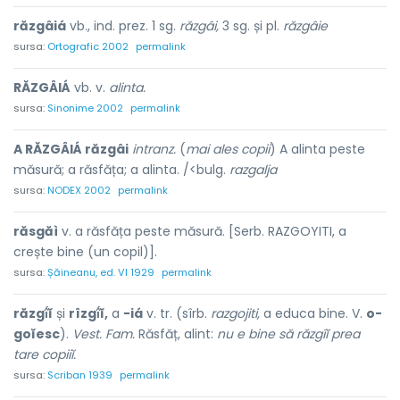
răzgâiá
vb., ind. prez. 1 sg.
răzgâi,
3 sg. și pl.
răzgâie
sursa:
Ortografic 2002
permalink
RĂZGÂIÁ
vb. v.
alinta.
sursa:
Sinonime 2002
permalink
A RĂZGÂIÁ răzgâi
intranz.
(
mai ales copii
) A alinta peste
măsură; a răsfăța; a alinta. /<bulg.
razgalja
sursa:
NODEX 2002
permalink
răsgăì
v. a răsfăța peste măsură. [Serb. RAZGOYITI, a
crește bine (un copil)].
sursa:
Șăineanu, ed. VI 1929
permalink
răzgî́ĭ
și
rîzgî́ĭ,
a
-iá
v. tr. (sîrb.
razgojiti,
a educa bine. V.
o-
goĭesc
).
Vest. Fam.
Răsfăț, alint:
nu e bine să răzgîĭ prea
tare copiiĭ.
sursa:
Scriban 1939
permalink