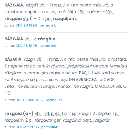
RĂZGÂIÁ,
răzgấi,
vb.
I.
Tranz.
A alinta peste măsură, a
satisface capriciile cuiva; a răsfăța. [
Pr.
:
-gâ-ia.
–
Var.
:
râzgâiá
vb.
I] – Din
bg.
razgaljam.
sursa:
DEX '98 1998
permalink
RÂZGÂIÁ
vb.
I
v.
răzgâia.
sursa:
DEX '98 1998
permalink
RĂZGÎIÁ,
răzgî́i,
vb.
I.
Tranz.
A alinta peste măsură; a răsfăța.
E neputincios a veni în ajutorul prăpăditului pe care femeia îl
răzgîiase o vreme și-l urgisea acum.
PAS, L. I 46.
Iată și d-ta...
iar îl răzgîi,
o să ți se suie în cap.
DELAVRANCEA, la CADE.
Tata... ne ducea-n brațe,
mama... ne răzgîia.
MACEDONSKI, O.
I 10.
sursa:
DLRLC 1955-1957
permalink
răzgâiá
(a ~)
vb.
,
ind.
prez.
1 și 2
sg.
răzgấi,
3
răzgấie,
1
pl.
răzgâiém,
2
pl.
răzgâiáți;
ger.
răzgâínd;
part.
răzgâiát
sursa:
DOOM 2 2005
permalink