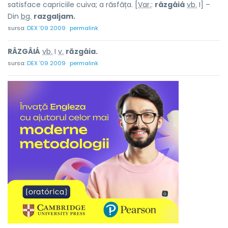
satisface capriciile cuiva; a răsfăța. [
Var.
:
râzgâiá
vb.
I] –
Din
bg.
razgaljam.
sursa:
DEX '09 2009
permalink
RÂZGÂIÁ
vb.
I
v.
răzgâia.
sursa:
DEX '09 2009
permalink