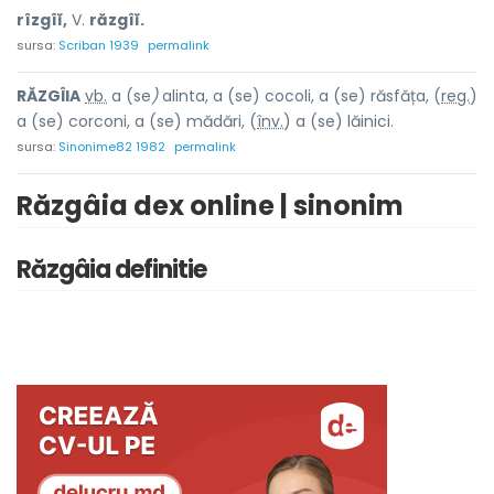
rîzgîĭ,
V.
răzgîĭ.
sursa:
Scriban 1939
permalink
RĂZGÎI
A
vb.
a (se
)
alinta, a (se) cocoli, a (se) răsfăța, (
reg.
)
a (se) corconi, a (se) mădări, (
înv.
) a (se) lăinici.
sursa:
Sinonime82 1982
permalink
Răzgâia dex online | sinonim
Răzgâia definitie