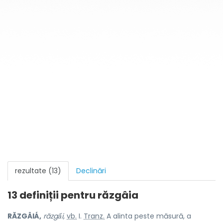
rezultate (13)
Declinări
13 definiții pentru
răzgâia
RĂZGÂIÁ,
răzgấi,
vb.
I.
Tranz.
A alinta peste măsură, a