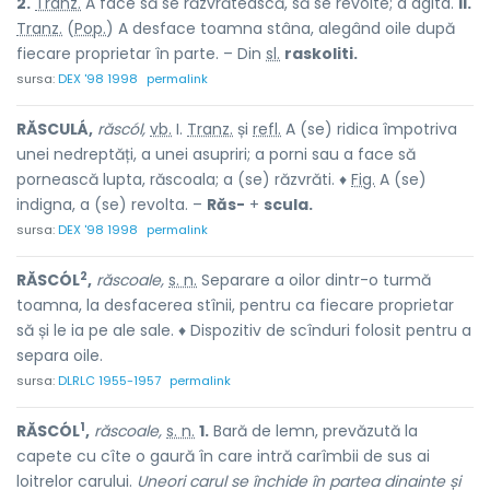
2.
Tranz.
A face să se răzvrătească, să se revolte; a agita.
II.
Tranz.
(
Pop.
) A desface toamna stâna, alegând oile după
fiecare proprietar în parte. – Din
sl.
raskoliti.
sursa:
DEX '98 1998
permalink
RĂSCULÁ,
răscól,
vb.
I.
Tranz.
și
refl.
A (se) ridica împotriva
unei nedreptăți, a unei asupriri; a porni sau a face să
pornească lupta, răscoala; a (se) răzvrăti. ♦
Fig.
A (se)
indigna, a (se) revolta. –
Răs-
+
scula.
sursa:
DEX '98 1998
permalink
2
RĂSCÓL
,
răscoale,
s. n.
Separare a oilor dintr-o turmă
toamna, la desfacerea stînii, pentru ca fiecare proprietar
să și le ia pe ale sale. ♦ Dispozitiv de scînduri folosit pentru a
separa oile.
sursa:
DLRLC 1955-1957
permalink
1
RĂSCÓL
,
răscoale,
s. n.
1.
Bară de lemn, prevăzută la
capete cu cîte o gaură în care intră carîmbii de sus ai
loitrelor carului.
Uneori carul se închide în partea dinainte și