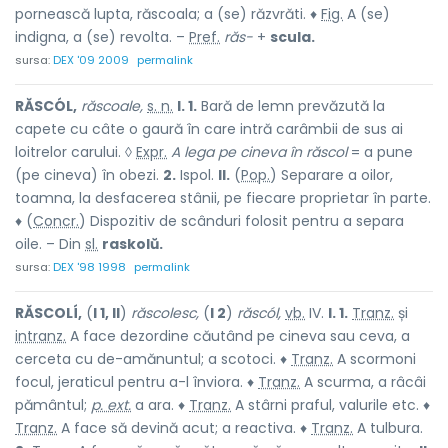
pornească lupta, răscoala; a (se) răzvrăti. ♦
Fig.
A (se)
indigna, a (se) revolta. –
Pref.
răs-
+
scula.
sursa:
DEX '09 2009
permalink
RĂSCÓL,
răscoale,
s. n.
I. 1.
Bară de lemn prevăzută la
capete cu câte o gaură în care intră carâmbii de sus ai
loitrelor carului. ◊
Expr.
A lega pe cineva în răscol
= a pune
(pe cineva) în obezi.
2.
Ispol.
II.
(
Pop.
) Separare a oilor,
toamna, la desfacerea stânii, pe fiecare proprietar în parte.
♦ (
Concr.
) Dispozitiv de scânduri folosit pentru a separa
oile. – Din
sl.
raskolŭ.
sursa:
DEX '98 1998
permalink
RĂSCOLÍ,
(
I 1, II
)
răscolesc,
(
I 2
)
răscól,
vb.
IV.
I. 1.
Tranz.
și
intranz.
A face dezordine căutând pe cineva sau ceva, a
cerceta cu de-amănuntul; a scotoci. ♦
Tranz.
A scormoni
focul, jeraticul pentru a-l înviora. ♦
Tranz.
A scurma, a râcâi
pământul;
p. ext.
a ara. ♦
Tranz.
A stârni praful, valurile etc. ♦
Tranz.
A face să devină acut; a reactiva. ♦
Tranz.
A tulbura.