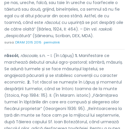
pe nas, ureche, falcă, sau taie în ureche cu foarfecele o
tăietură sau două, grijind, bineînțeles, ca semnul să nu fie
egal cu al altui păcurar din acea stână. Astfel, de cu
toamnă, când este
răscolul,
cu ușurință se pot despărți oile
de către olaltă” (Bârlea, 1924, II: 464). – Din vsl.
raskolǔ
„despicătură” (Șăineanu, Scriban, DEX, MDA).
sursa:
DRAM 2015 2015
permalink
răscól,
răscoale,
s.n. – I. (În Lăpuș)
1.
Manifestare ce
marchează debutul anului agro-pastoral; sâmbră, măsuriș.
Se adună turmele și se face măsurișul laptelui, se
angajează păcurarii și se stabilesc convenții cu caracter
economic.
2.
Tot răscol se numește în Lăpuș și momentul
despărțirii turmelor, când se întorc toamna de la munte
(Stoica, Pop 1984: 115). II. (În Maram. istoric) „Fărămițarea
turmei în lăptăriile din care era compusă și alegerea oilor
fiecărui proprietar” (Georgeoni 1936: 95). „Reîntoarcerea la
țară din munte se face cam pe la mijlocul lui septemvrie,
după Tăierea capului Sf. Ioan Botezătorul, când urmează
răscolul oilor, adică desfacerea tovărășiei. Pentru a putea