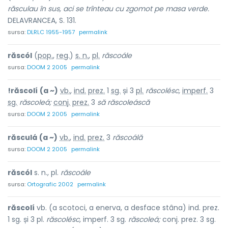
răsculau în sus, aci se trînteau cu zgomot pe masa verde.
DELAVRANCEA, S. 131.
sursa:
DLRLC 1955-1957
permalink
răscól
(
pop.
,
reg.
)
s. n.
,
pl.
răscoále
sursa:
DOOM 2 2005
permalink
!răscolí
(a ~)
vb.
,
ind.
prez.
1
sg.
și 3
pl.
răscolésc,
imperf.
3
sg.
răscoleá;
conj.
prez.
3
să răscoleáscă
sursa:
DOOM 2 2005
permalink
răsculá
(a ~)
vb.
,
ind.
prez.
3
răscoálă
sursa:
DOOM 2 2005
permalink
răscól
s. n., pl.
răscoále
sursa:
Ortografic 2002
permalink
răscolí
vb. (a scotoci, a enerva, a desface stâna) ind. prez.
1 sg. și 3 pl.
răscolésc,
imperf. 3 sg.
răscoleá;
conj. prez. 3 sg.