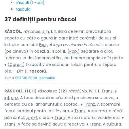
răscoli (1 -col)
răscula
37 definiții pentru
răscol
RĂSCÓL,
răscoale,
s. n.
I. 1.
Bară de lemn prevăzută la
capete cu câte o gaură în care intră carâmbii de sus ai
loitrelor carului. ◊
Expr.
A lega pe cineva în răscol
= a pune
(pe cineva) în obezi.
2.
Ispol.
II.
(
Pop.
) Separare a oilor,
toamna, la desfacerea stânii, pe fiecare proprietar în parte.
♦ (
Concr.
) Dispozitiv de scânduri folosit pentru a separa
oile. – Din
sl.
raskolŭ.
sursa:
DEX '09 2009
permalink
RĂSCOLÍ,
(
I 1, II
)
răscolesc,
(
I 2
)
răscól,
vb.
IV.
I. 1.
Tranz.
și
intranz.
A face dezordine căutând pe cineva sau ceva, a
cerceta cu de-amănuntul; a scotoci. ♦
Tranz.
A scormoni
focul, jeraticul pentru a-l înviora. ♦
Tranz.
A scurma, a râcâi
pământul;
p. ext.
a ara. ♦
Tranz.
A stârni praful, valurile etc. ♦
Tranz.
A face să devină acut; a reactiva. ♦
Tranz.
A tulbura.