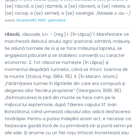
(se) răscoli, a (se) răzmiriți, a (se) răzvesti, a (se) rebela, a
(se) rocoși, a (se) semeți, a (se) zavergisi.
(Masele s-au ~.)
sursa:
Sinonime82 1982
permalink
răscól,
răscoale,
s.n. – (reg.) I. (În Lăpuș) 1. Manifestare ce
marchează debutul anului agro-pastoral; sâmbră, măsuriș.
Se adună turmele de oi și se face măsurișul laptelui, se
angajează păcurarii și se stabilesc convenții cu caracter
economic. 2. Tot
răscol
se numește (în Lăpuș) și
momentul despărțirii turmelor, când se întorc toamna de
la munte (Stoica, Pop, 1984: 115). II. (În Maram. istoric)
„Fărămițarea turmei în lăptăriile din care era compusă și
alegerea oilor fiecărui proprietar” (Georgeoni, 1936: 95).
„Reîntoarcerea la țară din munte se face cam pe la
mijlocul lui septemvrie, după Tăierea capului Sf. Ioan
Botezătorul, când urmează
răscolul oilor,
adică desfacerea
tovărășiei. Pentru a putea îndeplini acest act, e necesar ca
fieștecare gazdă încă de cu primăvară să-și pună semn pe
oile sale. Și anume cu un fier roșu înfocat încrestează sau