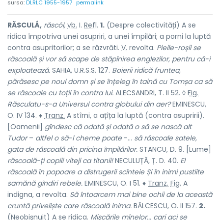
sursa:
DLRLC 1955-1957
permalink
RĂSCULÁ,
răscól,
vb.
I.
Refl.
1.
(Despre colectivități) A se
ridica împotriva unei asupriri, a unei împilări; a porni la luptă
contra asupritorilor; a se răzvrăti.
V.
revolta.
Pieile-roșii se
răscoală și vor să scape de stăpînirea englezilor, pentru că-i
exploatează.
SAHIA, U.R.S.S. 127.
Boierii ridică fruntea,
părăsesc pe noul domn și se înțeleg în taină cu Tomșa ca să
se răscoale cu toții în contra lui.
ALECSANDRI, T. II 52. ◊
Fig.
Răsculatu-s-a Universul contra globului din aer?
EMINESCU,
O. IV 134. ♦
Tranz.
A stîrni, a ațîța la luptă (contra asupririi).
[Oamenii]
gîndesc că odată și odată o să se nască alt
Tudor
–
altfel o să-l cheme poate
-...
să răscoale satele,
gata de răscoală din pricina împilărilor.
STANCU, D. 9. [Lume]
răscoală-ți copiii viteji ca titanii!
NECULUȚĂ, Ț. D. 40.
El
răscoală în popoare a distrugerii scînteie Și în inimi pustiite
samănă gîndiri rebele.
EMINESCU, O. I 51. ♦
Tranz.
Fig.
A
indigna, a revolta.
Să întoarcem mai bine ochii de la această
cruntă priveliște care răscoală inima.
BĂLCESCU, O. II 157.
2.
(Neobișnuit) A se ridica.
Mișcările mînelor... cari aci se