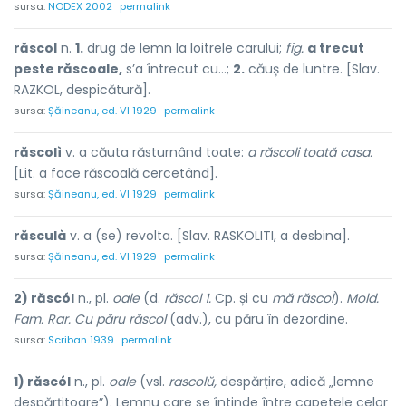
sursa:
NODEX 2002
permalink
răscol
n.
1.
drug de lemn la loitrele carului;
fig.
a trecut
peste răscoale,
s’a întrecut cu...;
2.
căuș de luntre. [Slav.
RAZKOL, despicătură].
sursa:
Șăineanu, ed. VI 1929
permalink
răscolì
v. a căuta răsturnând toate:
a răscoli toată casa.
[Lit. a face răscoală cercetând].
sursa:
Șăineanu, ed. VI 1929
permalink
răsculà
v. a (se) revolta. [Slav. RASKOLITI, a desbina].
sursa:
Șăineanu, ed. VI 1929
permalink
2) răscól
n., pl.
oale
(d.
răscol 1.
Cp. și cu
mă răscol
).
Mold.
Fam. Rar. Cu păru răscol
(adv.), cu păru în dezordine.
sursa:
Scriban 1939
permalink
1) răscól
n., pl.
oale
(vsl.
rascolŭ,
despărțire, adică „lemne
despărțitoare”). Lemnu care se întinde între capetele celor