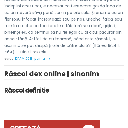
îndeplini acest act, e necesar ca fieștecare gazdă încă de
cu primăvară să-și pună semn pe oile sale. Și anume cu un
fier roșu înfocat încrestează sau pe nas, ureche, falcă, sau
taie în ureche cu foarfecele o tăietură sau două, grijind,
bineînțeles, ca semnul să nu fie egal cu al altui păcurar din
acea stână. Astfel, de cu toamnă, când este răscolul, cu
ușurință se pot despărți oile de către olaltă” (Bârlea 1924 II:
464). – Din sl. raskolǔ.
sursa:
DRAM 2011
permalink
Răscol dex online | sinonim
Răscol definitie