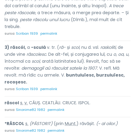
doĭ carîmbĭ aĭ caruluĭ (unu înainte, și altu înapoĭ).
A trece
peste răscoale,
a trece măsura, a merge prea departe. – Și
la sing.
peste răscolu unuĭ lucru
(Dîmb.), maĭ mult de cît
trebuĭe.
sursa:
Scriban 1939
permalink
3) răscól,
a
-sculá
v. tr. (
ră-
și
scol,
nu d. vsl.
raskoliti,
de
unde vine
răscolesc.
De alt-fel, și conjugarea luĭ, cu
o, oa, u,
întocmaĭ ca
scol,
arată latinitatea luĭ). Revolt, fac să se
revolte:
demagogiĭ aŭ răsculat satele la 1907.
V. refl. Mă
revolt. mă rîdic cu armele. V.
buntuluĭesc, burzuluĭesc,
rocoșesc.
sursa:
Scriban 1939
permalink
răsc
o
l
s.
v.
CĂUȘ. CEATLĂU. CRUCE. ISPOL.
sursa:
Sinonime82 1982
permalink
*RĂSC
O
L
s.
(PĂSTORIT)
(prin
Munt.
) răvăș
i
t.
(~ al oilor.)
sursa:
Sinonime82 1982
permalink