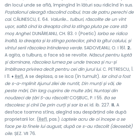
din locul unde se află, împingînd în lături sau ridicînd în sus.
Poștalionul aleargă răscolind colbul, tras de patru perechi de
cai.
CĂLINESCU, E. 64.
Valurile... tulburi, răscolite de un vînt
ușor, saltă cînd la dreapta cînd la stînga pluta pe care stă
moș Anghel.
DUNĂREANU, CH. 83. ◊ (Poetic)
Iarba se ridica
înaltă, la dreapta și la stînga potecilor, pînă la gîtul calului, și
vîntul serii răscolea întinderea verde.
SADOVEANU, O. I 161.
2.
A agita, a tulbura, a face să se revolte.
Născut pentru luptă
și dominare, răscolea lumea pe unde trecea și nu-și
îmblînzea privirea decît pentru cei din jurul lui.
C. PETRESCU, Î.
I 11. ♦
Refl.
A se deplasa, a se isca (în tumult).
Iar cînd a fost
de s-a-mplinit Ajunul zilei de nuntit, Din munți și văi, de
peste mări, Din larg cuprins de multe zări, Nuntași din
nouăzeci de țări S-au răscolit!
COȘBUC, P. I 55.
Ba se
răscolesc și cînii De prin curți și sar la ei.
id. ib. 227.
II.
A
desface toamna stîna, alegînd sau despărțind oile după
proprietarii lor. (
Refl.
pas.
)
Laptele acru de oi începe a se
face pe la finele lui august, după ce s-au răscolit (deosebit)
oile.
ȘEZ. VII 76.