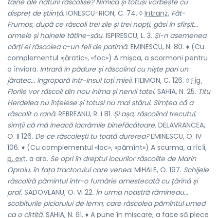
taine ale naturii răscolise? Nimica și totuși vorbește cu
dispreț de știință.
IONESCU-RION, C. 74. ◊
Intranz.
Făt-
Frumos, după ce răscoli trei zile și trei nopți, găsi în sfîrșit...
armele și hainele tătîne-său.
ISPIRESCU, L. 3.
Și-n asemenea
cărți el răscolea c-un feli de patimă.
EMINESCU, N. 80. ♦ (Cu
complementul «jăratic», «foc») A mișca, a scormoni pentru
a înviora.
Intrară în pădure și răscolind cu niște pari un
jăratec... îngropară într-însul toți mieii.
FILIMON, C. 126. ◊
Fig.
Florile vor răscoli din nou inima și nervii tatei.
SAHIA, N. 25.
Titu
Herdelea nu înțelese și totuși nu mai stărui. Simțea că a
răscolit o rană.
REBREANU, R. I 81.
Și așa, răscolind trecutul,
simții că mă îneacă lacrămile binefăcătoare.
DELAVRANCEA,
O. II 126.
De ce răscolești tu toată durerea?
EMINESCU, O. IV
106. ♦ (Cu complementul «loc», «pămînt») A scurma, a rîcîi,
p. ext.
a ara.
Se opri în dreptul locurilor răscolite de Marin
Oproiu, în fața tractorului care venea.
MIHALE, O. 197.
Schijele
răscoliră pămîntul într-o fumărie amestecată cu țărînă și
praf.
SADOVEANU, O. VI 22.
În urma noastră rămîneau...
scobiturile piciorului de lemn, care răscolea pămîntul umed
ca o cîrtiță.
SAHIA, N. 61. ♦ A pune în mișcare, a face să plece