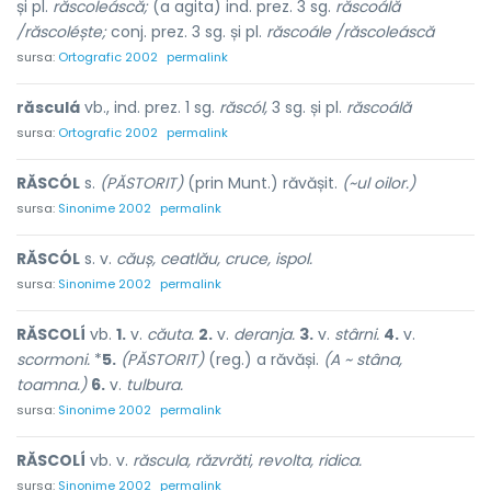
și pl.
răscoleáscă;
(a agita) ind. prez. 3 sg.
răscoálă
/răscoléște;
conj. prez. 3 sg. și pl.
răscoále /răscoleáscă
sursa:
Ortografic 2002
permalink
răsculá
vb., ind. prez. 1 sg.
răscól,
3 sg. și pl.
răscoálă
sursa:
Ortografic 2002
permalink
RĂSCÓL
s.
(PĂSTORIT)
(prin Munt.) răvășit.
(~ul oilor.)
sursa:
Sinonime 2002
permalink
RĂSCÓL
s. v.
căuș, ceatlău, cruce, ispol.
sursa:
Sinonime 2002
permalink
RĂSCOLÍ
vb.
1.
v.
căuta.
2.
v.
deranja.
3.
v.
stârni.
4.
v.
scormoni.
*
5.
(PĂSTORIT)
(reg.) a răvăși.
(A ~ stâna,
toamna.)
6.
v.
tulbura.
sursa:
Sinonime 2002
permalink
RĂSCOLÍ
vb. v.
răscula, răzvrăti, revolta, ridica.
sursa:
Sinonime 2002
permalink