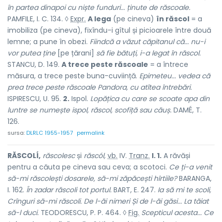
în partea dinapoi cu niște funduri... ținute de răscoale.
PAMFILE, I. C. 134. ◊
Expr.
A lega
(pe cineva)
în răscol
= a
imobiliza (pe cineva), fixîndu-i gîtul și picioarele între două
lemne; a pune în obezi.
Fiindcă a văzut căpitanul că... nu-i
vor putea ține
[pe țărani]
să fie bătuți, i-a legat în răscol.
STANCU, D. 149.
A trece peste răscoale
= a întrece
măsura, a trece peste buna-cuviință.
Epimeteu... vedea că
prea trece peste răscoale Pandora, cu atîtea întrebări.
ISPIRESCU, U. 95.
2.
Ispol.
Lopățica cu care se scoate apa din
luntre se numește ispol, răscol, scofiță sau căuș.
DAMÉ, T.
126.
sursa:
DLRLC 1955-1957
permalink
RĂSCOLÍ,
răscolesc
și
răscól,
vb.
IV.
Tranz.
I. 1.
A răvăși
pentru a căuta pe cineva sau ceva; a scotoci.
Ce ți-a venit
să-mi răscolești dosarele, să-mi zăpăcești hîrtiile?
BARANGA,
I. 162.
În zadar răscoli tot portul.
BART, E. 247.
Ia să mi te scoli,
Crînguri să-mi răscoli. De l-ăi nimeri Și de l-ăi găsi... La tăiat
să-l duci.
TEODORESCU, P. P. 464. ◊
Fig.
Scepticul acesta... Ce