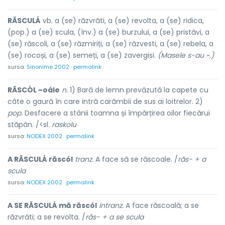
RĂSCULÁ
vb. a (se) răzvrăti, a (se) revolta, a (se) ridica,
(pop.) a (se) scula, (înv.) a (se) burzului, a (se) pristăvi, a
(se) răscoli, a (se) răzmiriți, a (se) răzvesti, a (se) rebela, a
(se) rocoși, a (se) semeți, a (se) zavergisi.
(Masele s-au ~.)
sursa:
Sinonime 2002
permalink
RĂSCÓL ~oále
n.
1) Bară de lemn prevăzută la capete cu
câte o gaură în care intră carâmbii de sus ai loitrelor. 2)
pop.
Desfacere a stânii toamna și împărțirea oilor fiecărui
stăpân. /<sl.
raskolu
sursa:
NODEX 2002
permalink
A RĂSCULÁ răscól
tranz.
A face să se răscoale. /
răs- + a
scula
sursa:
NODEX 2002
permalink
A SE RĂSCULÁ mă răscól
intranz.
A face răscoală; a se
răzvrăti; a se revolta. /
răs- + a se scula