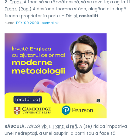
2.
Tranz.
A face să se răzvrătească, să se revolte; a agita.
II.
Tranz.
(
Pop.
) A desface toamna stâna, alegând oile după
fiecare proprietar în parte. – Din
sl.
raskoliti.
sursa:
DEX '09 2009
permalink
RĂSCULÁ,
răscól,
vb.
I.
Tranz.
și
refl.
A (se) ridica împotriva
unei nedreptăți, a unei asupriri; a porni sau a face să