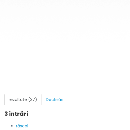
rezultate (37)
Declinări
3 intrări
răscol