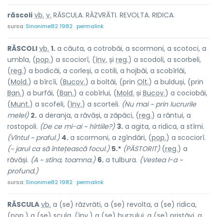
răscol
i
vb.
v.
RĂSCULA. RĂZVRĂTI. REVOLTA. RIDICA.
sursa:
Sinonime82 1982
permalink
RĂSCOL
I
vb.
1.
a căuta, a cotrobăi, a scormoni, a scotoci, a
umbla, (
pop.
) a scociorî, (
înv.
și
reg.
) a scodoli, a scorbeli,
(
reg.
) a bodicăi, a corleși, a cotili, a hojbăi, a scobîrlăi,
(
Mold.
) a bîrcîi, (
Bucov.
) a boltăi, (prin
Olt.
) a bulduși, (prin
Ban.
) a burfăi, (
Ban.
) a cobîrlui, (
Mold.
și
Bucov.
) a cociobăi,
(
Munt.
) a scofeli, (
înv.
) a scorteli.
(Nu mai ~ prin lucrurile
melel)
2.
a deranja, a răvăși, a zăpăci, (
reg.
) a răntui, a
rostopoli.
(De ce mi-ai ~ hîrtiile?)
3.
a agita, a ridica, a stîrni.
(Vîntul ~ praful.)
4.
a scormoni, a zgîndări, (
pop.
) a scociorî.
(~ jarul ca să întețească focul.)
5.*
(PĂSTORIT)
(
reg.
) a
răvăși.
(A ~ stîna, toamna.)
6.
a tulbura.
(Vestea l-a ~
profund.)
sursa:
Sinonime82 1982
permalink
RĂSCUL
A
vb.
a (se) răzvrăti, a (se) revolta, a (se) ridica,
(
pop.
) a (se) scula, (
înv.
) a (se) burzului, a (se) pristăvi, a