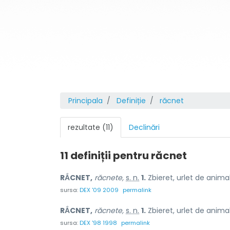
Principala
Definiție
răcnet
rezultate (11)
Declinări
11 definiții pentru
răcnet
RẮCNET,
răcnete,
s. n.
1.
Zbieret, urlet de anima
sursa:
DEX '09 2009
permalink
RẮCNET,
răcnete,
s. n.
1.
Zbieret, urlet de anima
sursa:
DEX '98 1998
permalink