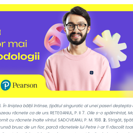
l.
În liniștea bălții întinse, țipătul singuratic al unei paseri deștepta
zeau răcnete ca de urs.
RETEGANUL, P. II 7.
Oile s-o spăimîntat, M
rnit cu răcnete înalte vîntul.
SADOVEANU, P. M. 168.
2.
Strigăt, țipă
nsă brusc de un fior, parcă răcnetele lui Petre i-ar fi răscolit toa