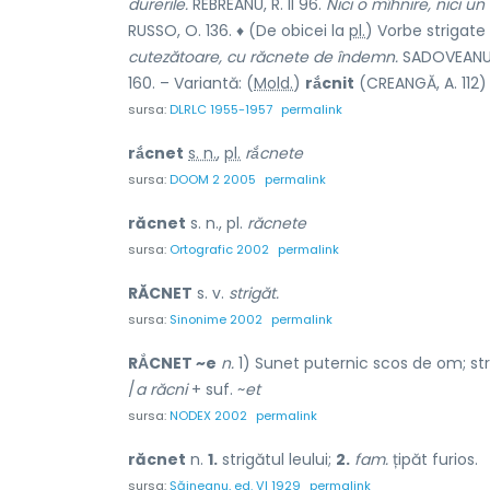
durerile.
REBREANU, R. II 96.
Nici o mîhnire, nici u
RUSSO, O. 136. ♦ (De obicei la
pl.
) Vorbe strigate
cutezătoare, cu răcnete de îndemn.
SADOVEANU, O
160. – Variantă: (
Mold.
)
rắcnit
(CREANGĂ, A. 112
sursa:
DLRLC 1955-1957
permalink
rắcnet
s. n.
,
pl.
rắcnete
sursa:
DOOM 2 2005
permalink
răcnet
s. n., pl.
răcnete
sursa:
Ortografic 2002
permalink
RĂCNET
s. v.
strigăt.
sursa:
Sinonime 2002
permalink
RẮCNET ~e
n.
1) Sunet puternic scos de om; strig
/
a răcni
+ suf. ~
et
sursa:
NODEX 2002
permalink
răcnet
n.
1.
strigătul leului;
2.
fam.
țipăt furios.
sursa:
Șăineanu, ed. VI 1929
permalink