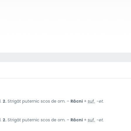
l.
2.
Strigăt puternic scos de om. –
Răcni
+
suf.
-et.
l.
2.
Strigăt puternic scos de om. –
Răcni
+
suf.
-et.