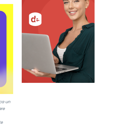
 ca un
are
t
te