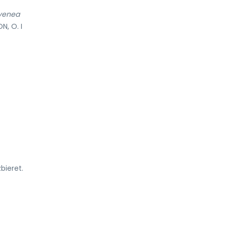
, venea
, O. I
bieret.