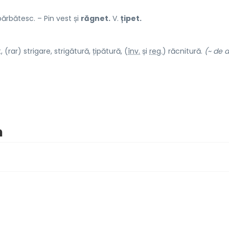
 bărbătesc. – Pin vest și
răgnet.
V.
țipet.
, (rar) strig
a
re, strigăt
u
ră, țipăt
u
ră, (
înv.
și
reg.
) răcnit
u
ră.
(~ de d
m