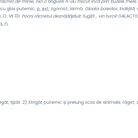
n răcnet de mînie, nici o tînguire n-au trecut încă prin buzele mele.
 cu glas puternic;
p. ext.
zgomot, larmă.
Gloata boierilor, îndîrjită
. VII 131.
Pocni răcnetul deznădăjduit: fugiți!...
vin turcii!
GALACTION
)
s. n.
ăt; țipăt. 2) Strigăt puternic și prelung scos de animale; răget; z