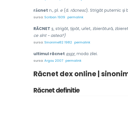
rắcnet
n., pl.
e
(d.
răcnesc
). Strigăt puternic și
sursa:
Scriban 1939
permalink
R
Ă
CNET
s.
strigăt, țipăt, urlet, zbierătură, zbieret
ce sînt ~ astea?)
sursa:
Sinonime82 1982
permalink
ultimul răcnet
expr.
moda zilei.
sursa:
Argou 2007
permalink
Răcnet dex online | sinoni
Răcnet definitie