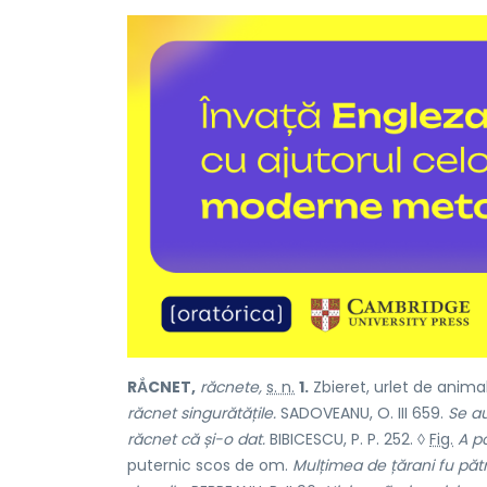
RẮCNET,
răcnete,
s. n.
1.
Zbieret, urlet de anima
răcnet singurătățile.
SADOVEANU, O. III 659.
Se au
răcnet că și-o dat.
BIBICESCU, P. P. 252. ◊
Fig.
A po
puternic scos de om.
Mulțimea de țărani fu pătru