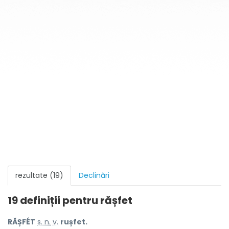
rezultate (19)
Declinări
19 definiții pentru
rășfet
RĂȘFÉT
s. n.
v.
rușfet.