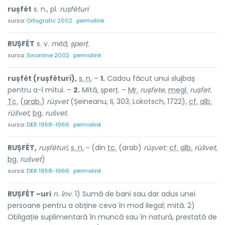
rușfét
s. n., pl.
rușféturi
sursa:
Ortografic 2002
permalink
RUȘFÉT
s. v.
mită, șperț.
sursa:
Sinonime 2002
permalink
rușfét (rușféturi),
s. n.
–
1.
Cadou făcut unui slujbaș
pentru a-l mitui. –
2.
Mită, șperț. –
Mr.
rușfete,
megl.
rușfet.
Tc.
(
arab.
)
rüșvet
(Șeineanu, II, 303; Lokotsch, 1722),
cf.
alb.
rüšvet,
bg.
rušvet.
sursa:
DER 1958-1966
permalink
RUȘFÉT,
rușféturi,
s. n.
~ (din
tc.
(arab)
rüșvet;
cf.
alb.
rüšvet,
bg.
rušvet
)
sursa:
DER 1958-1966
permalink
RUȘFÉT ~uri
n. înv.
1) Sumă de bani sau dar adus unei
persoane pentru a obține ceva în mod ilegal; mită. 2)
Obligație suplimentară în muncă sau în natură, prestată de