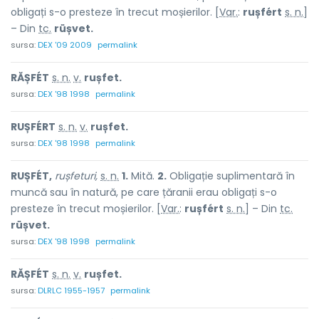
obligați s-o presteze în trecut moșierilor. [
Var.
:
rușfért
s. n.
]
– Din
tc.
rüșvet.
sursa:
DEX '09 2009
permalink
RĂȘFÉT
s. n.
v.
rușfet.
sursa:
DEX '98 1998
permalink
RUȘFÉRT
s. n.
v.
rușfet.
sursa:
DEX '98 1998
permalink
RUȘFÉT,
rușfeturi,
s. n.
1.
Mită.
2.
Obligație suplimentară în
muncă sau în natură, pe care țăranii erau obligați s-o
presteze în trecut moșierilor. [
Var.
:
rușfért
s. n.
] – Din
tc.
rüșvet.
sursa:
DEX '98 1998
permalink
RĂȘFÉT
s. n.
v.
rușfet.
sursa:
DLRLC 1955-1957
permalink