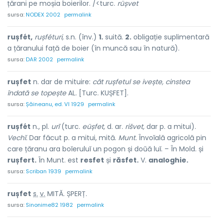
țărani pe moșia boierilor. /<turc.
rüșvet
sursa:
NODEX 2002
permalink
rușfét,
rușféturi,
s.n. (înv.)
1.
suită.
2.
obligație suplimentară
a țăranului față de boier (în muncă sau în natură).
sursa:
DAR 2002
permalink
rușfet
n. dar de mituire:
cât rușfetul se ivește, cinstea
îndată se topește
AL. [Turc. KUȘFET].
sursa:
Șăineanu, ed. VI 1929
permalink
rușfét
n., pl.
urĭ
(turc.
eüșfet,
d. ar.
rišvet,
dar p. a mitui).
Vechĭ.
Dar făcut p. a mitui, mită.
Munt.
Învoĭală agricolă pin
care țăranu ara boĭeruluĭ un pogon și doŭă luĭ. – În Mold. și
rușfert.
În Munt. est
resfet
și
răsfet.
V.
analoghie.
sursa:
Scriban 1939
permalink
rușf
e
t
s.
v.
MITĂ. ȘPERȚ.
sursa:
Sinonime82 1982
permalink