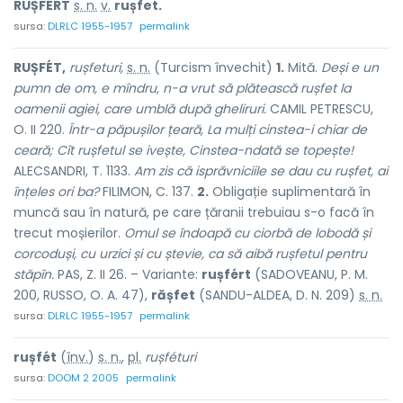
RUȘFÉRT
s. n.
v.
rușfet.
sursa:
DLRLC 1955-1957
permalink
RUȘFÉT,
rușfeturi,
s. n.
(Turcism învechit)
1.
Mită.
Deși e un
pumn de om, e mîndru, n-a vrut să plătească rușfet la
oamenii agiei, care umblă după gheliruri.
CAMIL PETRESCU,
O. II 220.
Într-a păpușilor țeară, La mulți cinstea-i chiar de
ceară; Cît rușfetul se ivește, Cinstea-ndată se topește!
ALECSANDRI, T. 1133.
Am zis că isprăvniciile se dau cu rușfet, ai
înțeles ori ba?
FILIMON, C. 137.
2.
Obligație suplimentară în
muncă sau în natură, pe care țăranii trebuiau s-o facă în
trecut moșierilor.
Omul se îndoapă cu ciorbă de lobodă și
corcoduși, cu urzici și cu ștevie, ca să aibă rușfetul pentru
stăpîn.
PAS, Z. II 26. – Variante:
rușfért
(SADOVEANU, P. M.
200, RUSSO, O. A. 47),
rășfet
(SANDU-ALDEA, D. N. 209)
s. n.
sursa:
DLRLC 1955-1957
permalink
rușfét
(
înv.
)
s. n.
,
pl.
rușféturi
sursa:
DOOM 2 2005
permalink