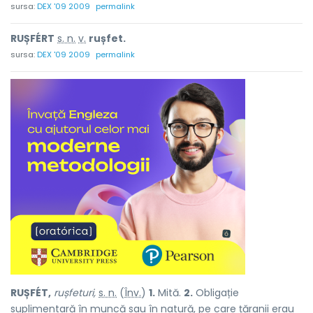
sursa:
DEX '09 2009
permalink
RUȘFÉRT
s. n.
v.
rușfet.
sursa:
DEX '09 2009
permalink
RUȘFÉT,
rușfeturi,
s. n.
(
Înv.
)
1.
Mită.
2.
Obligație
suplimentară în muncă sau în natură, pe care țăranii erau