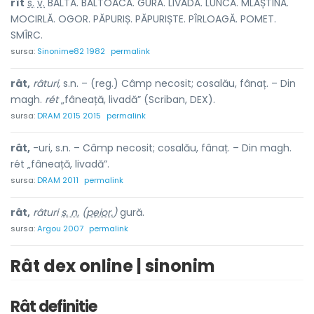
rît
s.
v.
BALTĂ. BĂLTOACĂ. GURĂ. LIVADĂ. LUNCĂ. MLAȘTINĂ.
MOCIRLĂ. OGOR. PĂPURIȘ. PĂPURIȘTE. PÎRLOAGĂ. POMET.
SMÎRC.
sursa:
Sinonime82 1982
permalink
rât,
râturi,
s.n. – (reg.) Câmp necosit; cosalău, fânaț. – Din
magh.
rét
„fâneață, livadă” (Scriban, DEX).
sursa:
DRAM 2015 2015
permalink
rât,
-uri, s.n. – Câmp necosit; cosalău, fânaț. – Din magh.
rét „fâneață, livadă”.
sursa:
DRAM 2011
permalink
rât,
râturi
s. n.
(
peior.
)
gură.
sursa:
Argou 2007
permalink
Rât dex online | sinonim
Rât definitie