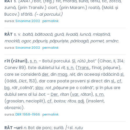
RÂT
s.
(ANAT.)
bot, (reg.) flit, mordă, surlă, teflu, tic, zotcă,
zurnă, (prin Transilv.) ciort, (prin Maram.) roată, (Mold. și
Bucov.) sfârlă.
(~ al porcului.)
sursa:
Sinonime 2002
permalink
RÂT
s. v.
baltă, băltoacă, gură, livadă, luncă, mlaștină,
mocirlă, ogor, păpuriș, păpuriște, pârloagă, pomet, smârc.
sursa:
Sinonime 2002
permalink
rît (rấturi),
s. n.
– Botul porcului.
Sl.
rŭtŭ
„bot” (Cihac, II, 314;
Conev 89). Este dubletul lui
rît,
s. n.
(
Trans.
, fînaț, pășune),
care se consideră
der.
din
mag.
rét,
din aceeași rădăcină
sl.
(Gáldi,
Dict.,
153), dar care poate proveni și direct din
sl.
,
cf.
bg.
răt
„colină”,
slov
.
rot
„pășune pe o colină”, și în plus are
dublul sens al lui
bot.
–
Der.
rîtan
(
var.
rătan
),
s. m.
(grosolan, necioplit),
cf.
botos; rîtos,
adj.
(insolent,
obraznic).
sursa:
DER 1958-1966
permalink
RÂT ~uri
n.
Bot de porc; surlă. /<sl.
rutu