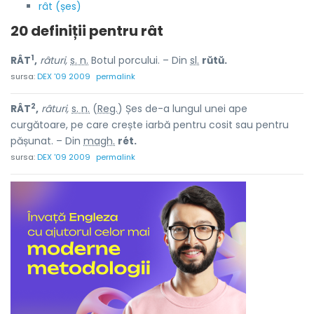
rât (șes)
20 definiții pentru
rât
1
RÂT
,
râturi,
s. n.
Botul porcului. – Din
sl.
rŭtŭ.
sursa:
DEX '09 2009
permalink
2
RÂT
,
râturi,
s. n.
(
Reg.
) Șes de-a lungul unei ape
curgătoare, pe care crește iarbă pentru cosit sau pentru
pășunat. – Din
magh.
rét.
sursa:
DEX '09 2009
permalink