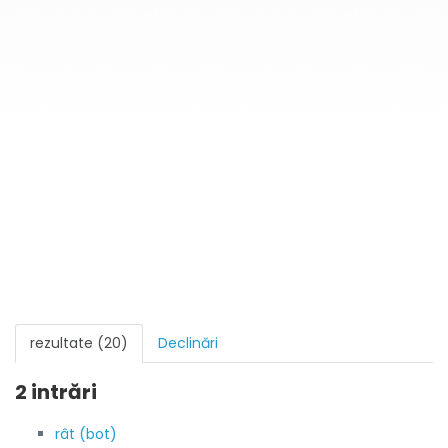
rezultate (20)
Declinări
2 intrări
rât (bot)