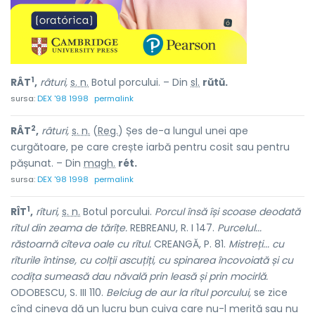
1
RÂT
,
râturi,
s. n.
Botul porcului. – Din
sl.
rŭtŭ.
sursa:
DEX '98 1998
permalink
2
RÂT
,
râturi,
s. n.
(
Reg.
) Șes de-a lungul unei ape
curgătoare, pe care crește iarbă pentru cosit sau pentru
pășunat. – Din
magh.
rét.
sursa:
DEX '98 1998
permalink
1
RÎT
,
rîturi,
s. n.
Botul porcului.
Porcul însă își scoase deodată
rîtul din zeama de tărîțe.
REBREANU, R. I 147.
Purcelul...
răstoarnă cîteva oale cu rîtul.
CREANGĂ, P. 81.
Mistreți... cu
rîturile întinse, cu colții ascuțiți, cu spinarea încovoiată și cu
codița sumeasă dau năvală prin leasă și prin mocirlă.
ODOBESCU, S. III 110.
Belciug de aur la rîtul porcului,
se zice
cînd cineva dă un lucru bun cuiva care nu-l merită sau nu