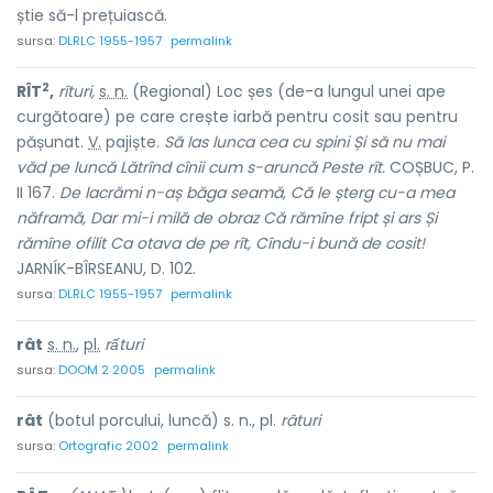
știe să-l prețuiască.
sursa:
DLRLC 1955-1957
permalink
2
RÎT
,
rîturi,
s. n.
(Regional) Loc șes (de-a lungul unei ape
curgătoare) pe care crește iarbă pentru cosit sau pentru
pășunat.
V.
pajiște.
Să las lunca cea cu spini Și să nu mai
văd pe luncă Lătrînd cînii cum s-aruncă Peste rît.
COȘBUC, P.
II 167.
De lacrămi n-aș băga seamă,
Că le șterg cu-a mea
năframă,
Dar mi-i milă de obraz Că rămîne fript și ars Și
rămîne ofilit Ca otava de pe rît, Cîndu-i bună de cosit!
JARNÍK-BÎRSEANU, D. 102.
sursa:
DLRLC 1955-1957
permalink
rât
s. n.
,
pl.
rấturi
sursa:
DOOM 2 2005
permalink
rât
(botul porcului, luncă) s. n., pl.
râturi
sursa:
Ortografic 2002
permalink