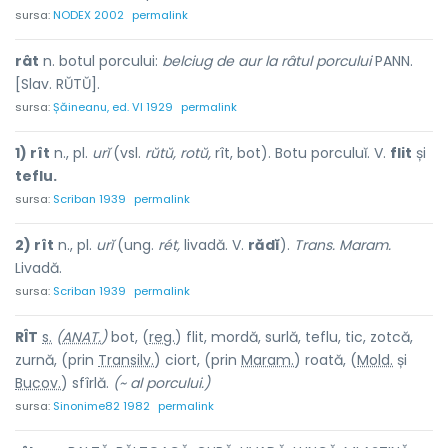
sursa:
NODEX 2002
permalink
rât
n. botul porcului:
belciug de aur la râtul porcului
PANN.
[Slav. RŬTŬ].
sursa:
Șăineanu, ed. VI 1929
permalink
1) rît
n., pl.
urĭ
(vsl.
rŭtŭ, rotŭ,
rît, bot). Botu porculuĭ. V.
flit
și
teflu.
sursa:
Scriban 1939
permalink
2) rît
n., pl.
urĭ
(ung.
rét,
livadă. V.
rădĭ
).
Trans. Maram.
Livadă.
sursa:
Scriban 1939
permalink
RÎT
s.
(
ANAT.
)
bot, (
reg.
) flit, m
o
rdă, s
u
rlă, t
e
flu, tic, z
o
tcă,
z
u
rnă, (prin
Transilv.
) ciort, (prin
Maram.
) ro
a
tă, (
Mold.
și
Bucov.
) sf
î
rlă.
(~ al porcului.)
sursa:
Sinonime82 1982
permalink