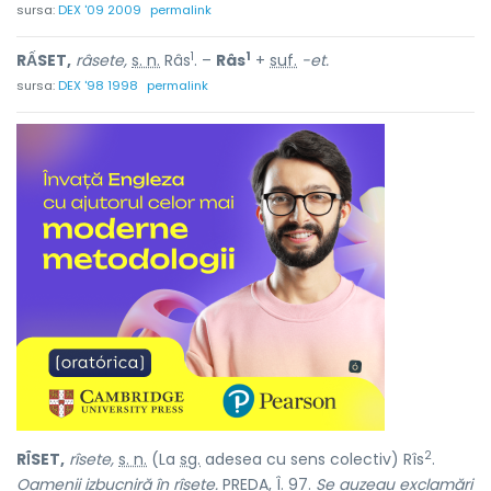
sursa:
DEX '09 2009
permalink
1
1
RẤSET,
râsete,
s. n.
Râs
. –
Râs
+
suf.
-et.
sursa:
DEX '98 1998
permalink
2
RÎ́SET,
rîsete,
s. n.
(La
sg.
adesea cu sens colectiv) Rîs
.
Oamenii izbucniră în rîsete.
PREDA, Î. 97.
Se auzeau exclamări