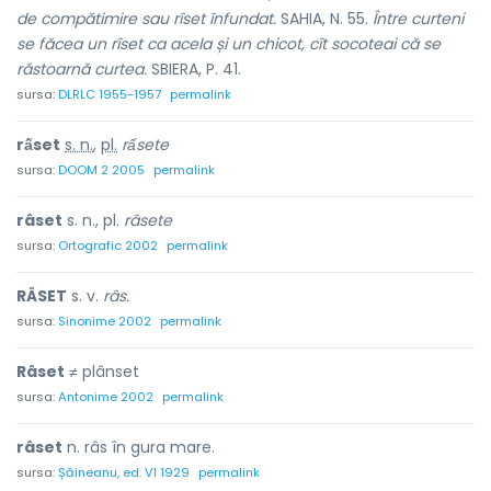
de compătimire sau rîset înfundat.
SAHIA, N. 55.
Între curteni
se făcea un rîset ca acela și un chicot, cît socoteai că se
răstoarnă curtea.
SBIERA, P. 41.
sursa:
DLRLC 1955-1957
permalink
rấset
s. n.
,
pl.
rấsete
sursa:
DOOM 2 2005
permalink
râset
s. n., pl.
râsete
sursa:
Ortografic 2002
permalink
RÂSET
s. v.
râs.
sursa:
Sinonime 2002
permalink
Râset
≠ plânset
sursa:
Antonime 2002
permalink
râset
n. râs în gura mare.
sursa:
Șăineanu, ed. VI 1929
permalink