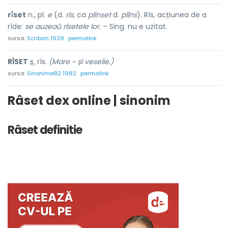
rî́set
n., pl.
e
(d.
rîs,
ca
plînset
d.
plîns
). Rîs, acțiunea de a
rîde:
se auzeaŭ rîsetele lor.
– Sing. nu e uzitat.
sursa:
Scriban 1939
permalink
R
Î
SET
s.
rîs.
(Mare ~ și veselie.)
sursa:
Sinonime82 1982
permalink
Râset dex online | sinonim
Râset definitie