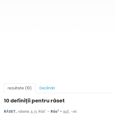
rezultate (10)
Declinări
10 definiții pentru
râset
1
1
RẤSET,
râsete,
s. n.
Râs
. –
Râs
+
suf.
-et.