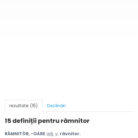
rezultate (15)
Declinări
15 definiții pentru
râmnitor
RÂMNITÓR, -OÁRE
adj.
v.
râvnitor.