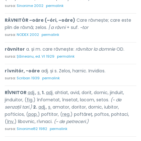
sursa:
Sinonime 2002
permalink
RÂVNITÓR ~oáre (~óri, ~oáre)
Care râvnește; care este
plin de râvnă; zelos. /
a râvni
+ suf.
~tor
sursa:
NODEX 2002
permalink
râvnitor
a. și m. care râvnește:
râvnitor la domnie
OD.
sursa:
Șăineanu, ed. VI 1929
permalink
rîvnitór, -oáre
adj. și s. Zelos, harnic. Invidios.
sursa:
Scriban 1939
permalink
RÎVNIT
O
R
adj.
,
s.
1.
adj.
ahtiat, avid, dorit, dornic, jinduit,
jinduitor, (
fig.
) înfomet
a
t, înset
a
t, l
a
com, set
o
s.
(~ de
senzații tari.)
2.
adj.
,
s.
amator, doritor, dornic, iubitor,
pofticios, (
pop.
) poftit
o
r, (
reg.
) poftăr
e
ț, poft
o
s, poht
a
ci,
(
înv.
) lib
o
vnic, rîvn
a
ci.
(~ de petreceri.)
sursa:
Sinonime82 1982
permalink