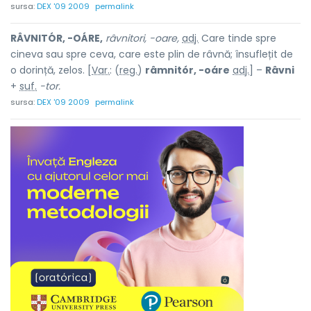
sursa:
DEX '09 2009
permalink
RÂVNITÓR, -OÁRE,
râvnitori, -oare,
adj.
Care tinde spre
cineva sau spre ceva, care este plin de râvnă; însuflețit de
o dorință, zelos. [
Var.
: (
reg.
)
râmnitór, -oáre
adj.
] –
Râvni
+
suf.
-tor.
sursa:
DEX '09 2009
permalink