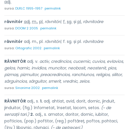
adj.
sursa:
DLRLC 1955-1957
permalink
râvnitór
adj.
m.
,
pl.
râvnitóri;
f.
sg.
și
pl.
râvnitoáre
sursa:
DOOM 2 2005
permalink
râvnitór
adj. m., pl.
râvnitóri;
f. sg. și pl.
râvnitoáre
sursa:
Ortografic 2002
permalink
RÂVNITÓR
adj. v.
activ, credincios, cucernic, cuvios, evlavios,
gelos, harnic, invidios, muncitor, neobosit, neostenit, pios,
pizmaș, pizmuitor, preacredincios, ranchiunos, religios, silitor,
sârguincios, sârguitor, smerit, vrednic, zelos.
sursa:
Sinonime 2002
permalink
RÂVNITÓR
adj., s.
1.
adj. ahtiat, avid, dorit, dornic, jinduit,
jinduitor, (fig.) înfometat, însetat, lacom, setos.
(~ de
senzații tari.)
2.
adj., s. amator, doritor, dornic, iubitor,
pofticios, (pop.) poftitor, (reg.) poftăreț, poftos, pohtaci,
(înv.) libovnic, râvnaci.
(~ de petreceri.)