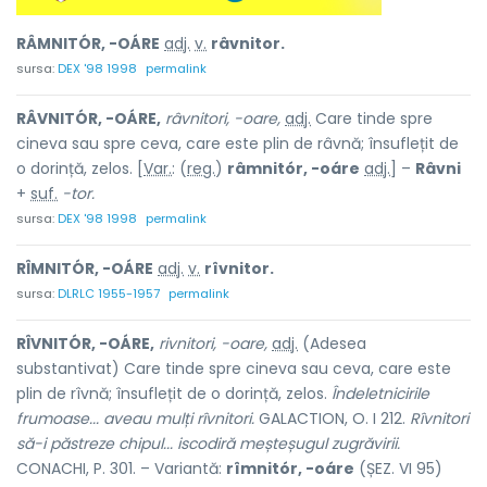
RÂMNITÓR, -OÁRE
adj.
v.
râvnitor.
sursa:
DEX '98 1998
permalink
RÂVNITÓR, -OÁRE,
râvnitori, -oare,
adj.
Care tinde spre
cineva sau spre ceva, care este plin de râvnă; însuflețit de
o dorință, zelos. [
Var.
: (
reg.
)
râmnitór, -oáre
adj.
] –
Râvni
+
suf.
-tor.
sursa:
DEX '98 1998
permalink
RÎMNITÓR, -OÁRE
adj.
v.
rîvnitor.
sursa:
DLRLC 1955-1957
permalink
RÎVNITÓR, -OÁRE,
rivnitori, -oare,
adj.
(Adesea
substantivat) Care tinde spre cineva sau ceva, care este
plin de rîvnă; însuflețit de o dorință, zelos.
Îndeletnicirile
frumoase... aveau mulți rîvnitori.
GALACTION, O. I 212.
Rîvnitori
să-i păstreze chipul... iscodiră meșteșugul zugrăvirii.
CONACHI, P. 301. – Variantă:
rîmnitór, -oáre
(ȘEZ. VI 95)