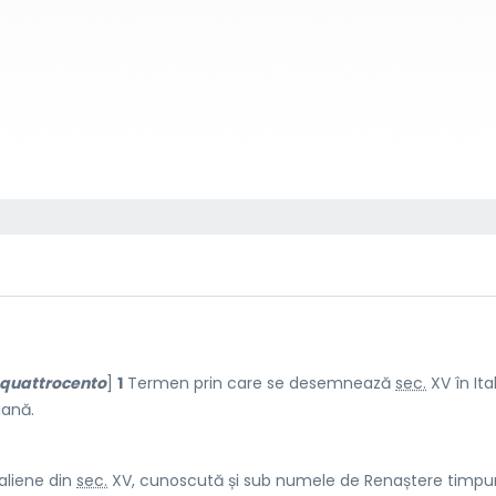
quattrocento
]
1
Termen prin care se desemnează
sec.
XV în Ita
iană.
aliene din
sec.
XV, cunoscută și sub numele de Renaștere timpur