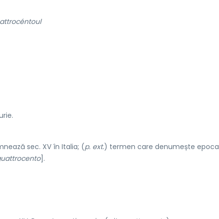
attrocéntoul
rie.
ează sec. XV în Italia; (
p. ext.
) termen care denumește epoca
uattrocento
].