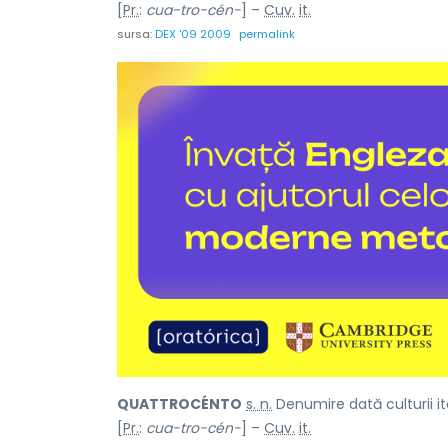
[
Pr.
:
cua-tro-cén-
] –
Cuv.
it.
sursa:
DEX '09 2009
permalink
QUATTROCÉNTO
s. n.
Denumire dată culturii it
[
Pr.
:
cua-tro-cén-
] –
Cuv.
it.