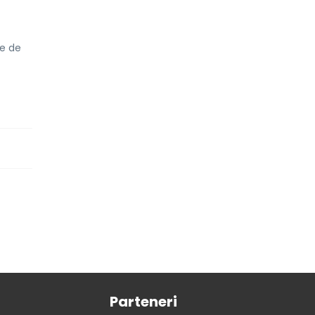
le de
Parteneri