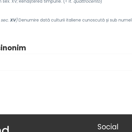
in sex. XV; Renașterea timpurie. (< it.
quattrocento
)
 sec.
XV
)
Denumire dată culturii italiene cunoscută și sub nume
sinonim
Social