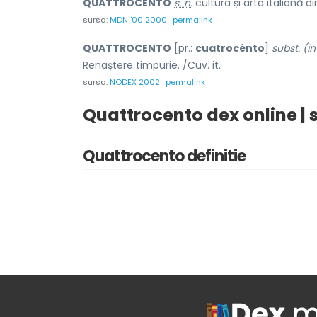
QUATTROCÉNTO
s. n.
cultura și arta italiană d
sursa:
MDN '00 2000
permalink
QUATTROCENTO
[pr.:
cuatrocénto
]
subst. (în
Renaștere timpurie. /Cuv. it.
sursa:
NODEX 2002
permalink
Quattrocento dex online | 
Quattrocento definitie