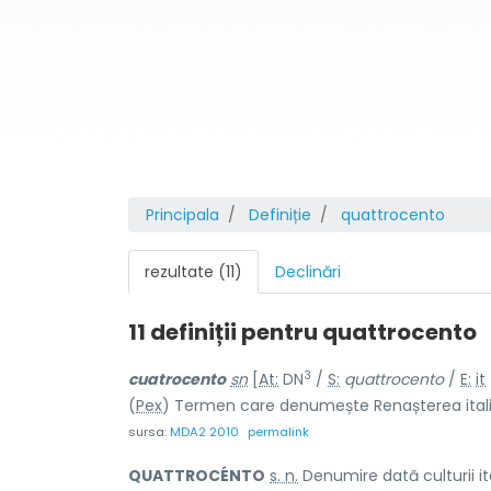
Principala
Definiție
quattrocento
rezultate (11)
Declinări
11 definiții pentru
quattrocento
3
cuatroc
e
nto
sn
[
At:
DN
/
S:
quattrocento
/
E:
it
(
Pex
) Termen care denumește Renașterea ital
sursa:
MDA2 2010
permalink
QUATTROCÉNTO
s. n.
Denumire dată culturii it