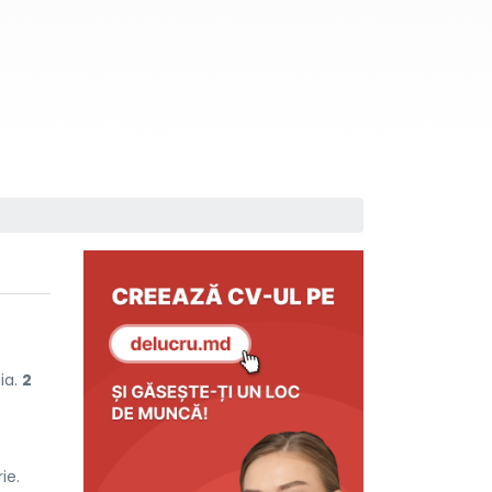
lia.
2
ie.