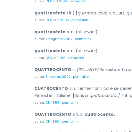
sursa:
DEX '98 1998
permalink
quattrocénto
(
it.
) [
qua
pron.
cŭa
]
s. n.
,
art.
qu
sursa:
DOOM 2 2005
permalink
quattrocénto
s. n. (sil.
quat-
)
sursa:
Ortografic 2002
permalink
quattrocénto
s. n. (sil.
quat-
)
sursa:
DOOM 1982
permalink
QUATTROCÉNTO
s.
(IST., ARTE)
Renaștere timpu
sursa:
Sinonime 2002
permalink
CUATROCÉNTO
s.n.
Termen prin care se desemn
Renașterii italiene. [Scris și
quattrocento.
/ < it.
q
sursa:
DN 1986
permalink
QUATTROCÉNTO
s.n.
v.
cuatrocento.
sursa:
DN 1986
permalink