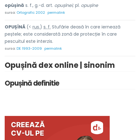
opúșină
s. f., g.-d. art.
opușínei;
pl.
opușíne
sursa:
Ortografic 2002
permalink
OPUȘÍNĂ
(<
rus.
)
s. f.
Stufărie deasă în care iernează
peștele; este considerată zonă de protecție în care
pescuitul este interzis.
sursa:
DE 1993-2009
permalink
Opușină dex online | sinonim
Opușină definitie