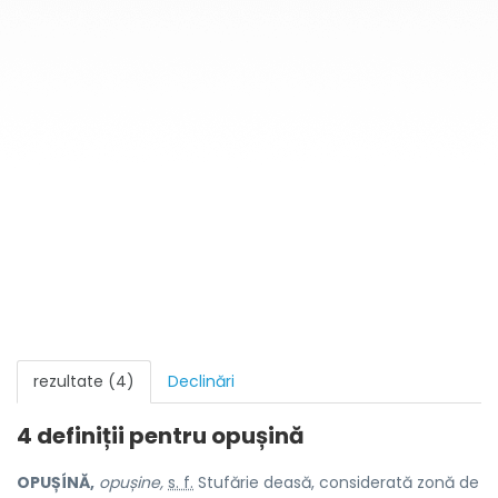
rezultate (4)
Declinări
4 definiții pentru
opușină
OPUȘÍNĂ,
opușine,
s. f.
Stufărie deasă, considerată zonă de