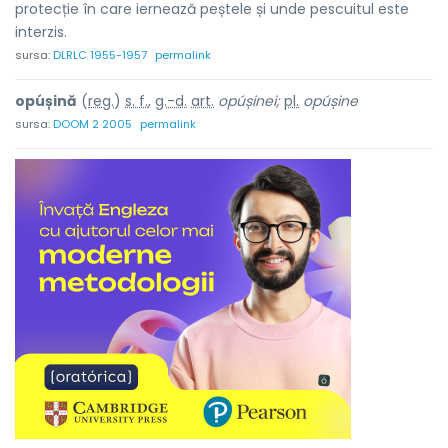
protecție în care iernează peștele și unde pescuitul este
interzis.
sursa:
DLRLC 1955-1957
permalink
opúșină
(
reg.
)
s. f.
,
g.-d.
art.
opúșinei;
pl.
opúșine
sursa:
DOOM 2 2005
permalink