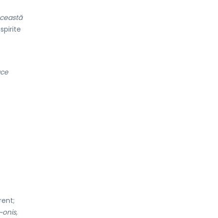
această
spirite
ace
rent;
~onis,