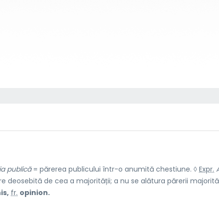
ia publică
= părerea publicului într-o anumită chestiune. ◊
Expr.
 deosebită de cea a majorității; a nu se alătura părerii majorităț
is,
fr.
opinion.