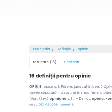
Principala
Definiție
opinie
rezultate (16)
Declinări
16 definiții pentru
opinie
OPÍNIE,
opinii,
s. f.
Părere, judecată, idee. ◊
Opin
opinie separată
= a susține în mod ferm o părere
[
Var.
: (
înv.
)
opiniúne
s. f.
] – Din
lat.
opinio, -on
sursa:
DEX '09 2009
permalink