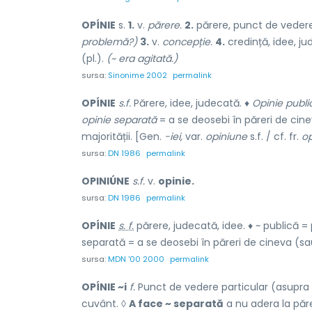
OPÍNIE
s.
1.
v.
părere.
2.
părere, punct de vedere,
problemă?)
3.
v.
concepție.
4.
credință, idee, ju
(pl.).
(~ era agitată.)
sursa:
Sinonime 2002
permalink
OPÍNIE
s.f.
Părere, idee, judecată. ♦
Opinie publi
opinie separată
= a se deosebi în păreri de cine
majorității. [Gen.
-iei,
var.
opiniune
s.f. / cf. fr.
op
sursa:
DN 1986
permalink
OPINIÚNE
s.f.
v.
opinie.
sursa:
DN 1986
permalink
OPÍNIE
s. f.
părere, judecată, idee. ♦ ~ publică =
separată = a se deosebi în păreri de cineva (sau
sursa:
MDN '00 2000
permalink
OPÍNIE ~i
f.
Punct de vedere particular (asupra 
cuvânt. ◊
A face ~ separată
a nu adera la păre