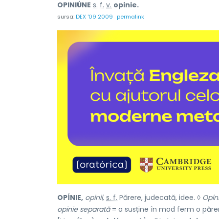
OPINIÚNE
s. f.
v.
opinie.
sursa:
DEX '09 2009
permalink
OPÍNIE,
opinii,
s. f.
Părere, judecată, idee. ◊
Opin
opinie separată
= a susține în mod ferm o părere