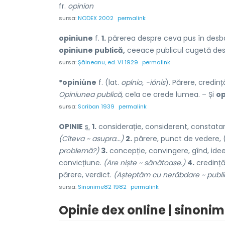
fr.
opinion
sursa:
NODEX 2002
permalink
opiniune
f.
1.
părerea despre ceva pus în desb
opiniune publică,
ceeace publicul cugetă des
sursa:
Șăineanu, ed. VI 1929
permalink
*opiniúne
f. (lat.
opínio, -iónis
). Părere, credin
Opiniunea publică,
ceĭa ce crede lumea. – Și
op
sursa:
Scriban 1939
permalink
OP
I
NIE
s.
1.
considerație, considerent, constatare,
(Cîteva ~ asupra...)
2.
părere, punct de vedere, 
problemă?)
3.
concepție, convingere, gînd, idee, 
convicți
u
ne.
(Are niște ~ sănătoase.)
4.
credință
părere, verdict.
(Așteptăm cu nerăbdare ~ public
sursa:
Sinonime82 1982
permalink
Opinie dex online | sinonim