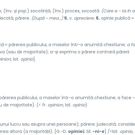
 (înv. și pop.) socotință, (înv.) proces, socoată.
(Care e ~ ta în 
decată, părere.
(După ~ mea...)
5.
v.
apreciere.
6.
opinie publică = 
că
= părerea publicului, a maselor într-o anumită chestiune;
a f
va (sau de majoritate); a-și exprima o părere contrară părerii
inion,
lat.
opinio
].
 părerea publicului, a maselor într-o anumită chestiune; a face ~
 de majoritate). (< fr.
opinion,
lat.
opinio
)
unui lucru sau asupra unei persoane); părere; judecată; conside
rea altora (a majorității). [G.-D.
opiniei;
Sil.
-ni-e
] /<lat.
opinio, 