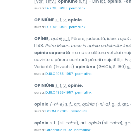
[
Var.
: (
înv.
)
opiniúne
s. f.
] – Din
lat.
opinio, -on
sursa:
DEX '98 1998
permalink
OPINIÚNE
s. f.
v.
opinie.
sursa:
DEX '98 1998
permalink
OPÍNIE,
opinii,
s. f.
Părere, judecată, idee.
Luptă 
I 148.
Petru Maior.. trece în opinia ardelenilor înai
opinie separată
= a nu se alătura votului major
cuvinte o părere contrară părerii majorității.
în 
Variantă: (învechit)
opiniúne
(GHICA, S. 180)
s.
sursa:
DLRLC 1955-1957
permalink
OPINIÚNE
s. f.
v.
opinie.
sursa:
DLRLC 1955-1957
permalink
opínie
(-ni-e)
s. f.
,
art.
opínia
(-ni-a),
g.-d.
art.
sursa:
DOOM 2 2005
permalink
opínie
s. f. (sil.
-ni-e
), art.
opínia
(sil.
-ni-a
), g.-
sursa:
Ortografic 2002
permalink