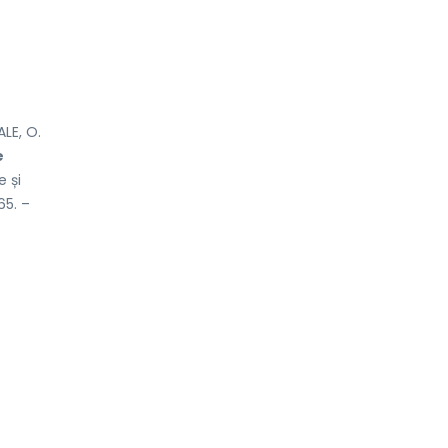
LE, O.
e
e și
65. –