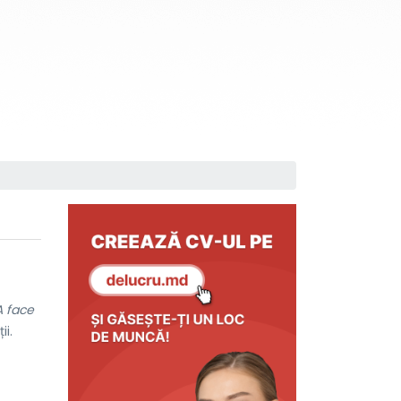
A face
ii.