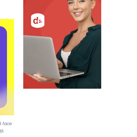
A face
ii.