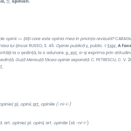
is,
fr.
opinion.
de opinii.
▭
Știți care este opinia mea în privința revizuirii?
CARAGIA
ntea lui Șincai.
RUSSO, S. 45.
Opinie publică
v.
public
. ◊
Expr.
A fac
ității la o ședință, la o adunare;
p. ext.
a-și exprima prin atitudin
ședință, Guță Mereuță făcea opinie separată.
C. PETRESCU, C. V. 2
 f.
opíniei;
pl.
opínii,
art.
opíniile (-ni-i-)
d. art.
opíniei;
pl.
opínii,
art.
opíniile
(sil.
-ni-i-
)