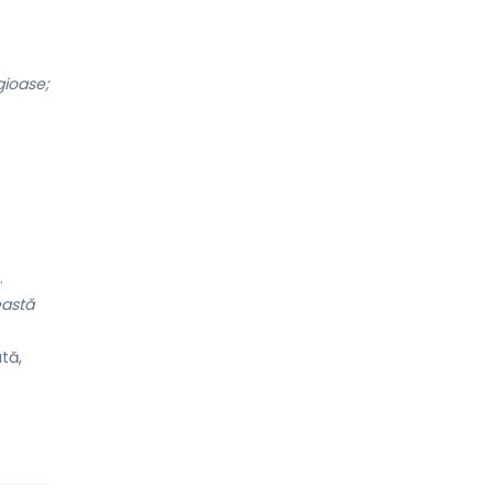
igioase;
.
eastă
tă,