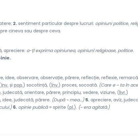
atere;
2.
sentiment particular despre lucruri:
opiniuni politice, rel
pre cineva sau despre ceva.
ță, apreciere:
a-țĭ exprima opiniunea, opiniunĭ religioase, politice.
ínie.
 idee, observare, observație, părere, reflecție, reflexie, remarcă
(
înv.
și
pop.
) socot
i
nță, (
înv.
) proc
e
s, soco
a
tă.
(Care e ~ ta în ac
judecată, orientare, părere, principiu, vedere, viziune, (
livr.
)
, idee, judecată, părere.
(După ~ mea...)
5.
apreciere, aviz, judeca
ului.)
6.
opinie publică
= spirite (
pl.
).
(~ era agitată.)