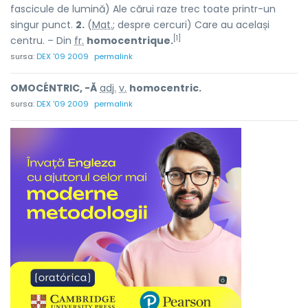
fascicule de lumină) Ale cărui raze trec toate printr-un
singur punct.
2.
(
Mat.
; despre cercuri) Care au același
[1]
centru. – Din
fr.
homocentrique.
sursa:
DEX '09 2009
permalink
OMOCÉNTRIC, -Ă
adj.
v.
homocentric.
sursa:
DEX '09 2009
permalink