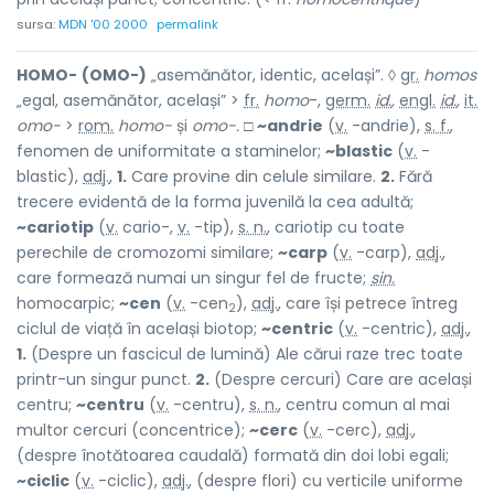
sursa:
MDN '00 2000
permalink
HOMO-
(OMO-)
„asemănător, identic, același”. ◊
gr.
homos
„egal, asemănător, același” >
fr.
homo
-,
germ.
id.
,
engl.
id.
,
it.
omo-
>
rom.
homo-
și
omo-.
□
~andrie
(
v.
-andrie),
s. f.
,
fenomen de uniformitate a staminelor;
~blastic
(
v.
-
blastic),
adj.
,
1.
Care provine din celule similare.
2.
Fără
trecere evidentă de la forma juvenilă la cea adultă;
~cariotip
(
v.
cario-,
v.
-tip),
s. n.
, cariotip cu toate
perechile de cromozomi similare;
~carp
(
v.
-carp),
adj.
,
care formează numai un singur fel de fructe;
sin.
homocarpic;
~cen
(
v.
-cen
),
adj.
, care își petrece întreg
2
ciclul de viață în același biotop;
~centric
(
v.
-centric),
adj.
,
1.
(Despre un fascicul de lumină) Ale cărui raze trec toate
printr-un singur punct.
2.
(Despre cercuri) Care are același
centru;
~centru
(
v.
-centru),
s. n.
, centru comun al mai
multor cercuri (concentrice);
~cerc
(
v.
-cerc),
adj.
,
(despre înotătoarea caudală) formată din doi lobi egali;
~ciclic
(
v.
-ciclic),
adj.
, (despre flori) cu verticile uniforme