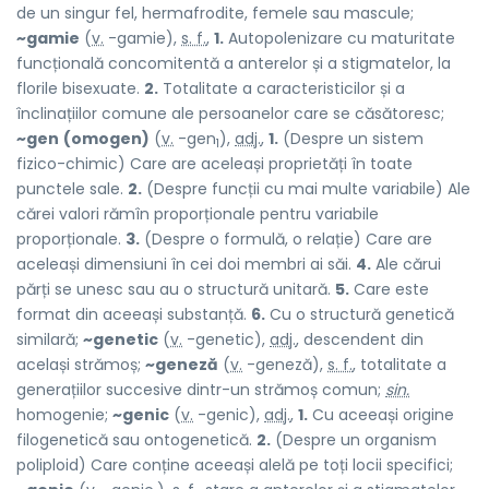
de un singur fel, hermafrodite, femele sau mascule;
~gamie
(
v.
-gamie),
s. f.
,
1.
Autopolenizare cu maturitate
funcțională concomitentă a anterelor și a stigmatelor, la
florile bisexuate.
2.
Totalitate a caracteristicilor și a
înclinațiilor comune ale persoanelor care se căsătoresc;
~gen
(omogen)
(
v.
-gen
),
adj.
,
1.
(Despre un sistem
1
fizico-chimic) Care are aceleași proprietăți în toate
punctele sale.
2.
(Despre funcții cu mai multe variabile) Ale
cărei valori rămîn proporționale pentru variabile
proporționale.
3.
(Despre o formulă, o relație) Care are
aceleași dimensiuni în cei doi membri ai săi.
4.
Ale cărui
părți se unesc sau au o structură unitară.
5.
Care este
format din aceeași substanță.
6.
Cu o structură genetică
similară;
~genetic
(
v.
-genetic),
adj.
, descendent din
același strămoș;
~geneză
(
v.
-geneză),
s. f.
, totalitate a
generațiilor succesive dintr-un strămoș comun;
sin.
homogenie;
~genic
(
v.
-genic),
adj.
,
1.
Cu aceeași origine
filogenetică sau ontogenetică.
2.
(Despre un organism
poliploid) Care conține aceeași alelă pe toți locii specifici;