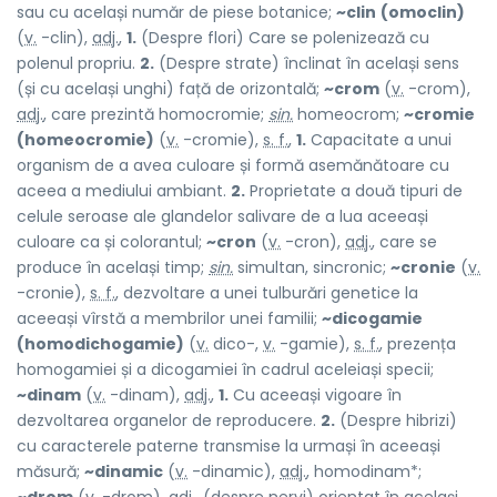
sau cu același număr de piese botanice;
~clin
(omoclin)
(
v.
-clin),
adj.
,
1.
(Despre flori) Care se polenizează cu
polenul propriu.
2.
(Despre strate) înclinat în același sens
(și cu același unghi) față de orizontală;
~crom
(
v.
-crom),
adj.
, care prezintă homocromie;
sin.
homeocrom;
~cromie
(homeocromie)
(
v.
-cromie),
s. f.
,
1.
Capacitate a unui
organism de a avea culoare și formă asemănătoare cu
aceea a mediului ambiant.
2.
Proprietate a două tipuri de
celule seroase ale glandelor salivare de a lua aceeași
culoare ca și colorantul;
~cron
(
v.
-cron),
adj.
, care se
produce în același timp;
sin.
simultan, sincronic;
~cronie
(
v.
-cronie),
s. f.
, dezvoltare a unei tulburări genetice la
aceeași vîrstă a membrilor unei familii;
~dicogamie
(homodichogamie)
(
v.
dico-,
v.
-gamie),
s. f.
, prezența
homogamiei și a dicogamiei în cadrul aceleiași specii;
~dinam
(
v.
-dinam),
adj.
,
1.
Cu aceeași vigoare în
dezvoltarea organelor de reproducere.
2.
(Despre hibrizi)
cu caracterele paterne transmise la urmași în aceeași
măsură;
~dinamic
(
v.
-dinamic),
adj.
, homodinam*;