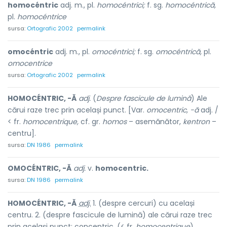
homocéntric
adj. m., pl.
homocéntrici;
f. sg.
homocéntrică,
pl.
homocéntrice
sursa:
Ortografic 2002
permalink
omocéntric
adj. m., pl.
omocéntrici;
f. sg.
omocéntrică,
pl.
omocentrice
sursa:
Ortografic 2002
permalink
HOMOCÉNTRIC, -Ă
adj.
(
Despre fascicule de lumină
) Ale
cărui raze trec prin același punct. [Var.
omocentric, -ă
adj. /
< fr.
homocentrique,
cf. gr.
homos
– asemănător,
kentron
–
centru].
sursa:
DN 1986
permalink
OMOCÉNTRIC, -Ă
adj.
v.
homocentric.
sursa:
DN 1986
permalink
HOMOCÉNTRIC, -Ă
adj.
1. (despre cercuri) cu același
centru. 2. (despre fascicule de lumină) ale cărui raze trec
prin același punct; concentric. (< fr.
homocentrique
)