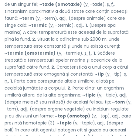
de un singur fel;
~taxie
(omotaxie)
(
v.
-taxie),
s. f.
,
sincronism aproximativ a două strate care conțin aceeași
faună;
~term
(
v.
-term),
adj.
, (despre animale) care are
sînge cald;
~termic
(
v.
-termic),
adj.
,
1.
(Despre apa
marină) A cărei temperatură este aceeași de la suprafață
pînă la fund.
2.
Situat la o adîncime sub 2000 m, unde
temperatura este constantă și unde nu există curenți;
~termie
(omotermie)
(
v.
-termie),
s. f.
,
1.
Scădere
treptată a temperaturii apelor marine și oceanice de la
suprafață către fund.
2.
Caracteristică a unui corp a cărui
temperatură este omogenă și constantă;
~tip
(
v.
-tip),
s.
n.
,
1.
Parte care corespunde alteia similare, aliată pe
cealaltă jumătate a corpului.
2.
Parte dintr-un organism
similară altora, de la alte organisme;
~tipic
(
v.
-tipic),
adj.
,
(despre meioză sau mitoză) de același fel sau tip;
~tom
(
v.
-tom),
adj.
, (despre organe vegetale) cu inciziuni regulate
și cu diviziuni uniforme;
~top
(omotop)
(
v.
-top),
adj.
, care
prezintă homotopie (3);
~topic
(
v.
-topic),
adj.
, (despre
boli) în care atît agentul patogen cît și gazda au aceeași