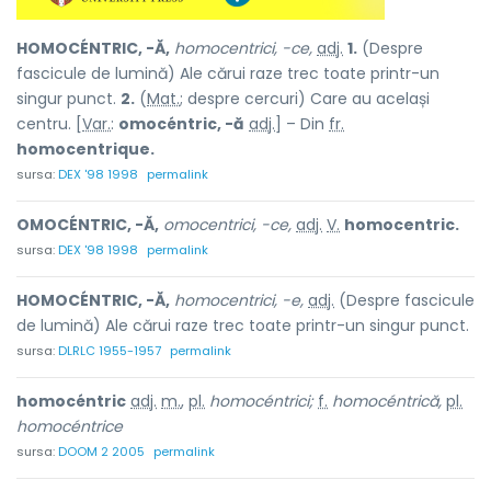
HOMOCÉNTRIC, -Ă,
homocentrici, -ce,
adj.
1.
(Despre
fascicule de lumină) Ale cărui raze trec toate printr-un
singur punct.
2.
(
Mat.
; despre cercuri) Care au același
centru. [
Var.
:
omocéntric, -ă
adj.
] – Din
fr.
homocentrique.
sursa:
DEX '98 1998
permalink
OMOCÉNTRIC, -Ă,
omocentrici, -ce,
adj.
V.
homocentric.
sursa:
DEX '98 1998
permalink
HOMOCÉNTRIC, -Ă,
homocentrici, -e,
adj.
(Despre fascicule
de lumină) Ale cărui raze trec toate printr-un singur punct.
sursa:
DLRLC 1955-1957
permalink
homocéntric
adj.
m.
,
pl.
homocéntrici;
f.
homocéntrică,
pl.
homocéntrice
sursa:
DOOM 2 2005
permalink