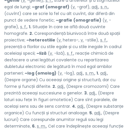
~genie
(
v.
-genie
),
s. f.
, stare a anterelor și a stigmatelor
1
egal de lungi;
~graf
(omograf)
(
v.
-graf),
adj.
,
s. n.
,
(cuvînt) care se scrie la fel cu alt cuvînt, dar diferă din
punct de vedere fonetic;
~grafie
(omografie)
(
v.
-
grafie),
s. f.
,
1.
Situație în care se află două cuvinte
homografe.
2.
Corespondență biunivocă între două spații
proiective;
~heterostilie
(
v.
hetero-,
v.
-stilie),
s. f.
,
prezență a florilor cu stile egale și cu stile inegale în cadrul
aceleiași specii;
~liză
(
v.
-liză),
s. f.
, reacție chimică de
desfacere a unei legături covalente cu repartizarea
dubletului electronic de legătură în mod egal ambilor
parteneri;
~log
(omolog)
(
v.
-log),
adj.
,
s. m.
,
1.
adj.
,
(Despre organe) Cu aceeași origine și structură, dar cu
forme și funcții diferite.
2.
adj.
, (Despre cromozomi) Care
prezintă aceeași succesiune a genelor.
3.
adj.
, (Despre
laturi sau fețe în figuri omotetice) Care sînt paralele, de
același sens sau de sens contrar.
4.
adj.
, (Despre substanțe
organice) Cu funcții și structuri analoage.
5.
adj.
, (Despre
lucruri) Care corespunde anumitor reguli sau legi
determinate,
6.
s. m.
, Cel care îndeplinește aceeași funcție