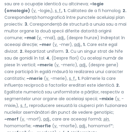
sau are o ocupație identică cu altcineva;
~logie
(omologie)
(
v.
-logie
),
s. f.
,
1.
Calitatea de a fi homolog.
2.
1
Corespondență homografică între punctele aceluiași plan
proiectiv.
3.
Corespondență de structură a unuia sau a mai
multor organe la două specii diferite datorită originii
comune;
~mal
(
v.
-mal),
adj.
, (despre frunze) îndreptat în
aceeași direcție;
~mer
(
v.
-mer),
adj.
,
1.
Care este egal
divizat.
2.
Repartizat uniform.
3.
Cu un singur strat de hife
sau de gonidii în tal.
4.
(Despre flori) Cu același număr de
piese în verticil;
~meric
(
v.
-meric),
adj.
, (despre gene)
care participă în egală măsură la realizarea unui caracter
cantitativ;
~merie
(
v.
-merie),
s. f.
,
1.
Polimerie la care
influența reciprocă a factorilor ereditari este identică.
2.
Egalitate numerică sau uniformitate a părților, respectiv a
segmentelor unor organe ale aceleiași specii;
~mixie
(
v.
-
mixie
),
s. f.
, reproducere sexuată la ciuperci prin fuzionarea
1
nucleilor asemănători din punct de vedere genotipic;
~morf
(
v.
-morf),
adj.
, care are aceeași formă;
sin.
homomorfie;
~morfie
(
v.
-morfie),
adj.
, homomorf*;