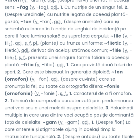
~drom
(
v.
-drom),
adj.
, (despre nervi) orientat în același
sens;
~fag
(
v.
-fag),
adj.
,
1.
Cu nutriție de un singur fel.
2.
(Despre uredinale) cu nutriție legată de aceeași plantă-
gazdă;
~fan
(
v.
-fan),
adj.
, (despre animale) care își
schimbă culoarea în funcție de unghiul de incidență pe
care îl face lumina solară cu suprafața corpului;
~file
(
v.
-
fil
),
adj.
,
s. f.
pl.
, (plante) cu frunze uniforme;
~filetic
(
v.
-
2
filetic),
adj.
, derivat din același strămoș comun;
~filie
(
v.
-
filie
),
s. f.
, prezența unei singure forme foliare la aceeași
2
plantă;
~fitic
(
v.
-fitic),
adj.
,
1.
Care prezintă două feluri de
spori.
2.
Care este bisexuat în generația diploidă;
~fon
(omofon)
(
v.
-fon),
adj.
, (despre cuvinte) care se
pronunță la fel, cu toate că ortografia diferă;
~fonie
(omofonie)
(
v.
-fonie
),
s. f.
,
1.
Caracterul de a fi omofon.
1
2.
Tehnică de compoziție caracterizată prin predominarea
unei voci sau a unei melodii asupra celorlalte.
3.
Halucinații
multiple în care una dintre voci ocupă o poziție dominantă
față de celelalte;
~gam
(
v.
-gam),
adj.
,
1.
(Despre flori) La
care anterele și stigmatele ajung în același timp la
maturitate funcțională.
2.
(Despre antodiu) cu toate florile