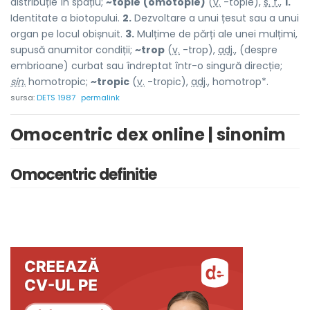
distribuție în spațiu;
~topie
(omotopie)
(
v.
-topie),
s. f.
,
1.
Identitate a biotopului.
2.
Dezvoltare a unui țesut sau a unui
organ pe locul obișnuit.
3.
Mulțime de părți ale unei mulțimi,
supusă anumitor condiții;
~trop
(
v.
-trop),
adj.
, (despre
embrioane) curbat sau îndreptat într-o singură direcție;
sin.
homotropic;
~tropic
(
v.
-tropic),
adj.
, homotrop*.
sursa:
DETS 1987
permalink
Omocentric dex online | sinonim
Omocentric definitie