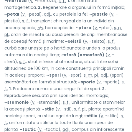
~morfoză
(
v.
-morfoză),
s. f.
,
1.
Uniformitate
morfogenetică.
2.
Regenerare a organului în formă inițială;
~petal
(
v.
-petal),
adj.
, cu petalele la fel;
~plastie
(
v.
-
plastie),
s. f.
, transplant chirurgical de la un individ din
aceeași specie;
sin.
homeoplastie;
~ptere
(
v.
-pter),
s. n.
pl.
, ordin de insecte cu două perechi de aripi membranoase
de aceeași formă și mărime;
~seistă
(
v.
-seistă),
s. f.
,
curbă care unește pe o hartă punctele unde s-a produs
cutremurul în același timp;
~sferă
(omosferă)
(
v.
-
sferă),
s. f.
, strat inferior al atmosferei, situat între sol și
altitudinea de 100 km, în care constituenții principali rămîn
în aceleași proporții;
~spori
(
v.
-spor),
s. m.
pl.
,
adj.
, (spori)
asemănători ca formă și structură;
~sporie
(
v.
-sporie),
s.
f.
,
1.
Producere numai a unui singur fel de spori.
2.
Reproducere sexuată prin spori identici morfologic;
~stemonie
(
v.
-stemonie),
s. f.
, uniformitate a staminelor
la aceeași plantă;
~stile
(
v.
-stil),
s. f.
pl.
, plante aparținînd
aceleiași specii, cu stiluri egal de lungi;
~stilie
(
v.
-stilie),
s.
f.
, uniformitate a stilelor la toate florile unei specii de
plantă;
~tactic
(
v.
-tactic),
adj.
, compus din inflorescențe