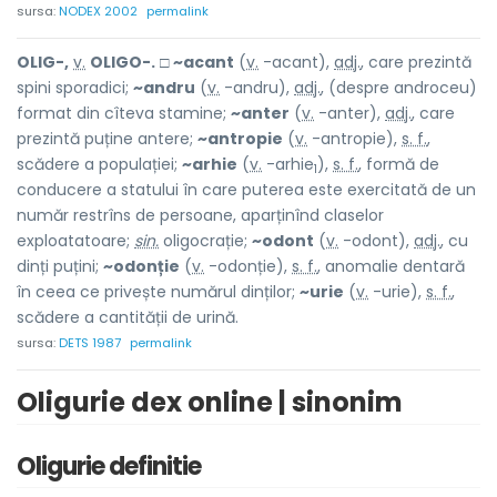
sursa:
NODEX 2002
permalink
OLIG-,
v.
OLIGO-.
□
~acant
(
v.
-acant),
adj.
, care prezintă
spini sporadici;
~andru
(
v.
-andru),
adj.
, (despre androceu)
format din cîteva stamine;
~anter
(
v.
-anter),
adj.
, care
prezintă puține antere;
~antropie
(
v.
-antropie),
s. f.
,
scădere a populației;
~arhie
(
v.
-arhie
),
s. f.
, formă de
1
conducere a statului în care puterea este exercitată de un
număr restrîns de persoane, aparținînd claselor
exploatatoare;
sin.
oligocrație;
~odont
(
v.
-odont),
adj.
, cu
dinți puțini;
~odonție
(
v.
-odonție),
s. f.
, anomalie dentară
în ceea ce privește numărul dinților;
~urie
(
v.
-urie),
s. f.
,
scădere a cantității de urină.
sursa:
DETS 1987
permalink
Oligurie dex online | sinonim
Oligurie definitie