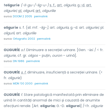
!oliguríe
(-li-gu-/-lig-u-)
s. f.
,
art.
oliguría,
g.-d.
art.
oliguríei;
pl.
oliguríi,
art.
oliguríile
sursa:
DOOM 2 2005
permalink
oliguríe
s. f. (sil. mf.
-lig-),
art.
oliguría,
g.-d. art.
oliguríei;
pl.
oliguríi,
art.
oliguríile
sursa:
Ortografic 2002
permalink
OLIGURÍE
s.f.
Diminuare a secreției urinare. [Gen.
-iei.
/ < fr.
oligurie,
cf. gr.
oligos
– puțin,
ouron
– urină].
sursa:
DN 1986
permalink
OLIGURÍE
s. f.
diminuare, insuficiență a secreției urinare. (<
fr.
oligurie
)
sursa:
MDN '00 2000
permalink
OLIGURÍE
f.
Stare patologică manifestată prin eliminare de
urină în cantități anormal de mici și cauzată de anumite
afecțiuni renale. [Art.
oliguria;
G.-D.
oligurei
] /<fr.
oligurie