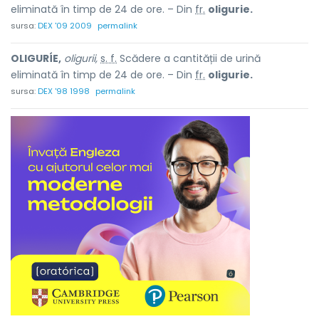
eliminată în timp de 24 de ore. – Din
fr.
oligurie.
sursa:
DEX '09 2009
permalink
OLIGURÍE,
oligurii,
s. f.
Scădere a cantității de urină
eliminată în timp de 24 de ore. – Din
fr.
oligurie.
sursa:
DEX '98 1998
permalink