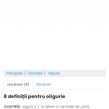
Principala
Definiție
oligurie
rezultate (8)
Declinări
8 definiții pentru
oligurie
OLIGURÍE,
oligurii,
s. f.
Scădere a cantității de urină