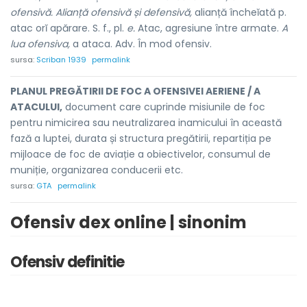
ofensivă. Alianță ofensivă și defensivă,
alianță încheĭată p.
atac orĭ apărare. S. f., pl.
e.
Atac, agresiune între armate.
A
lua ofensiva,
a ataca. Adv. În mod ofensiv.
sursa:
Scriban 1939
permalink
PLANUL PREGĂTIRII DE FOC A OFENSIVEI AERIENE / A
ATACULUI,
document care cuprinde misiunile de foc
pentru nimicirea sau neutralizarea inamicului în această
fază a luptei, durata și structura pregătirii, repartiția pe
mijloace de foc de aviație a obiectivelor, consumul de
muniție, organizarea conducerii etc.
sursa:
GTA
permalink
Ofensiv dex online | sinonim
Ofensiv definitie