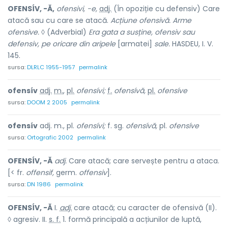
OFENSÍV, -Ă,
ofensivi, -e,
adj.
(În opoziție cu
defensiv
) Care
atacă sau cu care se atacă.
Acțiune ofensivă. Arme
ofensive.
◊ (Adverbial)
Era gata a susține, ofensiv sau
defensiv, pe oricare din aripele
[armatei]
sale.
HASDEU, I. V.
145.
sursa:
DLRLC 1955-1957
permalink
ofensív
adj.
m.
,
pl.
ofensívi;
f.
ofensívă,
pl.
ofensíve
sursa:
DOOM 2 2005
permalink
ofensív
adj. m., pl.
ofensívi;
f. sg.
ofensívă,
pl.
ofensíve
sursa:
Ortografic 2002
permalink
OFENSÍV, -Ă
adj.
Care atacă; care servește pentru a ataca.
[< fr.
offensif,
germ.
offensiv
].
sursa:
DN 1986
permalink
OFENSÍV, -Ă
I.
adj.
care atacă; cu caracter de ofensivă (II).
◊ agresiv. II.
s. f.
1. formă principală a acțiunilor de luptă,