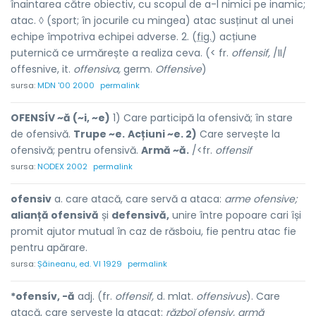
înaintarea către obiectiv, cu scopul de a-l nimici pe inamic;
atac. ◊ (sport; în jocurile cu mingea) atac susținut al unei
echipe împotriva echipei adverse. 2. (
fig.
) acțiune
puternică ce urmărește a realiza ceva. (< fr.
offensif,
/II/
offesnive, it.
offensiva,
germ.
Offensive
)
sursa:
MDN '00 2000
permalink
OFENSÍV ~ă (~i, ~e)
1) Care participă la ofensivă; în stare
de ofensivă.
Trupe ~e.
Acțiuni ~e. 2)
Care servește la
ofensivă; pentru ofensivă.
Armă ~ă.
/<fr.
offensif
sursa:
NODEX 2002
permalink
ofensiv
a. care atacă, care servă a ataca:
arme ofensive;
alianță ofensivă
și
defensivă,
unire între popoare cari își
promit ajutor mutual în caz de răsboiu, fie pentru atac fie
pentru apărare.
sursa:
Șăineanu, ed. VI 1929
permalink
*ofensív, -ă
adj. (fr.
offensif,
d. mlat.
offensivus
). Care
atacă, care servește la atacat:
războĭ ofensiv, armă