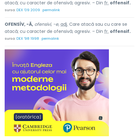
atacă; cu caracter de ofensivă; agresiv. – Din
fr.
offensif.
sursa:
DEX '09 2009
permalink
OFENSÍV, -Ă,
ofensivi, -e,
adj.
Care atacă sau cu care se
atacă; cu caracter de ofensivă; agresiv. – Din
fr.
offensif.
sursa:
DEX '98 1998
permalink