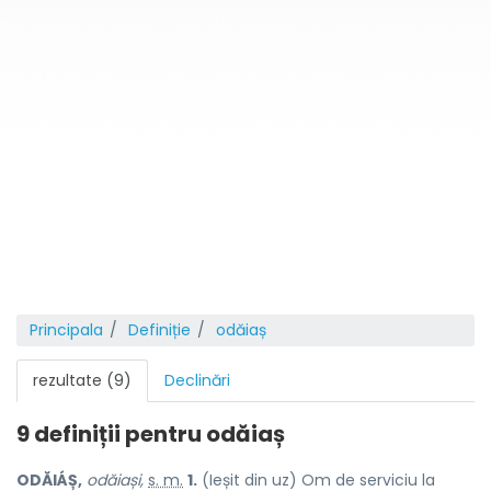
Principala
Definiție
odăiaș
rezultate (9)
Declinări
9 definiții pentru
odăiaș
ODĂIÁȘ,
odăiași,
s. m.
1.
(Ieșit din uz) Om de serviciu la