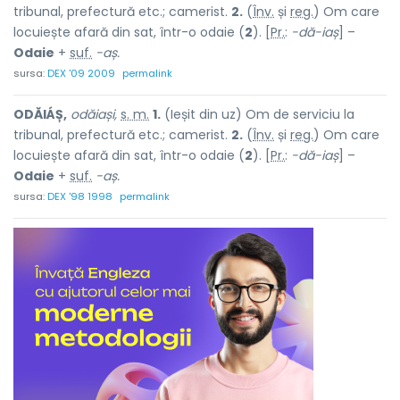
tribunal, prefectură etc.; camerist.
2.
(
Înv.
și
reg.
) Om care
locuiește afară din sat, într-o odaie (
2
). [
Pr.
:
-dă-iaș
] –
Odaie
+
suf.
-aș.
sursa:
DEX '09 2009
permalink
ODĂIÁȘ,
odăiași,
s. m.
1.
(Ieșit din uz) Om de serviciu la
tribunal, prefectură etc.; camerist.
2.
(
Înv.
și
reg.
) Om care
locuiește afară din sat, într-o odaie (
2
). [
Pr.
:
-dă-iaș
] –
Odaie
+
suf.
-aș.
sursa:
DEX '98 1998
permalink