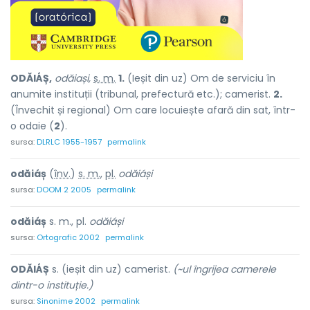
ODĂIÁȘ,
odăiași,
s. m.
1.
(Ieșit din uz) Om de serviciu în
anumite instituții (tribunal, prefectură etc.); camerist.
2.
(Învechit și regional) Om care locuiește afară din sat, într-
o odaie (
2
).
sursa:
DLRLC 1955-1957
permalink
odăiáș
(
înv.
)
s. m.
,
pl.
odăiáși
sursa:
DOOM 2 2005
permalink
odăiáș
s. m., pl.
odăiáși
sursa:
Ortografic 2002
permalink
ODĂIÁȘ
s. (ieșit din uz) camerist.
(~ul îngrijea camerele
dintr-o instituție.)
sursa:
Sinonime 2002
permalink