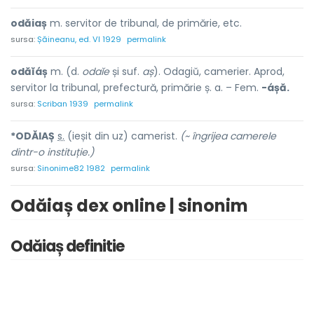
odăiaș
m. servitor de tribunal, de primărie, etc.
sursa:
Șăineanu, ed. VI 1929
permalink
odăĭáș
m. (d.
odaĭe
și suf.
aș
). Odagiŭ, camerier. Aprod,
servitor la tribunal, prefectură, primărie ș. a. – Fem.
-áșă.
sursa:
Scriban 1939
permalink
*ODĂI
A
Ș
s.
(ieșit din uz) camerist.
(~ îngrijea camerele
dintr-o instituție.)
sursa:
Sinonime82 1982
permalink
Odăiaș dex online | sinonim
Odăiaș definitie