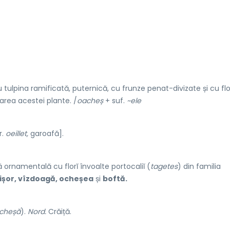
tulpina ramificată, puternică, cu frunze penat-divizate și cu flo
area acestei plante. /
oacheș
+ suf.
~ele
r.
oeillet,
garoafă].
 ornamentală cu florĭ învoalte portocaliĭ (
tagetes
) din familia
ișor, vîzdoagă, ocheșea
și
boftă.
acheșă
).
Nord.
Crăiță.