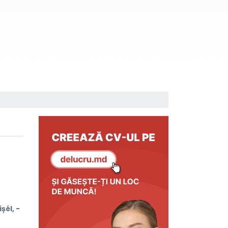
șél, -