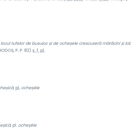
 locul tufelor de busuioc și de ocheșele crescuseră mărăcini și lo
ODOȘ, P. P. 82)
s. f.
pl.
heșícă,
pl.
ocheșéle
eșícă,
pl.
ocheșéle