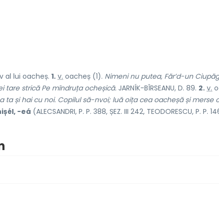
 al lui
oacheș
.
1.
v.
oacheș
(1).
Nimeni nu putea, Făr’d-un Ciupăge
ei tare strică Pe mîndruța ocheșică.
JARNÍK-BÎRSEANU, D. 89.
2.
v.
o
ca ta și hai cu noi. Copilul să-nvoi; luă oița cea oacheșă și merse 
ișél, -eá
(ALECSANDRI, P. P. 388, ȘEZ. III 242, TEODORESCU, P. P. 1
m