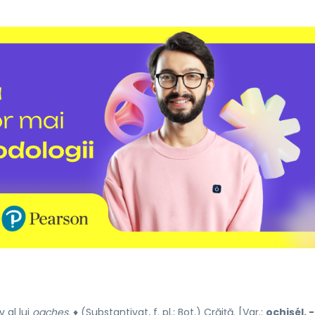
 al lui
oacheș.
♦ (Substantivat,
f.
pl.
;
Bot.
) Crăiță. [
Var.
:
ochișél, 