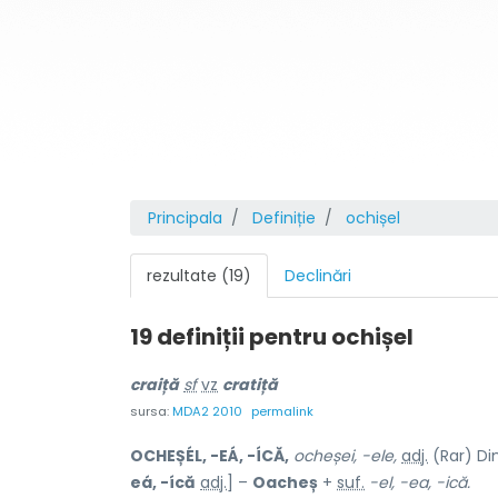
Principala
Definiție
ochișel
rezultate (19)
Declinări
19 definiții pentru
ochișel
cr
a
iță
sf
vz
cratiță
sursa:
MDA2 2010
permalink
OCHEȘÉL, -EÁ, -ÍCĂ,
ocheșei, -ele,
adj.
(Rar) Dim
eá, -ícă
adj.
] –
Oacheș
+
suf.
-el, -ea, -ică.