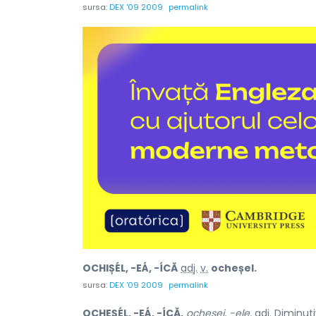
sursa:
DEX '09 2009
permalink
OCHIȘÉL, -EÁ, -ÍCĂ
adj.
v.
ocheșel.
sursa:
DEX '09 2009
permalink
OCHEȘÉL, -EÁ, -ÍCĂ,
ocheșei, -ele,
adj.
Diminutiv