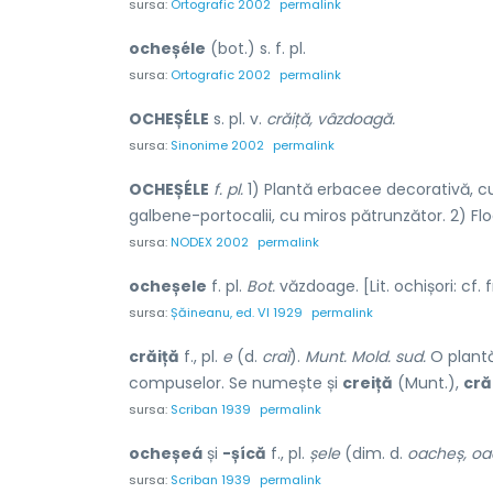
sursa:
Ortografic 2002
permalink
ocheșéle
(bot.) s. f. pl.
sursa:
Ortografic 2002
permalink
OCHEȘÉLE
s. pl. v.
crăiță, vâzdoagă.
sursa:
Sinonime 2002
permalink
OCHEȘÉLE
f. pl.
1) Plantă erbacee decorativă, cu 
galbene-portocalii, cu miros pătrunzător. 2) Flo
sursa:
NODEX 2002
permalink
ocheșele
f. pl.
Bot.
văzdoage. [Lit. ochișori: cf. f
sursa:
Șăineanu, ed. VI 1929
permalink
crăiță
f., pl.
e
(d.
craĭ
).
Munt. Mold. sud.
O plantă
compuselor. Se numește și
creiță
(Munt.),
cră
sursa:
Scriban 1939
permalink
ocheșeá
și
-șícă
f., pl.
șele
(dim. d.
oacheș, o
sursa:
Scriban 1939
permalink