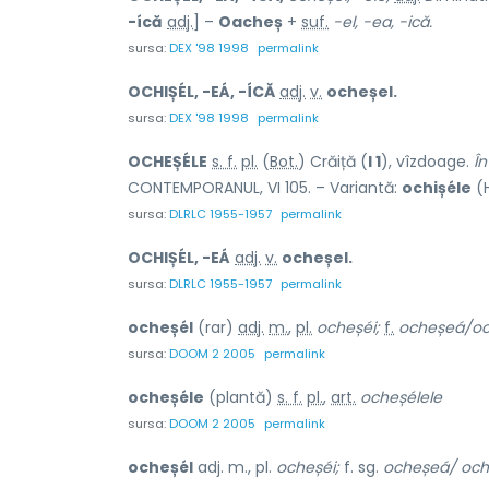
-ícă
adj.
] –
Oacheș
+
suf.
-el, -ea, -ică.
sursa:
DEX '98 1998
permalink
OCHIȘÉL, -EÁ, -ÍCĂ
adj.
v.
ocheșel.
sursa:
DEX '98 1998
permalink
OCHEȘÉLE
s. f.
pl.
(
Bot.
) Crăiță (
I 1
), vîzdoage.
În
CONTEMPORANUL, VI 105. – Variantă:
ochișéle
(H
sursa:
DLRLC 1955-1957
permalink
OCHIȘÉL, -EÁ
adj.
v.
ocheșel.
sursa:
DLRLC 1955-1957
permalink
ocheșél
(rar)
adj.
m.
,
pl.
ocheșéi;
f.
ocheșeá/oc
sursa:
DOOM 2 2005
permalink
ocheșéle
(plantă)
s. f.
pl.
,
art.
ocheșélele
sursa:
DOOM 2 2005
permalink
ocheșél
adj. m., pl.
ocheșéi;
f. sg.
ocheșeá/ och