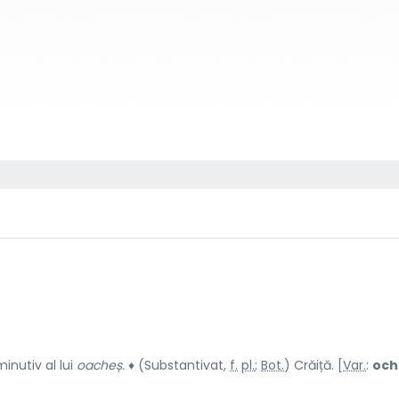
inutiv al lui
oacheș.
♦ (Substantivat,
f.
pl.
;
Bot.
) Crăiță. [
Var.
:
ochi