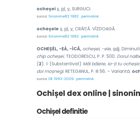
ocheș
e
i
s.
pl.
v.
SURGUCI.
sursa:
Sinonime82 1982
permalink
ocheș
e
le
s.
pl.
v.
CRĂIȚĂ. VÎZDOAGĂ.
sursa:
Sinonime82 1982
permalink
OCHEȘÉL, -EÁ, -ÍCĂ,
ocheșei, -ele,
adj.
Diminutiv
chip ocheșei.
TEODORESCU, P. P. 500.
Dorul nalb
(
2
). ◊ (Substantivat)
Măi băiete, ia-ți tu ocheși
doi moșnegi.
RETEGANUL, P. III 56. – Variantă:
och
sursa:
DE 1993-2009
permalink
Ochișel dex online | sinoni
Ochișel definitie