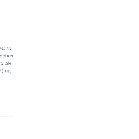
l, La
acheș
cu cei
46)
adj.