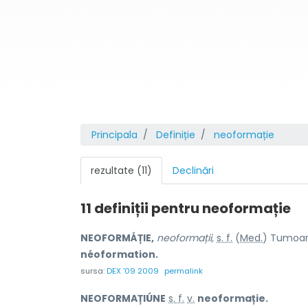
Principala
Definiție
neoformație
rezultate (11)
Declinări
11 definiții pentru
neoformație
NEOFORMÁȚIE,
neoformații,
s. f.
(
Med.
) Tumoar
néoformation.
sursa:
DEX '09 2009
permalink
NEOFORMAȚIÚNE
s. f.
v.
neoformație.