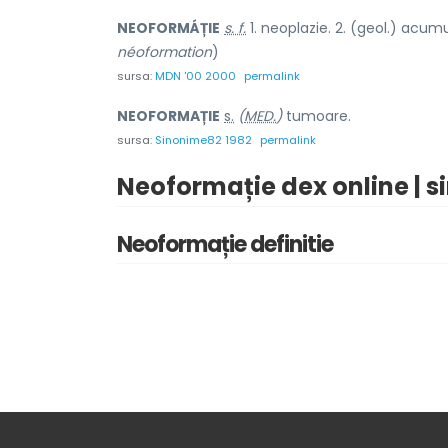
NEOFORMÁȚIE
s. f.
1. neoplazie. 2. (geol.) acumul
néoformation
)
sursa:
MDN '00 2000
permalink
NEOFORM
A
ȚIE
s.
(
MED.
)
tumoare.
sursa:
Sinonime82 1982
permalink
Neoformație dex online | 
Neoformație definitie