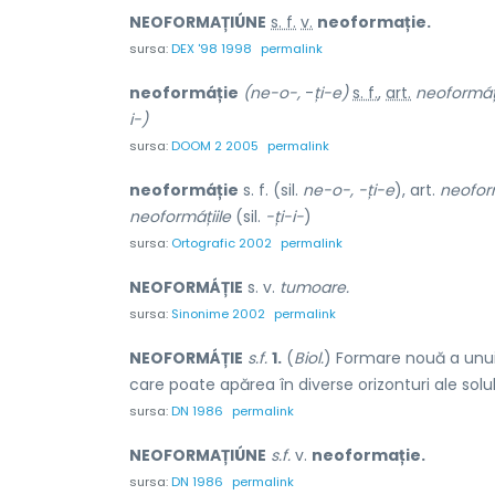
NEOFORMAȚIÚNE
s. f.
v.
neoformație.
sursa:
DEX '98 1998
permalink
neoformáție
(ne-o-,
-
ți-e)
s. f.
,
art.
neoformáț
i-)
sursa:
DOOM 2 2005
permalink
neoformáție
s. f. (sil.
ne-o-, -ți-e
), art.
neofor
neoformáțiile
(sil.
-ți-i-
)
sursa:
Ortografic 2002
permalink
NEOFORMÁȚIE
s. v.
tumoare.
sursa:
Sinonime 2002
permalink
NEOFORMÁȚIE
s.f.
1.
(
Biol.
) Formare nouă a unui
care poate apărea în diverse orizonturi ale solu
sursa:
DN 1986
permalink
NEOFORMAȚIÚNE
s.f.
v.
neoformație.
sursa:
DN 1986
permalink