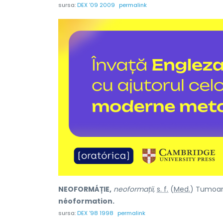
sursa:
DEX '09 2009
permalink
NEOFORMÁȚIE,
neoformații,
s. f.
(
Med.
) Tumoar
néoformation.
sursa:
DEX '98 1998
permalink