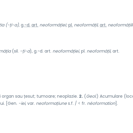
ia
(-ți-a),
g.-d.
art.
neoformáției;
pl.
neoformáții,
art.
neoformáțiil
máția
(sil.
-ți-a
), g.-d. art.
neoformáției,
pl.
neoformáții,
art.
 organ sau țesut; tumoare; neoplazie.
2.
(
Geol.
) Acumulare (loc
lui. [Gen.
-iei,
var.
neoformațiune
s.f. / < fr.
néoformation
].