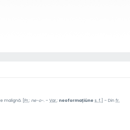
e malignă. [
Pr.
:
ne-o-.
–
Var.
:
neoformațiúne
s. f.
] – Din
fr.