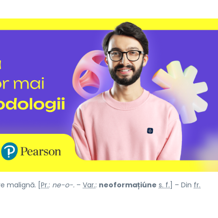
e malignă. [
Pr.
:
ne-o-.
–
Var.
:
neoformațiúne
s. f.
] – Din
fr.