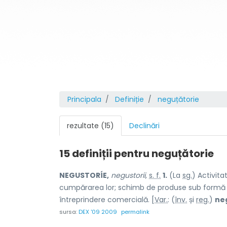
Principala
Definiție
neguțătorie
rezultate (15)
Declinări
15 definiții pentru
neguțătorie
NEGUSTORÍE,
negustorii,
s. f.
1.
(La
sg.
) Activita
cumpărarea lor; schimb de produse sub formă 
întreprindere comercială. [
Var.
: (
înv.
și
reg.
)
ne
sursa:
DEX '09 2009
permalink