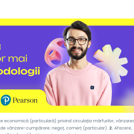
te economică (particulară) privind circulația mărfurilor, vânzarea
de vânzare-cumpărare; negoț, comerț (particular).
2.
Afacere,