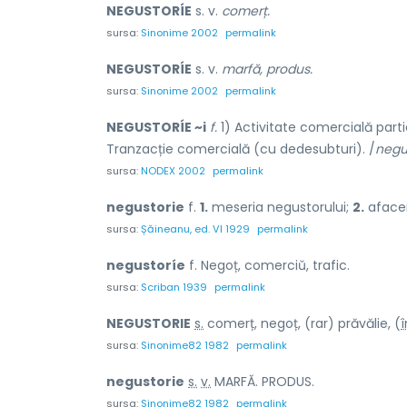
NEGUSTORÍE
s. v.
comerț.
sursa:
Sinonime 2002
permalink
NEGUSTORÍE
s. v.
marfă, produs.
sursa:
Sinonime 2002
permalink
NEGUSTORÍE ~i
f.
1) Activitate comercială parti
Tranzacție comercială (cu dedesubturi). /
negu
sursa:
NODEX 2002
permalink
negustorie
f.
1.
meseria negustorului;
2.
afacer
sursa:
Șăineanu, ed. VI 1929
permalink
negustoríe
f. Negoț, comerciŭ, trafic.
sursa:
Scriban 1939
permalink
NEGUSTOR
I
E
s.
comerț, negoț, (rar) prăvăl
i
e, (
î
sursa:
Sinonime82 1982
permalink
negustor
i
e
s.
v.
MARFĂ. PRODUS.
sursa:
Sinonime82 1982
permalink