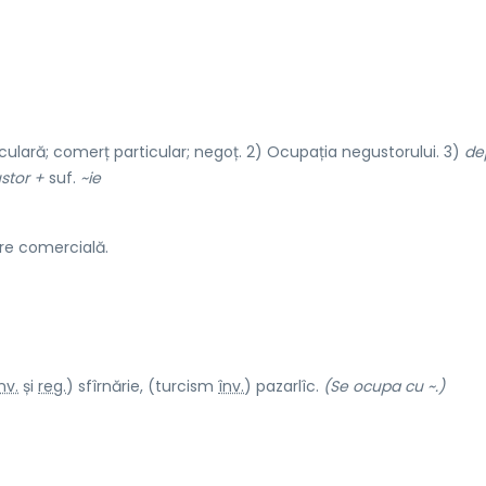
culară; comerț particular; negoț. 2) Ocupația negustorului. 3)
de
stor +
suf.
~ie
e comercială.
nv.
și
reg.
) sfîrnăr
i
e, (turcism
înv.
) pazarl
î
c.
(Se ocupa cu ~.)