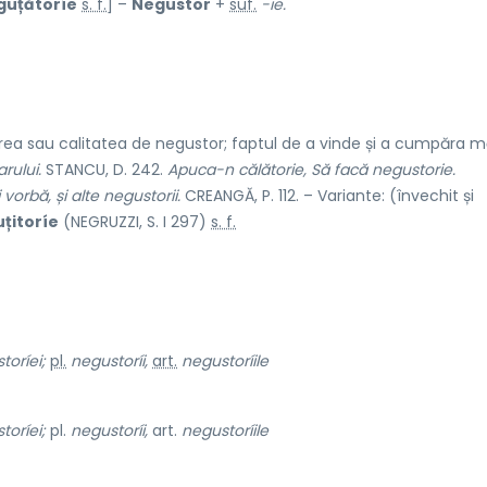
guțătoríe
s. f.
] –
Negustor
+
suf.
-ie.
rea sau calitatea de negustor; faptul de a vinde și a cumpăra mă
rului.
STANCU, D. 242.
Apuca-n călătorie, Să facă negustorie.
 vorbă, și alte negustorii.
CREANGĂ, P. 112. – Variante: (învechit și
țitoríe
(NEGRUZZI, S. I 297)
s. f.
toríei;
pl.
negustoríi,
art.
negustoríile
toríei;
pl.
negustoríi,
art.
negustoríile