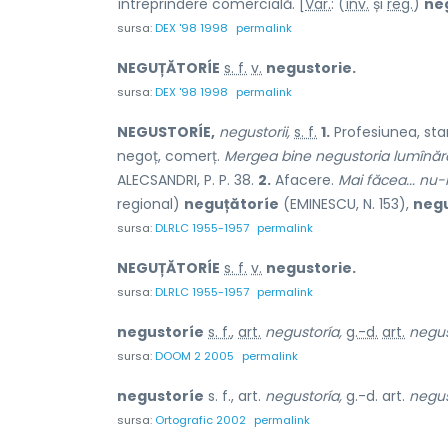
întreprindere comercială. [
Var.
: (
înv.
și
reg.
)
ne
sursa:
DEX '98 1998
permalink
NEGUȚĂTORÍE
s. f.
v.
negustorie.
sursa:
DEX '98 1998
permalink
NEGUSTORÍE,
negustorii,
s. f.
1.
Profesiunea, sta
negoț, comerț.
Mergea bine negustoria lumînăra
ALECSANDRI, P. P. 38.
2.
Afacere.
Mai făcea... nu-i
regional)
neguțătoríe
(EMINESCU, N. 153),
negu
sursa:
DLRLC 1955-1957
permalink
NEGUȚĂTORÍE
s. f.
v.
negustorie.
sursa:
DLRLC 1955-1957
permalink
negustoríe
s. f.
,
art.
negustoría,
g.-d.
art.
negus
sursa:
DOOM 2 2005
permalink
negustoríe
s. f., art.
negustoría,
g.-d. art.
negus
sursa:
Ortografic 2002
permalink