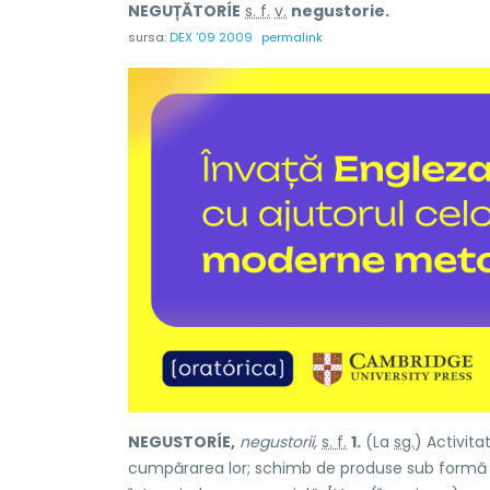
NEGUȚĂTORÍE
s. f.
v.
negustorie.
sursa:
DEX '09 2009
permalink
NEGUSTORÍE,
negustorii,
s. f.
1.
(La
sg.
) Activita
cumpărarea lor; schimb de produse sub formă 