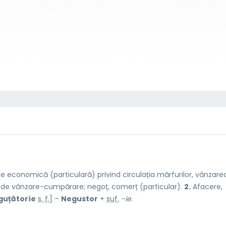
te economică (particulară) privind circulația mărfurilor, vânzarea
de vânzare-cumpărare; negoț, comerț (particular).
2.
Afacere,
guțătoríe
s. f.
] –
Negustor
+
suf.
-ie.