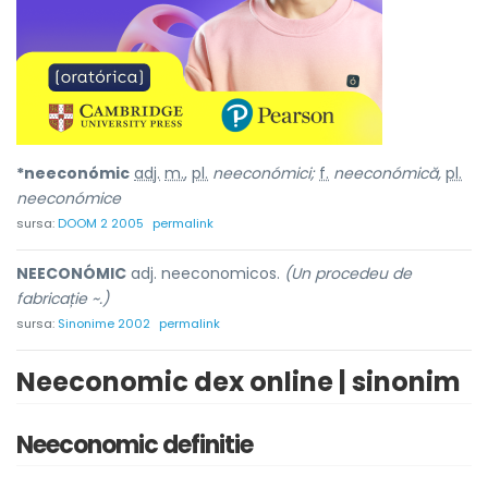
*neeconómic
adj.
m.
,
pl.
neeconómici;
f.
neeconómică,
pl.
neeconómice
sursa:
DOOM 2 2005
permalink
NEECONÓMIC
adj. neeconomicos.
(Un procedeu de
fabricație ~.)
sursa:
Sinonime 2002
permalink
Neeconomic dex online | sinonim
Neeconomic definitie