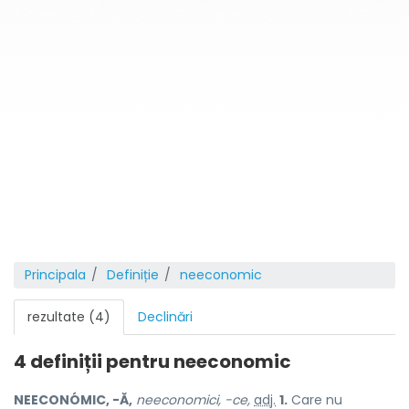
Principala
Definiție
neeconomic
rezultate (4)
Declinări
4 definiții pentru
neeconomic
NEECONÓMIC, -Ă,
neeconomici, -ce,
adj.
1.
Care nu