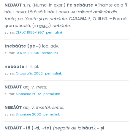
NEBĂÚT
s. n.
(Numai în
expr.
)
Pe nebăute
= înainte de a fi
băut ceva; fără să fi băut ceva.
Au mîncat amîndoi din
toate, pe tăcute și pe nebăute.
CARAGIALE, O. III 63. – Formă
gramaticală: (în
expr.
)
nebăute.
sursa:
DLRLC 1955-1957
permalink
!nebăúte
(pe ~)
loc. adv.
sursa:
DOOM 2 2005
permalink
nebăúte
s. n. pl.
sursa:
Ortografic 2002
permalink
NEBĂÚT
adj. v.
treaz.
sursa:
Sinonime 2002
permalink
NEBĂÚT
adj. v.
însetat, setos.
sursa:
Sinonime 2002
permalink
NEBĂÚT ~tă (~ți,
~te)
(negativ de la
băut
):
~ și