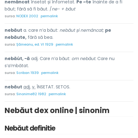
nemâncat
însetat și înfometat.
Pe ~te
înainte de a fi
băut; fără să fi băut. /
ne- + băut
sursa:
NODEX 2002
permalink
nebăut
a. care n’a băut:
nebăut și nemâncat;
pe
nebăute,
fără să bea.
sursa:
Șăineanu, ed. VI 1929
permalink
nebăút, -ă
adj. Care n’a băut:
om nebăut.
Care nu
s’a’mbătat.
sursa:
Scriban 1939
permalink
nebă
u
t
adj.
v.
ÎNSETAT. SETOS.
sursa:
Sinonime82 1982
permalink
Nebăut dex online | sinonim
Nebăut definitie