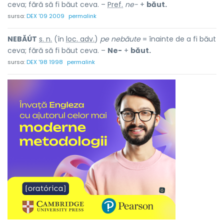
ceva; fără să fi băut ceva. –
Pref.
ne-
+
băut.
sursa:
DEX '09 2009
permalink
NEBĂÚT
s. n.
(în
loc. adv.
)
pe nebăute
= înainte de a fi băut
ceva; fără să fi băut ceva. –
Ne-
+
băut.
sursa:
DEX '98 1998
permalink