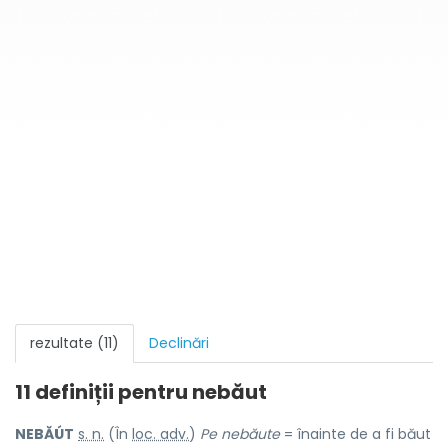
rezultate (11)
Declinări
11 definiții pentru
nebăut
NEBĂÚT
s. n.
(În
loc. adv.
)
Pe nebăute
= înainte de a fi băut