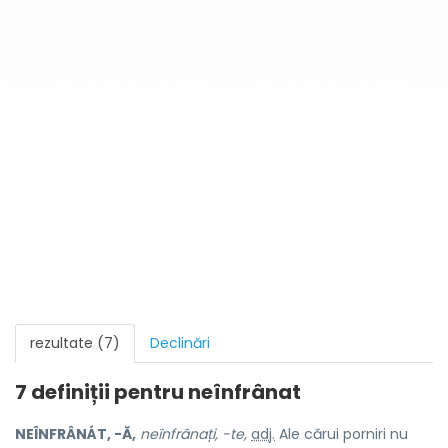
rezultate (7)
Declinări
7 definiții pentru
neînfrânat
NEÎNFRÂNÁT, -Ă,
neînfrânați, -te,
adj.
Ale cărui porniri nu