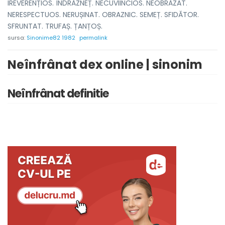
IREVERENȚIOS. ÎNDRĂZNEȚ. NECUVIINCIOS. NEOBRĂZAT.
NERESPECTUOS. NERUȘINAT. OBRAZNIC. SEMEȚ. SFIDĂTOR.
SFRUNTAT. TRUFAȘ. ȚANȚOȘ.
sursa:
Sinonime82 1982
permalink
Neînfrânat dex online | sinonim
Neînfrânat definitie