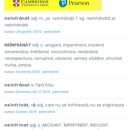
neînfrânát
adj. m., pl.
neînfrânáți;
f. sg.
neînfrânátă,
pl.
neînfrânáte
sursa:
Ortografic 2002
permalink
NEÎNFRÂNÁT
adj. v.
arogant, impertinent, insolent,
ireverențios, îndrăzneț, necuviincios, neobrăzat,
nerespectuos, nerușinat, obraznic, semeț, sfidător, sfruntat,
trufaș, țanțoș.
sursa:
Sinonime 2002
permalink
neînfrânat
a. fără frâu.
sursa:
Șăineanu, ed. VI 1929
permalink
neînfrînát, -ă
adj. care nu se înfrînează, nu se stăpînește.
sursa:
Scriban 1939
permalink
neînfrîn
a
t
adj.
v.
AROGANT. ÎMPERTINENT. INSOLENT.