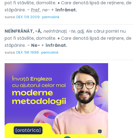
pot fi stăvilite, domolite. ♦ Care denotă lipsă de reținere, de
stăpânire. –
Pref.
ne-
+
înfrânat.
sursa:
DEX '09 2009
permalink
NEÎNFRÂNÁT, -Ă,
neînfrânați, -te,
adj.
Ale cărui porniri nu
pot fi stăvilite, domolite. ♦ Care denotă lipsă de reținere, de
stăpânire. –
Ne-
+
înfrânat.
sursa:
DEX '98 1998
permalink