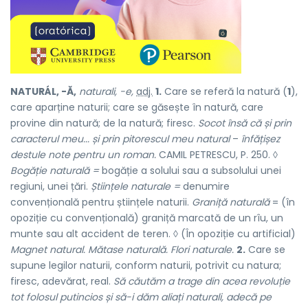
NATURÁL, -Ă,
naturali, -e,
adj.
1.
Care se referă la natură (
1
),
care aparține naturii; care se găsește în natură, care
provine din natură; de la natură; firesc.
Socot însă că și prin
caracterul meu...
și prin pitorescul meu natural
–
înfățișez
destule note pentru un roman.
CAMIL PETRESCU, P. 250. ◊
Bogăție naturală =
bogăție a solului sau a subsolului unei
regiuni, unei țări.
Științele naturale =
denumire
convențională pentru științele naturii.
Graniță naturală
= (în
opoziție cu
convențională
) graniță marcată de un rîu, un
munte sau alt accident de teren. ◊ (În opoziție cu
artificial
)
Magnet natural. Mătase naturală. Flori naturale.
2.
Care se
supune legilor naturii, conform naturii, potrivit cu natura;
firesc, adevărat, real.
Să căutăm a trage din acea revoluție
tot folosul putincios și să-i dăm aliați naturali, adecă pe