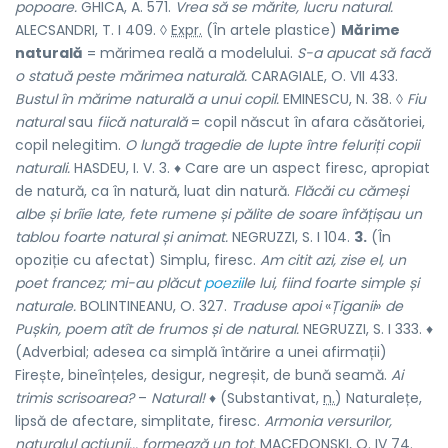
popoare.
GHICA, A. 571.
Vrea să se mărite, lucru natural.
ALECSANDRI, T. I 409. ◊
Expr.
(În artele plastice)
Mărime
naturală
= mărimea reală a modelului.
S-a apucat să facă
o statuă peste mărimea naturală.
CARAGIALE, O. VII 433.
Bustul în mărime naturală a unui copil.
EMINESCU, N. 38. ◊
Fiu
natural
sau
fiică naturală
= copil născut în afara căsătoriei,
copil nelegitim.
O lungă tragedie de lupte între feluriți copii
naturali.
HASDEU, I. V. 3. ♦ Care are un aspect firesc, apropiat
de natură, ca în natură, luat din natură.
Flăcăi cu cămeși
albe și brîie late, fete rumene și pălite de soare înfățișau un
tablou foarte natural și animat.
NEGRUZZI, S. I 104.
3.
(În
opoziție cu
afectat
) Simplu, firesc.
Am citit azi, zise el, un
poet francez; mi-au plăcut
poezii
le lui, fiind foarte simple și
naturale.
BOLINTINEANU, O. 327.
Traduse apoi
«
Țiganii
»
de
Pușkin, poem atît de frumos și de natural.
NEGRUZZI, S. I 333. ♦
(Adverbial; adesea ca simplă întărire a unei afirmații)
Firește, bineînțeles, desigur, negreșit, de bună seamă.
Ai
trimis scrisoarea?
–
Natural!
♦ (Substantivat,
n.
) Naturalețe,
lipsă de afectare, simplitate, firesc.
Armonia versurilor,
naturalul acțiunii... formează un tot.
MACEDONSKI, O. IV 74.