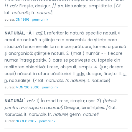
//
adv.
Firește, desigur. //
s.n.
Naturalețe, simplititate. [Cf.
lat.
naturalis,
fr.
naturel
].
sursa:
DN 1986
permalink
NATURÁL, -Ă
I.
adj.
1. referitor la natură, specific naturii. ◊
creat de natură. ♦ științe ~e = ansamblu de științe care
studiază fenomenele lumii înconjurătoare, lumea organică
și anorganică; științele naturii. 2. (mat.) număr ~ = fiecare
număr întreg pozitiv. 3. care se potrivește cu faptele din
realitatea obiectivă; firesc, obișnuit, simplu. 4. (jur.; despre
copii) născut în afara căsătoriei. II.
adv.
desigur, firește. III.
s.
n.
naturalețe. (< lat.
naturalis. fr. naturel,
it.
naturale
)
sursa:
MDN '00 2000
permalink
1
NATURÁL
adv.
1) În mod firesc; simplu; ușor. 2)
(folosit
pentru a-și exprima acordul)
Desigur, bineînțeles. /<lat.
naturalis,
it.
naturale,
fr.
naturel,
germ.
naturell
sursa:
NODEX 2002
permalink