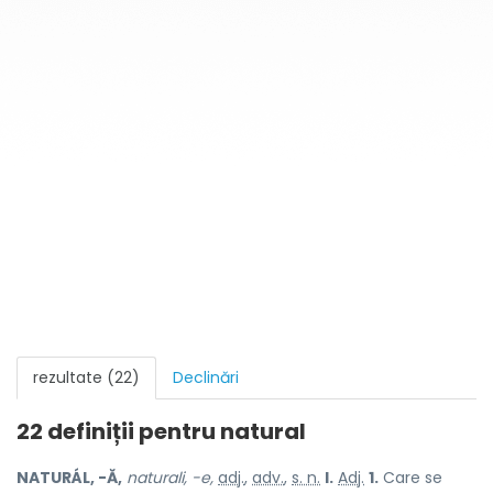
rezultate (22)
Declinări
22 definiții pentru
natural
NATURÁL, -Ă,
naturali, -e,
adj.
,
adv.
,
s. n.
I.
Adj.
1.
Care se