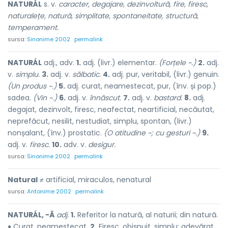
NATURÁL
s. v.
caracter, degajare, dezinvoltură, fire, firesc,
naturalețe, natură, simplitate, spontaneitate, structură,
temperament.
sursa:
Sinonime 2002
permalink
NATURÁL
adj., adv.
1.
adj. (livr.) elementar.
(Forțele ~.)
2.
adj.
v.
simplu.
3.
adj. v.
sălbatic.
4.
adj. pur, veritabil, (livr.) genuin.
(Un produs ~.)
5.
adj. curat, neamestecat, pur, (înv. și pop.)
sadea.
(Vin ~.)
6.
adj. v.
înnăscut.
7.
adj. v.
bastard.
8.
adj.
degajat, dezinvolt, firesc, neafectat, neartificial, necăutat,
neprefăcut, nesilit, nestudiat, simplu, spontan, (livr.)
nonșalant, (înv.) prostatic.
(O atitudine ~; cu gesturi ~.)
9.
adj. v.
firesc.
10.
adv. v.
desigur.
sursa:
Sinonime 2002
permalink
Natural
≠ artificial, miraculos, nenatural
sursa:
Antonime 2002
permalink
NATURÁL, -Ă
adj.
1.
Referitor la natură, al naturii; din natură.
♦ Curat, neamestecat.
2.
Firesc, obișnuit, simplu; adevărat.