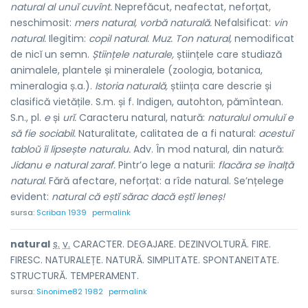
natural al unuĭ cuvînt.
Neprefăcut, neafectat, neforțat,
neschimosit:
mers natural, vorbă naturală.
Nefalsificat:
vin
natural.
Ilegitim:
copil natural. Muz. Ton natural,
nemodificat
de nicĭ un semn.
Științele naturale,
științele care studiază
animalele, plantele și mineralele (zoologia, botanica,
mineralogia ș.a.).
Istoria naturală,
știința care descrie și
clasifică vietățile. S.m. și f. Indigen, autohton, pămîntean.
S.n., pl.
e
și
urĭ.
Caracteru natural, natură:
naturalul omuluĭ e
să fie sociabil.
Naturalitate, calitatea de a fi natural:
acestuĭ
tabloŭ îi lipsește naturalu.
Adv. În mod natural, din natură:
Jidanu e natural zaraf.
Pintr’o lege a naturii:
flacăra se înalță
natural.
Fără afectare, neforțat: a rîde natural. Se’nțelege
evident:
natural că eștĭ sărac dacă eștĭ leneș!
sursa:
Scriban 1939
permalink
natur
a
l
s.
v.
CARACTER. DEGAJARE. DEZINVOLTURĂ. FIRE.
FIRESC. NATURALEȚE. NATURĂ. SIMPLITATE. SPONTANEITATE.
STRUCTURĂ. TEMPERAMENT.
sursa:
Sinonime82 1982
permalink