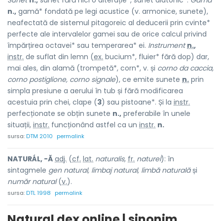
Sunet
n.,
sunet fără nici o alterație*, sunet diatonic*.
Gamă
n.,
gamă* fondată pe legi acustice (v. armonice, sunete),
neafectată de sistemul pitagoreic al deducerii prin cvinte*
perfecte ale intervalelor gamei sau de orice calcul privind
împărțirea octavei* sau temperarea* ei.
Instrument
n.
,
instr.
de suflat din lemn (
ex.
bucium*, fluier* fără dop) dar,
mai ales, din alamă (trompetă*, corn*, v. și
corno da caccia,
corno postiglione, corno signale
), ce emite sunete
n.
prin
simpla presiune a aerului în tub și fără modificarea
acestuia prin chei, clape (
3
) sau pistoane*. Și la
instr.
perfecționate se obțin sunete
n.,
preferabile în unele
situații,
instr.
funcționând astfel ca un
instr.
n.
sursa:
DTM 2010
permalink
NATURÁL, -Ă
adj.
(
cf.
lat.
naturalis,
fr.
naturel
): în
sintagmele
gen natural, limbaj natural, limbă naturală
și
număr natural
(
v.
).
sursa:
DTL 1998
permalink
Natural dex online | sinonim