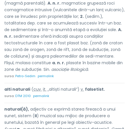
(magmă parentală).
A. n. r.
magmatice grupează roci
comagmatice intrusive (vulcanitele dintr-un lanț vulcanic),
care se înrudesc prin proprietățile lor;
2.
(sedim.),
totalitatea dep. care se acumulează succesiv într-un baz.
de sedimentare și într-o anumită etapă a evoluției sale.
A.
n. r.
sedimentare oferă indicații asupra condițiilor
tectostructurale în care a fost plasat baz. (zonă de craton
sau zonă de orogen, zonă de rift, zonă de subducție, zonă
de coliziune) și asupra paleomediilor de sedi-mentare.
Flișul, molasa constitue
a. n. r.
plasate în bazine mobile din
zone de subducție. Sin.
asociație litologică.
sursa:
Petro-Sedim
permalink
alti naturali
(
cuv.
it.
„altiști naturali”)
v.
falsetist.
sursa:
DTM 2010
permalink
natural(ă),
adjectiv ce exprimă starea firească a unui
sunet, sistem (
II
) muzical sau mijloc de producere a
sunetului, bazată în general pe legi obiectiv-acustice.