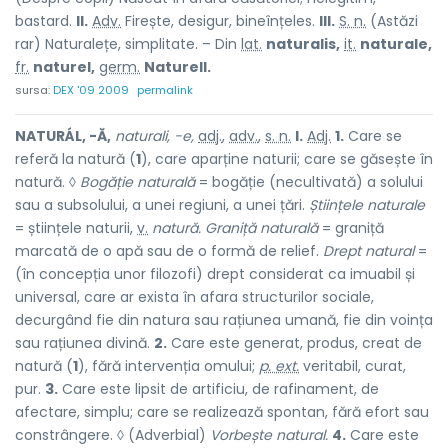
bastard.
II.
Adv.
Firește, desigur, bineînțeles.
III.
S. n.
(Astăzi
rar) Naturalețe, simplitate. – Din
lat.
naturalis,
it.
naturale,
fr.
naturel,
germ.
Naturell.
sursa:
DEX '09 2009
permalink
NATURÁL, -Ă,
naturali, -e,
adj.
,
adv.
,
s. n.
I.
Adj.
1.
Care se
referă la natură (
1
), care aparține naturii; care se găsește în
natură. ◊
Bogăție naturală
= bogăție (necultivată) a solului
sau a subsolului, a unei regiuni, a unei țări.
Științele naturale
= științele naturii,
v.
natură. Graniță naturală
= graniță
marcată de o apă sau de o formă de relief.
Drept natural
=
(în concepția unor filozofi) drept considerat ca imuabil și
universal, care ar exista în afara structurilor sociale,
decurgând fie din natura sau rațiunea umană, fie din voința
sau rațiunea divină.
2.
Care este generat, produs, creat de
natură (
1
), fără intervenția omului;
p. ext.
veritabil, curat,
pur.
3.
Care este lipsit de artificiu, de rafinament, de
afectare, simplu; care se realizează spontan, fără efort sau
constrângere. ◊ (Adverbial)
Vorbește natural.
4.
Care este