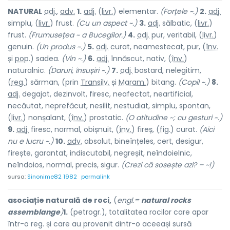
NATUR
A
L
adj.
,
adv.
1.
adj.
(
livr.
) element
a
r.
(Forțele ~.)
2.
adj.
simplu, (
livr.
) frust.
(Cu un aspect ~.)
3.
adj.
sălbatic, (
livr.
)
frust.
(Frumusețea ~ a Bucegilor.)
4.
adj.
pur, veritabil, (
livr.
)
genu
i
n.
(Un produs ~.)
5.
adj.
curat, neamestecat, pur, (
înv.
și
pop.
) sade
a
.
(Vin ~.)
6.
adj.
înnăscut, nativ, (
înv.
)
natur
a
lnic.
(Daruri, însușiri ~.)
7.
adj.
bastard, nelegitim,
(
reg.
) sărm
a
n, (prin
Transilv.
și
Maram.
) bit
a
ng.
(Copil ~.)
8.
adj.
degajat, dezinvolt, firesc, neafectat, neartificial,
necăutat, neprefăcut, nesilit, nestudiat, simplu, spontan,
(
livr.
) nonșal
a
nt, (
înv.
) prost
a
tic.
(O atitudine ~; cu gesturi ~.)
9.
adj.
firesc, normal, obișnuit, (
înv.
) f
i
reș, (
fig.
) cur
a
t.
(Aici
nu e lucru ~.)
10.
adv.
absolut, bineînțeles, cert, desigur,
firește, garantat, indiscutabil, negreșit, neîndoielnic,
neîndoios, normal, precis, sigur.
(Crezi că sosește azi? – ~!)
sursa:
Sinonime82 1982
permalink
asociație naturală de roci,
(
engl.=
natural rocks
assemblange
)
1.
(petrogr.), totalitatea rocilor care apar
într-o reg. și care au provenit dintr-o aceeași sursă