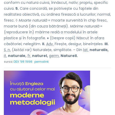
conform cu natura cuiva, înnăscut, nativ; propriu, specific
cuiva.
5.
Care concordă, se potrivește cu faptele din
realitatea obiectivă, cu ordinea firească a lucrurilor; normal,
firesc. ◊
Moarte naturală
= moarte survenită în chip firesc,
moarte bună (din cauza bătrâneții).
Mărime naturală
=
(reproducere în) mărime reală a modelului în artele
plastice și în fotografie. ♦ (Despre copii) Născut în afara
căsătoriei; nelegitim.
II.
Adv.
Firește, desigur, bineînțeles.
III.
S. n.
(Astăzi rar) Naturalețe, simplitate. – Din
lat.
naturalis,
it.
naturale,
fr.
naturel,
germ.
Naturell.
sursa:
DEX '98 1998
permalink