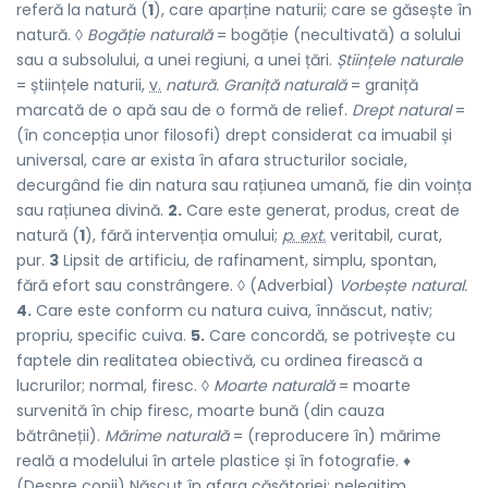
referă la natură (
1
), care aparține naturii; care se găsește în
natură. ◊
Bogăție naturală
= bogăție (necultivată) a solului
sau a subsolului, a unei regiuni, a unei țări.
Științele naturale
= științele naturii,
v.
natură. Graniță naturală
= graniță
marcată de o apă sau de o formă de relief.
Drept natural
=
(în concepția unor filosofi) drept considerat ca imuabil și
universal, care ar exista în afara structurilor sociale,
decurgând fie din natura sau rațiunea umană, fie din voința
sau rațiunea divină.
2.
Care este generat, produs, creat de
natură (
1
), fără intervenția omului;
p. ext.
veritabil, curat,
pur.
3
Lipsit de artificiu, de rafinament, simplu, spontan,
fără efort sau constrângere. ◊ (Adverbial)
Vorbește natural.
4.
Care este conform cu natura cuiva, înnăscut, nativ;
propriu, specific cuiva.
5.
Care concordă, se potrivește cu
faptele din realitatea obiectivă, cu ordinea firească a
lucrurilor; normal, firesc. ◊
Moarte naturală
= moarte
survenită în chip firesc, moarte bună (din cauza
bătrâneții).
Mărime naturală
= (reproducere în) mărime
reală a modelului în artele plastice și în fotografie. ♦
(Despre copii) Născut în afara căsătoriei; nelegitim,