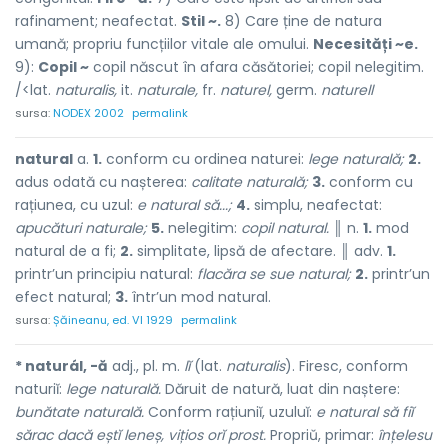
rafinament; neafectat.
Stil ~.
8) Care ține de natura
umană; propriu funcțiilor vitale ale omului.
Necesități ~e.
9):
Copil ~
copil născut în afara căsătoriei; copil nelegitim.
/<lat.
naturalis,
it.
naturale,
fr.
naturel,
germ.
naturell
sursa:
NODEX 2002
permalink
natural
a.
1.
conform cu ordinea naturei:
lege naturală;
2.
adus odată cu nașterea:
calitate naturală;
3.
conform cu
rațiunea, cu uzul:
e natural să...;
4.
simplu, neafectat:
apucături naturale;
5.
nelegitim:
copil natural.
║ n.
1.
mod
natural de a fi;
2.
simplitate, lipsă de afectare. ║ adv.
1.
printr’un principiu natural:
flacăra se sue natural;
2.
printr’un
efect natural;
3.
într’un mod natural.
sursa:
Șăineanu, ed. VI 1929
permalink
* naturál, -ă
adj., pl. m.
lĭ
(lat.
naturalis
). Firesc, conform
naturiĭ:
lege naturală.
Dăruit de natură, luat din naștere:
bunătate naturală.
Conform rațiuniĭ, uzuluĭ:
e natural să fiĭ
sărac dacă eștĭ leneș, vițios orĭ prost.
Propriŭ, primar:
înțelesu