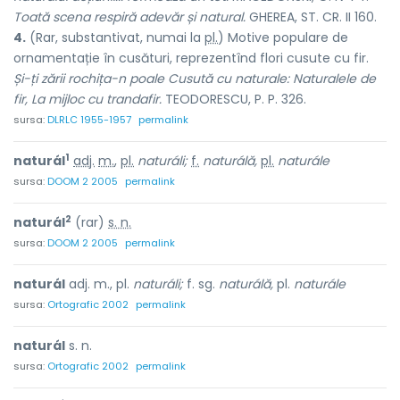
Toată scena respiră adevăr și natural.
GHEREA, ST. CR. II 160.
4.
(Rar, substantivat, numai la
pl.
) Motive populare de
ornamentație în cusături, reprezentînd flori cusute cu fir.
Și-ți zării rochița-n poale Cusută cu naturale: Naturalele de
fir, La mijloc cu trandafir.
TEODORESCU, P. P. 326.
sursa:
DLRLC 1955-1957
permalink
1
naturál
adj.
m.
,
pl.
naturáli;
f.
naturálă,
pl.
naturále
sursa:
DOOM 2 2005
permalink
2
naturál
(rar)
s. n.
sursa:
DOOM 2 2005
permalink
naturál
adj. m., pl.
naturáli;
f. sg.
naturálă,
pl.
naturále
sursa:
Ortografic 2002
permalink
naturál
s. n.
sursa:
Ortografic 2002
permalink