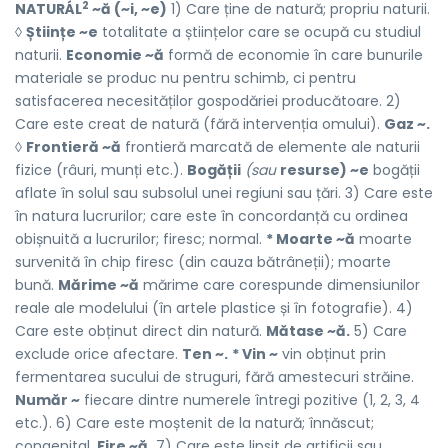
2
NATURÁL
~ă (~i, ~e)
1) Care ține de natură; propriu naturii.
◊
Științe ~e
totalitate a științelor care se ocupă cu studiul
naturii.
Economie ~ă
formă de economie în care bunurile
materiale se produc nu pentru schimb, ci pentru
satisfacerea necesităților gospodăriei producătoare. 2)
Care este creat de natură (fără intervenția omului).
Gaz ~.
◊
Frontieră ~ă
frontieră marcată de elemente ale naturii
fizice (râuri, munți etc.).
Bogății
(sau
resurse) ~e
bogății
aflate în solul sau subsolul unei regiuni sau țări. 3) Care este
în natura lucrurilor; care este în concordanță cu ordinea
obișnuită a lucrurilor; firesc; normal.
* Moarte ~ă
moarte
survenită în chip firesc (din cauza bătrâneții); moarte
bună.
Mărime ~ă
mărime care corespunde dimensiunilor
reale ale modelului (în artele plastice și în fotografie). 4)
Care este obținut direct din natură.
Mătase ~ă.
5) Care
exclude orice afectare.
Ten ~.
* Vin ~
vin obținut prin
fermentarea sucului de struguri, fără amestecuri străine.
Număr ~
fiecare dintre numerele întregi pozitive (1, 2, 3, 4
etc.). 6) Care este moștenit de la natură; înnăscut;
congenital.
Fire ~ă.
7) Care este lipsit de artificii sau