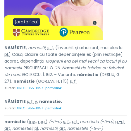
NAMÉSTIE,
namestii,
s. f.
(Învechit și arhaizant, mai ales la
pl.
) Casă, clădire cu toate dependințele ei; (prin restricție)
acaret, dependință.
Moșneni era cei mai vechi ca locuri și cu
namestii.
PISCUPESCU, O. 25.
Namestii de fabrice cu felurimi
de mori.
GOLESCU, Î. 162. – Variante:
năméstie
(DEȘLIU, G.
27),
neméstie
(GORJAN, H. I 15)
s. f.
sursa:
DLRLC 1955-1957
permalink
NĂMÉSTIE
s. f.
v.
namestie.
sursa:
DLRLC 1955-1957
permalink
naméstie
(
înv.
,
reg.
)
(-ti-e)
s. f.
,
art.
naméstia
(-ti-a),
g.-d.
art.
naméstiei;
pl.
naméstii,
art.
naméstiile (-ti-i-)