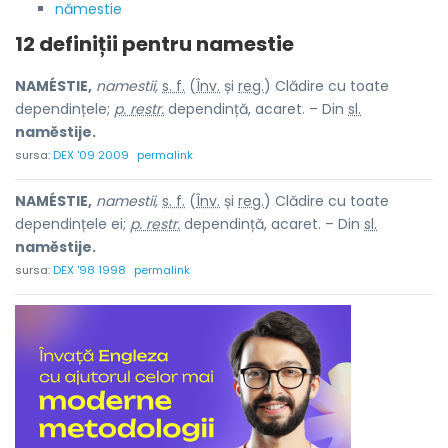
nămestie
12 definiții pentru
namestie
NAMÉSTIE,
namestii,
s. f.
(
Înv.
și
reg.
) Clădire cu toate
dependințele;
p. restr.
dependință, acaret. – Din
sl.
namĕstije.
sursa:
DEX '09 2009
permalink
NAMÉSTIE,
namestii,
s. f.
(
Înv.
și
reg.
) Clădire cu toate
dependințele ei;
p. restr.
dependință, acaret. – Din
sl.
namĕstije.
sursa:
DEX '98 1998
permalink