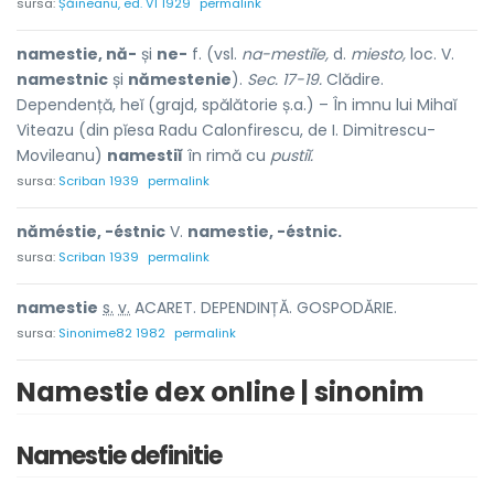
sursa:
Șăineanu, ed. VI 1929
permalink
namestie, nă-
și
ne-
f. (vsl.
na-mestiĭe,
d.
miesto,
loc. V.
namestnic
și
nămestenie
).
Sec. 17-19.
Clădire.
Dependență, heĭ (grajd, spălătorie ș.a.) – În imnu lui Mihaĭ
Viteazu (din pĭesa Radu Calonfirescu, de I. Dimitrescu-
Movileanu)
namestiĭ
în rimă cu
pustiĭ.
sursa:
Scriban 1939
permalink
năméstie, -éstnic
V.
namestie, -éstnic.
sursa:
Scriban 1939
permalink
nam
e
stie
s.
v.
ACARET. DEPENDINȚĂ. GOSPODĂRIE.
sursa:
Sinonime82 1982
permalink
Namestie dex online | sinonim
Namestie definitie