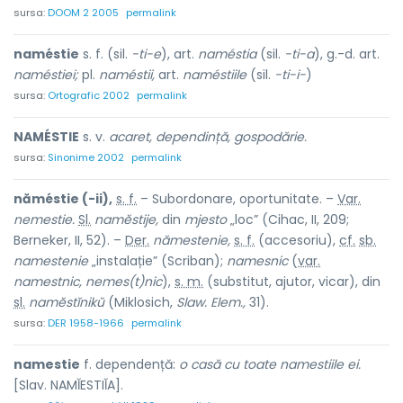
sursa:
DOOM 2 2005
permalink
naméstie
s. f. (sil.
-ti-e
), art.
naméstia
(sil.
-ti-a
), g.-d. art.
naméstiei;
pl.
naméstii,
art.
naméstiile
(sil.
-ti-i-
)
sursa:
Ortografic 2002
permalink
NAMÉSTIE
s. v.
acaret, dependință, gospodărie.
sursa:
Sinonime 2002
permalink
năméstie (-ii),
s. f.
– Subordonare, oportunitate. –
Var.
nemestie.
Sl.
namĕstije,
din
mjesto
„loc” (Cihac, II, 209;
Berneker, II, 52). –
Der.
nămestenie,
s. f.
(accesoriu),
cf.
sb.
namestenie
„instalație” (Scriban);
namesnic
(
var.
namestnic, nemes(t)nic
),
s. m.
(substitut, ajutor, vicar), din
sl.
namĕstĭnikŭ
(Miklosich,
Slaw. Elem.,
31).
sursa:
DER 1958-1966
permalink
namestie
f. dependență:
o casă cu toate namestiile ei.
[Slav. NAMĬESTIĬA].